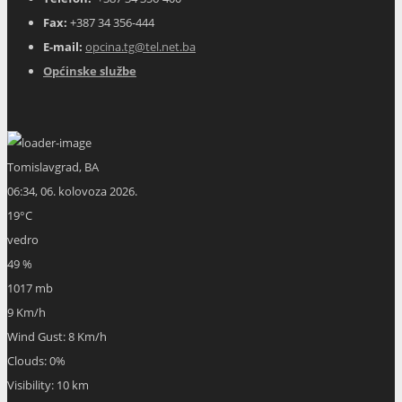
Fax:
+387 34 356-444
E-mail:
opcina.tg@tel.net.ba
Općinske službe
Tomislavgrad, BA
06:34,
06. kolovoza 2026.
19
°C
vedro
49 %
1017 mb
9 Km/h
Wind Gust:
8 Km/h
Clouds:
0%
Visibility:
10 km