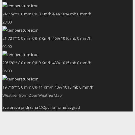
24
°
/
24
°
°C
0 mm
0%
3 Km/h
40%
1014 mb
0 mm/h
23:00
21
°
/
21
°
°C
0 mm
0%
8 Km/h
46%
1016 mb
0 mm/h
02:00
20
°
/
20
°
°C
0 mm
0%
9 Km/h
43%
1015 mb
0 mm/h
05:00
19
°
/
19
°
°C
0 mm
0%
11 Km/h
40%
1015 mb
0 mm/h
Weather from OpenWeatherMap
Sva prava pridržana ©Općina Tomislavgrad