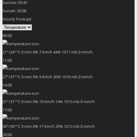
Sunrise:
05:45
Sunset:
20:08
Hourly Forecast
08:00
21
°
/
24
°
°C
0 mm
0%
7 Km/h
44%
1017 mb
0 mm/h
11:00
27
°
/
31
°
°C
0 mm
0%
9 Km/h
30%
1016 mb
0 mm/h
14:00
31
°
/
31
°
°C
0 mm
0%
10 Km/h
14%
1013 mb
0 mm/h
17:00
30
°
/
30
°
°C
0 mm
0%
17 Km/h
25%
1013 mb
0 mm/h
20:00