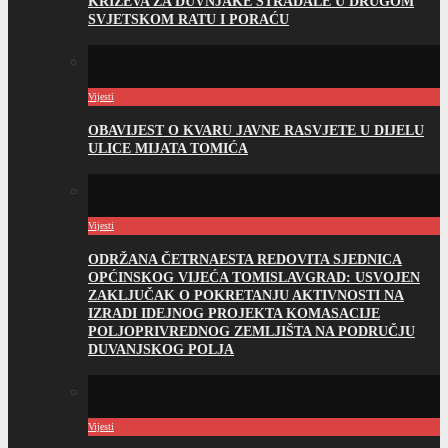
KRIŽEVA ZA DUVNJAKE STRADALE U DRUGOM
SVJETSKOM RATU I PORAĆU
Vijesti
OBAVIJEST O KVARU JAVNE RASVJETE U DIJELU
ULICE MIJATA TOMIĆA
Vijesti
ODRŽANA ČETRNAESTA REDOVITA SJEDNICA
OPĆINSKOG VIJEĆA TOMISLAVGRAD: USVOJEN
ZAKLJUČAK O POKRETANJU AKTIVNOSTI NA
IZRADI IDEJNOG PROJEKTA KOMASACIJE
POLJOPRIVREDNOG ZEMLJIŠTA NA PODRUČJU
DUVANJSKOG POLJA
Vijesti