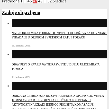
Prethodna
1
…
46
47
48
…
52
Sljedeća
stranica
objava
Zadnje objavljeno
NA GROBLJU MIRA PODIGNUTO 919 BIJELIH KRIŽEVA ZA DUVNJAKE
STRADALE U DRUGOM SVJETSKOM RATU I PORAĆU
03. kolovoza 2026.
OBAVIJEST O KVARU JAVNE RASVJETE U DIJELU ULICE MIJATA
TOMIĆA
03. kolovoza 2026.
ODRŽANA ČETRNAESTA REDOVITA SJEDNICA OPĆINSKOG VIJEĆA
TOMISLAVGRAD: USVOJEN ZAKLJUČAK O POKRETANJU
AKTIVNOSTI NA IZRADI IDEJNOG PROJEKTA KOMASACIJE
POLJOPRIVREDNOG ZEMLJIŠTA NA PODRUČJU DUVANJSKOG