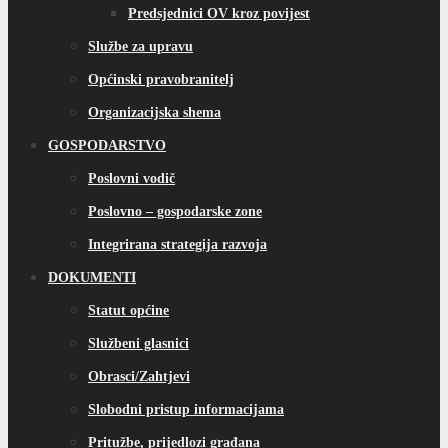
Predsjednici OV kroz povijest
Službe za upravu
Općinski pravobranitelj
Organizacijska shema
GOSPODARSTVO
Poslovni vodič
Poslovno – gospodarske zone
Integrirana strategija razvoja
DOKUMENTI
Statut općine
Službeni glasnici
Obrasci/Zahtjevi
Slobodni pristup informacijama
Pritužbe, prijedlozi građana