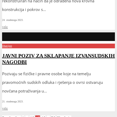
rekonstruiran na način da je odrađena nova krovna
konstrukcija i pokrov s
...
24. studenoga 2023.
VIŠE
Obavijest
JAVNI POZIV ZA SKLAPANJE IZVANSUDSKIH
NAGODBI
Pozivaju se fizičke i pravne osobe koje na temelju
pravomoćnih sudskih odluka i rješenja o ovrsi ostvaruju
novčana potraživanja u
...
21. studenoga 2023.
VIŠE
Brojevi