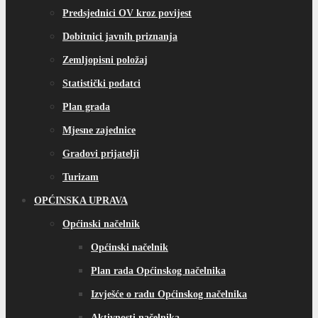
Predsjednici OV kroz povijest
Dobitnici javnih priznanja
Zemljopisni položaj
Statistički podatci
Plan grada
Mjesne zajednice
Gradovi prijatelji
Turizam
OPĆINSKA UPRAVA
Općinski načelnik
Općinski načelnik
Plan rada Općinskog načelnika
Izvješće o radu Općinskog načelnika
Aktivnosti načelnika