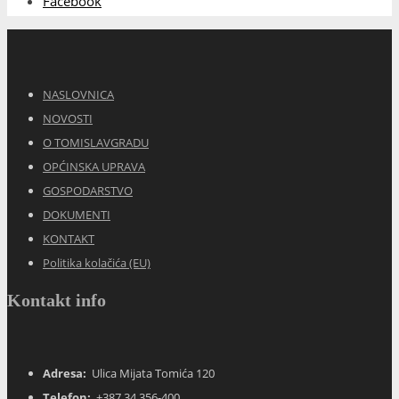
Facebook
NASLOVNICA
NOVOSTI
O TOMISLAVGRADU
OPĆINSKA UPRAVA
GOSPODARSTVO
DOKUMENTI
KONTAKT
Politika kolačića (EU)
Kontakt info
Adresa:
Ulica Mijata Tomića 120
Telefon:
+387 34 356-400