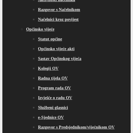
Razgovor s Načelnikom
Načelnici kroz povijest
Općinsko vijeće
Statut općine
Općinsko vijeće akti
Sastav Općinskog vijeća
Kolegij OV
Radna tijela OV
Program rada OV
Izvješće o radu OV
Službeni glasnici
e-Sjednice OV
Razgovor s Predsjednikom/vijećnikom OV