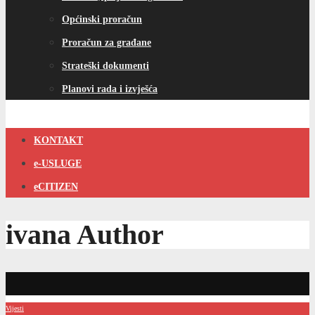
Općinski proračun
Proračun za građane
Strateški dokumenti
Planovi rada i izvješća
KONTAKT
e-USLUGE
eCITIZEN
ivana
Author
Vijesti