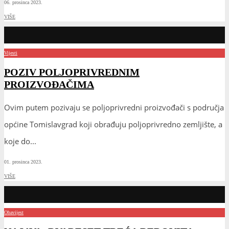
06. prosinca 2023.
VIŠE
Vijesti
POZIV POLJOPRIVREDNIM
PROIZVOĐAČIMA
Ovim putem pozivaju se poljoprivredni proizvođači s područja
općine Tomislavgrad koji obrađuju poljoprivredno zemljište, a
koje do
...
01. prosinca 2023.
VIŠE
Obavijest