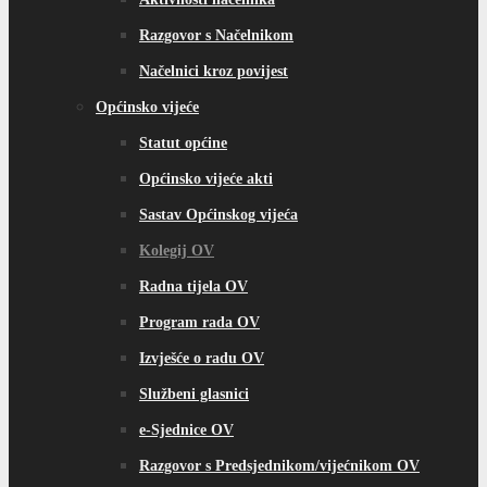
Razgovor s Načelnikom
Načelnici kroz povijest
Općinsko vijeće
Statut općine
Općinsko vijeće akti
Sastav Općinskog vijeća
Kolegij OV
Radna tijela OV
Program rada OV
Izvješće o radu OV
Službeni glasnici
e-Sjednice OV
Razgovor s Predsjednikom/vijećnikom OV