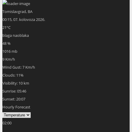
Tomislavgrad, BA
00:15,
07. kolovoza 2026.
21
°C
blaga naoblaka
48 %
1016 mb
9 Km/h
Wind Gust:
7 Km/h
Clouds:
11%
Visibility:
10 km
Sunrise:
05:46
Sunset:
20:07
Hourly Forecast
02:00