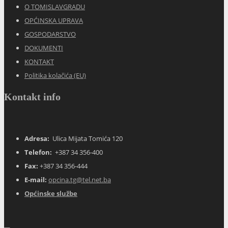
O TOMISLAVGRADU
OPĆINSKA UPRAVA
GOSPODARSTVO
DOKUMENTI
KONTAKT
Politika kolačića (EU)
Kontakt info
Adresa:
Ulica Mijata Tomića 120
Telefon:
+387 34 356-400
Fax:
+387 34 356-444
E-mail:
opcina.tg@tel.net.ba
Općinske službe