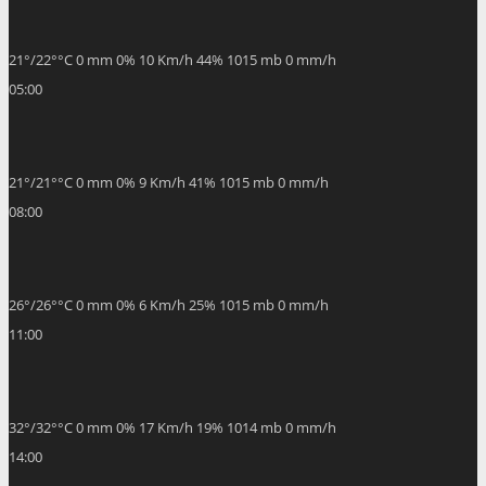
21
°
/
22
°
°C
0 mm
0%
10 Km/h
44%
1015 mb
0 mm/h
05:00
21
°
/
21
°
°C
0 mm
0%
9 Km/h
41%
1015 mb
0 mm/h
08:00
26
°
/
26
°
°C
0 mm
0%
6 Km/h
25%
1015 mb
0 mm/h
11:00
32
°
/
32
°
°C
0 mm
0%
17 Km/h
19%
1014 mb
0 mm/h
14:00