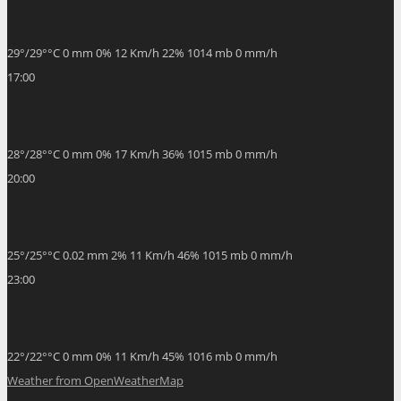
29
°
/
29
°
°C
0 mm
0%
12 Km/h
22%
1014 mb
0 mm/h
17:00
28
°
/
28
°
°C
0 mm
0%
17 Km/h
36%
1015 mb
0 mm/h
20:00
25
°
/
25
°
°C
0.02 mm
2%
11 Km/h
46%
1015 mb
0 mm/h
23:00
22
°
/
22
°
°C
0 mm
0%
11 Km/h
45%
1016 mb
0 mm/h
Weather from OpenWeatherMap