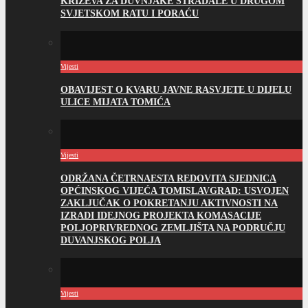
KRIŽEVA ZA DUVNJAKE STRADALE U DRUGOM
SVJETSKOM RATU I PORAĆU
Vijesti
OBAVIJEST O KVARU JAVNE RASVJETE U DIJELU
ULICE MIJATA TOMIĆA
Vijesti
ODRŽANA ČETRNAESTA REDOVITA SJEDNICA
OPĆINSKOG VIJEĆA TOMISLAVGRAD: USVOJEN
ZAKLJUČAK O POKRETANJU AKTIVNOSTI NA
IZRADI IDEJNOG PROJEKTA KOMASACIJE
POLJOPRIVREDNOG ZEMLJIŠTA NA PODRUČJU
DUVANJSKOG POLJA
Vijesti