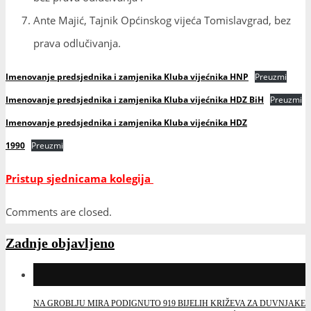
Ante Majić, Tajnik Općinskog vijeća Tomislavgrad, bez
prava odlučivanja.
Imenovanje predsjednika i zamjenika Kluba vijećnika HNP
Preuzmi
Imenovanje predsjednika i zamjenika Kluba vijećnika HDZ BiH
Preuzmi
Imenovanje predsjednika i zamjenika Kluba vijećnika HDZ
1990
Preuzmi
Pristup sjednicama kolegija
Comments are closed.
Zadnje objavljeno
NA GROBLJU MIRA PODIGNUTO 919 BIJELIH KRIŽEVA ZA DUVNJAKE