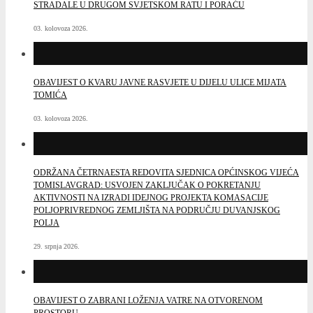
STRADALE U DRUGOM SVJETSKOM RATU I PORAĆU
03. kolovoza 2026.
OBAVIJEST O KVARU JAVNE RASVJETE U DIJELU ULICE MIJATA
TOMIĆA
03. kolovoza 2026.
ODRŽANA ČETRNAESTA REDOVITA SJEDNICA OPĆINSKOG VIJEĆA
TOMISLAVGRAD: USVOJEN ZAKLJUČAK O POKRETANJU
AKTIVNOSTI NA IZRADI IDEJNOG PROJEKTA KOMASACIJE
POLJOPRIVREDNOG ZEMLJIŠTA NA PODRUČJU DUVANJSKOG
POLJA
29. srpnja 2026.
OBAVIJEST O ZABRANI LOŽENJA VATRE NA OTVORENOM
PROSTORU