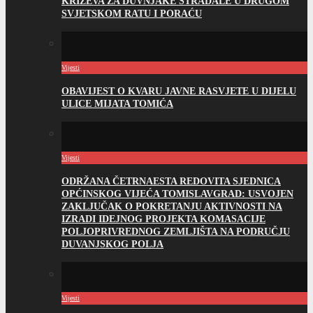
KRIŽEVA ZA DUVNJAKE STRADALE U DRUGOM
SVJETSKOM RATU I PORAĆU
Vijesti
OBAVIJEST O KVARU JAVNE RASVJETE U DIJELU
ULICE MIJATA TOMIĆA
Vijesti
ODRŽANA ČETRNAESTA REDOVITA SJEDNICA
OPĆINSKOG VIJEĆA TOMISLAVGRAD: USVOJEN
ZAKLJUČAK O POKRETANJU AKTIVNOSTI NA
IZRADI IDEJNOG PROJEKTA KOMASACIJE
POLJOPRIVREDNOG ZEMLJIŠTA NA PODRUČJU
DUVANJSKOG POLJA
Vijesti