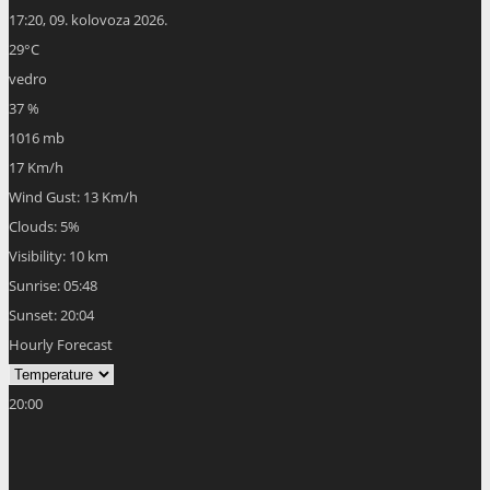
17:20,
09. kolovoza 2026.
29
°C
vedro
37 %
1016 mb
17 Km/h
Wind Gust:
13 Km/h
Clouds:
5%
Visibility:
10 km
Sunrise:
05:48
Sunset:
20:04
Hourly Forecast
20:00