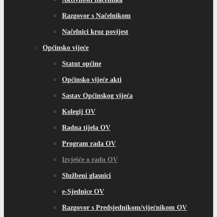
Razgovor s Načelnikom
Načelnici kroz povijest
Općinsko vijeće
Statut općine
Općinsko vijeće akti
Sastav Općinskog vijeća
Kolegij OV
Radna tijela OV
Program rada OV
Izvješće o radu OV
Službeni glasnici
e-Sjednice OV
Razgovor s Predsjednikom/vijećnikom OV