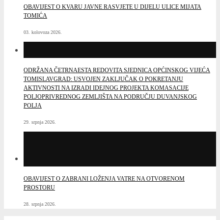
OBAVIJEST O KVARU JAVNE RASVJETE U DIJELU ULICE MIJATA
TOMIĆA
03. kolovoza 2026.
ODRŽANA ČETRNAESTA REDOVITA SJEDNICA OPĆINSKOG VIJEĆA
TOMISLAVGRAD: USVOJEN ZAKLJUČAK O POKRETANJU
AKTIVNOSTI NA IZRADI IDEJNOG PROJEKTA KOMASACIJE
POLJOPRIVREDNOG ZEMLJIŠTA NA PODRUČJU DUVANJSKOG
POLJA
29. srpnja 2026.
OBAVIJEST O ZABRANI LOŽENJA VATRE NA OTVORENOM
PROSTORU
28. srpnja 2026.