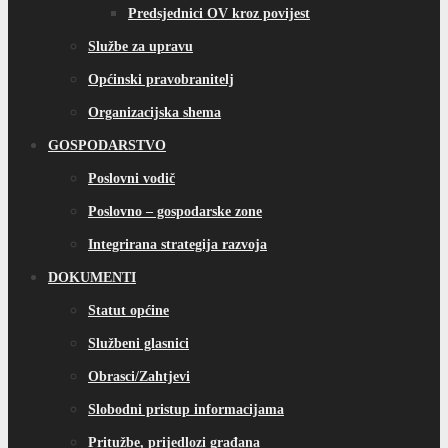
Predsjednici OV kroz povijest
Službe za upravu
Općinski pravobranitelj
Organizacijska shema
GOSPODARSTVO
Poslovni vodič
Poslovno – gospodarske zone
Integrirana strategija razvoja
DOKUMENTI
Statut općine
Službeni glasnici
Obrasci/Zahtjevi
Slobodni pristup informacijama
Pritužbe, prijedlozi građana