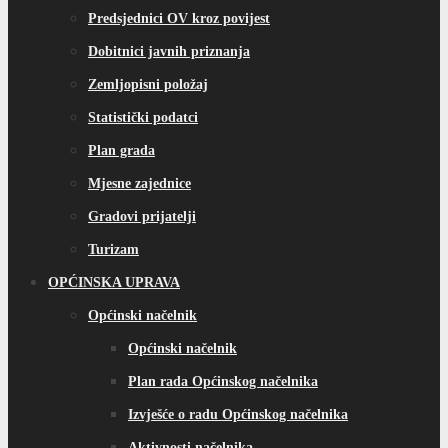
Predsjednici OV kroz povijest
Dobitnici javnih priznanja
Zemljopisni položaj
Statistički podatci
Plan grada
Mjesne zajednice
Gradovi prijatelji
Turizam
OPĆINSKA UPRAVA
Općinski načelnik
Općinski načelnik
Plan rada Općinskog načelnika
Izvješće o radu Općinskog načelnika
Aktivnosti načelnika