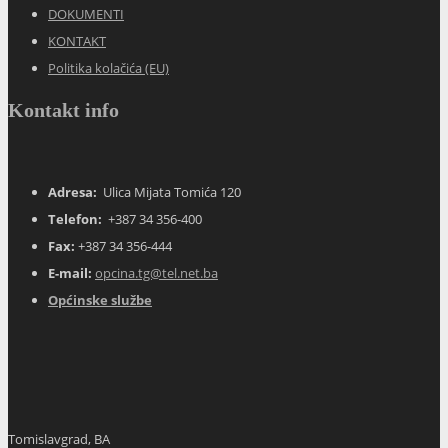
DOKUMENTI
KONTAKT
Politika kolačića (EU)
Kontakt info
Adresa:
Ulica Mijata Tomića 120
Telefon:
+387 34 356-400
Fax:
+387 34 356-444
E-mail:
opcina.tg@tel.net.ba
Općinske službe
Tomislavgrad, BA