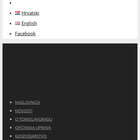
Hrvatski
English
Facebook
NASLOVNICA
NOVOSTI
O TOMISLAVGRADU
OPĆINSKA UPRAVA
GOSPODARSTVO