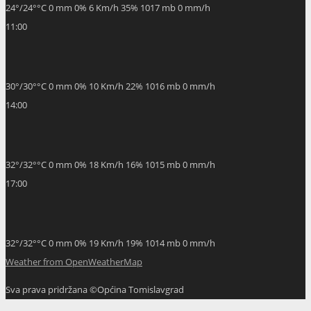
24
°
/
24
°
°C
0 mm
0%
6 Km/h
35%
1017 mb
0 mm/h
11:00
30
°
/
30
°
°C
0 mm
0%
10 Km/h
22%
1016 mb
0 mm/h
14:00
32
°
/
32
°
°C
0 mm
0%
18 Km/h
16%
1015 mb
0 mm/h
17:00
32
°
/
32
°
°C
0 mm
0%
19 Km/h
19%
1014 mb
0 mm/h
Weather from OpenWeatherMap
Sva prava pridržana ©Općina Tomislavgrad