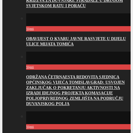
KRIŽEVA ZA DUVNJAKE STRADALE U DRUGOM
SVJETSKOM RATU I PORAĆU
Vijesti
OBAVIJEST O KVARU JAVNE RASVJETE U DIJELU
ULICE MIJATA TOMIĆA
Vijesti
ODRŽANA ČETRNAESTA REDOVITA SJEDNICA
OPĆINSKOG VIJEĆA TOMISLAVGRAD: USVOJEN
ZAKLJUČAK O POKRETANJU AKTIVNOSTI NA
IZRADI IDEJNOG PROJEKTA KOMASACIJE
POLJOPRIVREDNOG ZEMLJIŠTA NA PODRUČJU
DUVANJSKOG POLJA
Vijesti