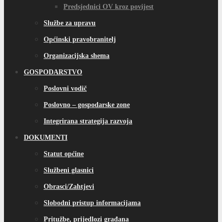
Predsjednici OV kroz povijest
Službe za upravu
Općinski pravobranitelj
Organizacijska shema
GOSPODARSTVO
Poslovni vodič
Poslovno – gospodarske zone
Integrirana strategija razvoja
DOKUMENTI
Statut općine
Službeni glasnici
Obrasci/Zahtjevi
Slobodni pristup informacijama
Pritužbe, prijedlozi građana