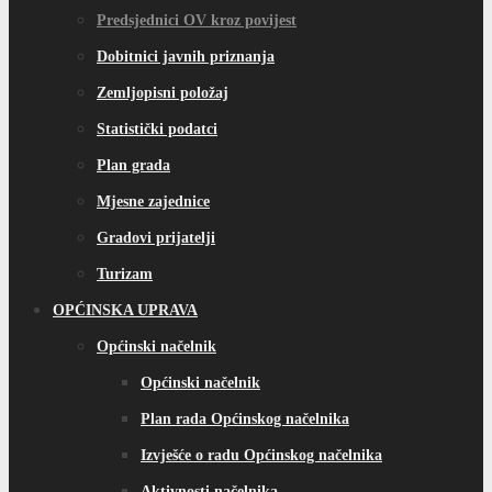
Predsjednici OV kroz povijest
Dobitnici javnih priznanja
Zemljopisni položaj
Statistički podatci
Plan grada
Mjesne zajednice
Gradovi prijatelji
Turizam
OPĆINSKA UPRAVA
Općinski načelnik
Općinski načelnik
Plan rada Općinskog načelnika
Izvješće o radu Općinskog načelnika
Aktivnosti načelnika