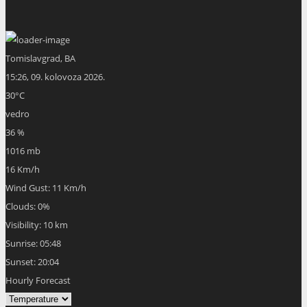
Tomislavgrad, BA
15:26,
09. kolovoza 2026.
30
°C
vedro
36 %
1016 mb
16 Km/h
Wind Gust:
11 Km/h
Clouds:
0%
Visibility:
10 km
Sunrise:
05:48
Sunset:
20:04
Hourly Forecast