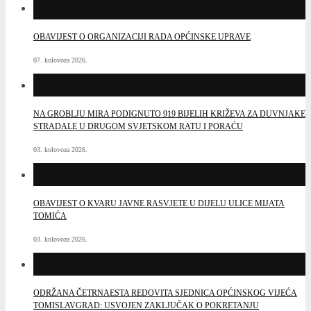
OBAVIJEST O ORGANIZACIJI RADA OPĆINSKE UPRAVE
07. kolovoza 2026.
NA GROBLJU MIRA PODIGNUTO 919 BIJELIH KRIŽEVA ZA DUVNJAKE
STRADALE U DRUGOM SVJETSKOM RATU I PORAĆU
03. kolovoza 2026.
OBAVIJEST O KVARU JAVNE RASVJETE U DIJELU ULICE MIJATA
TOMIĆA
03. kolovoza 2026.
ODRŽANA ČETRNAESTA REDOVITA SJEDNICA OPĆINSKOG VIJEĆA
TOMISLAVGRAD: USVOJEN ZAKLJUČAK O POKRETANJU