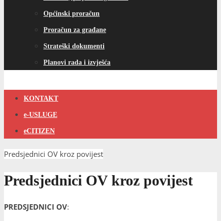
Općinski proračun
Proračun za građane
Strateški dokumenti
Planovi rada i izvješća
KONTAKT
e-USLUGE
eCITIZEN
Predsjednici OV kroz povijest
Predsjednici OV kroz povijest
PREDSJEDNICI OV
: