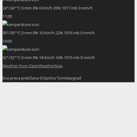
24
°
/
24
°
°C
0 mm
0%
6 Km/h
35%
1017 mb
0 mm/h
11:00
30
°
/
30
°
°C
0 mm
0%
10 Km/h
22%
1016 mb
0 mm/h
14:00
32
°
/
32
°
°C
0 mm
0%
18 Km/h
16%
1015 mb
0 mm/h
Weather from OpenWeatherMap
Sva prava pridržana ©Općina Tomislavgrad