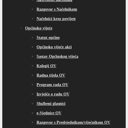
Razgovor s Načelnikom
Načelnici kroz povijest
Općinsko vijeće
Statut općine
Općinsko vijeće akti
Sastav Općinskog vijeća
Kolegij OV
Radna tijela OV
Program rada OV
Izvješće o radu OV
Službeni glasnici
e-Sjednice OV
Razgovor s Predsjednikom/vijećnikom OV