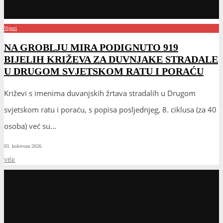
Vijesti
NA GROBLJU MIRA PODIGNUTO 919
BIJELIH KRIŽEVA ZA DUVNJAKE STRADALE
U DRUGOM SVJETSKOM RATU I PORAĆU
Križevi s imenima duvanjskih žrtava stradalih u Drugom
svjetskom ratu i poraću, s popisa posljednjeg, 8. ciklusa (za 40
osoba) već su
...
03. kolovoza 2026.
VIŠE