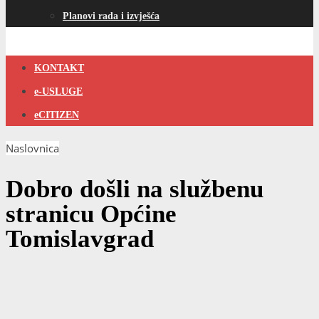
Planovi rada i izvješća
KONTAKT
e-USLUGE
eCITIZEN
Naslovnica
Dobro došli na službenu
stranicu Općine
Tomislavgrad