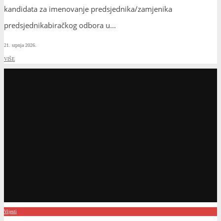
kandidata za imenovanje predsjednika/zamjenika
predsjednikabiračkog odbora u
...
21. srpnja 2026.
VIŠE
Vijesti