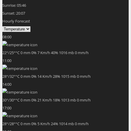
Sunrise:
05:46
Sunset:
20:07
Hourly Forecast
08:00
22
°
/
25
°
°C
0 mm
0%
7 Km/h
40%
1016 mb
0 mm/h
11:00
28
°
/
32
°
°C
0 mm
0%
14 Km/h
28%
1015 mb
0 mm/h
14:00
30
°
/
30
°
°C
0 mm
0%
21 Km/h
18%
1013 mb
0 mm/h
17:00
28
°
/
28
°
°C
0 mm
0%
5 Km/h
24%
1014 mb
0 mm/h