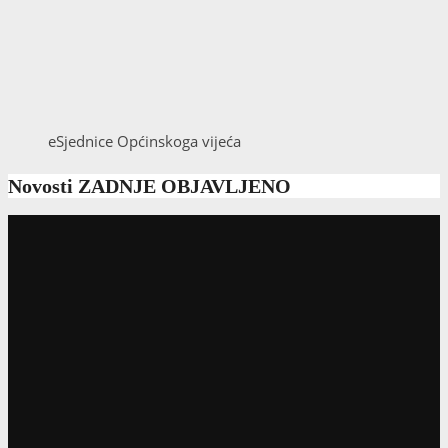
eSjednice Općinskoga vijeća
Novosti
ZADNJE OBJAVLJENO