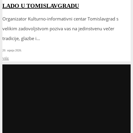
LADO U TOMISLAVGRADU
Organizator Kulturno-informativni centar Tomislavgrad s
velikim zadovoljstvom poziva vas na jedinstvenu večer
tradicije, glazbe i
...
20. srpnja 2026.
VIŠE