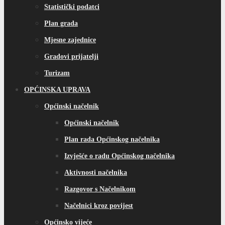
Statistički podatci
Plan grada
Mjesne zajednice
Gradovi prijatelji
Turizam
OPĆINSKA UPRAVA
Općinski načelnik
Općinski načelnik
Plan rada Općinskog načelnika
Izvješće o radu Općinskog načelnika
Aktivnosti načelnika
Razgovor s Načelnikom
Načelnici kroz povijest
Općinsko vijeće