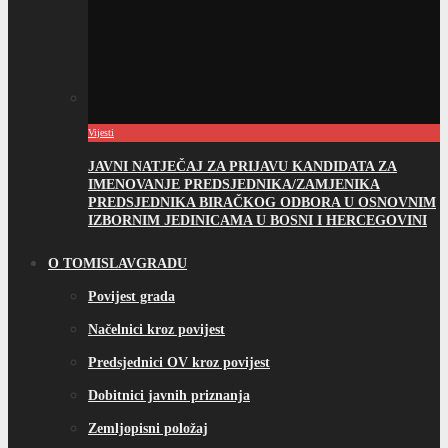
Vijesti
JAVNI NATJEČAJ ZA PRIJAVU KANDIDATA ZA
IMENOVANJE PREDSJEDNIKA/ZAMJENIKA
PREDSJEDNIKA BIRAČKOG ODBORA U OSNOVNIM
IZBORNIM JEDINICAMA U BOSNI I HERCEGOVINI
O TOMISLAVGRADU
Povijest grada
Načelnici kroz povijest
Predsjednici OV kroz povijest
Dobitnici javnih priznanja
Zemljopisni položaj