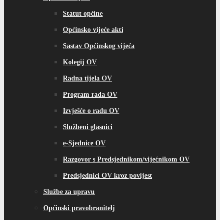
Statut općine
Općinsko vijeće akti
Sastav Općinskog vijeća
Kolegij OV
Radna tijela OV
Program rada OV
Izvješće o radu OV
Službeni glasnici
e-Sjednice OV
Razgovor s Predsjednikom/vijećnikom OV
Predsjednici OV kroz povijest
Službe za upravu
Općinski pravobranitelj