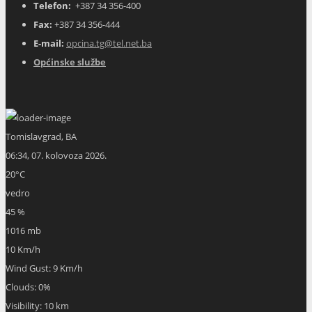
Telefon:
+387 34 356-400
Fax:
+387 34 356-444
E-mail:
opcina.tg@tel.net.ba
Općinske službe
Tomislavgrad, BA
06:34,
07. kolovoza 2026.
20
°C
vedro
45 %
1016 mb
10 Km/h
Wind Gust:
9 Km/h
Clouds:
0%
Visibility:
10 km