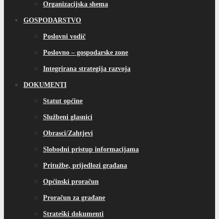
Organizacijska shema
GOSPODARSTVO
Poslovni vodič
Poslovno – gospodarske zone
Integrirana strategija razvoja
DOKUMENTI
Statut općine
Službeni glasnici
Obrasci/Zahtjevi
Slobodni pristup informacijama
Pritužbe, prijedlozi građana
Općinski proračun
Proračun za građane
Strateški dokumenti