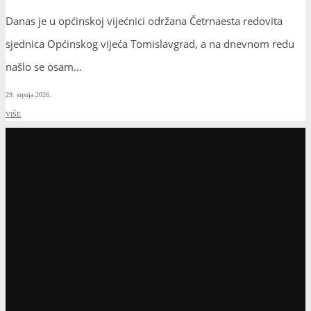
Danas je u općinskoj vijećnici održana Četrnaesta redovita
sjednica Općinskog vijeća Tomislavgrad, a na dnevnom redu
našlo se osam
...
29. srpnja 2026.
VIŠE