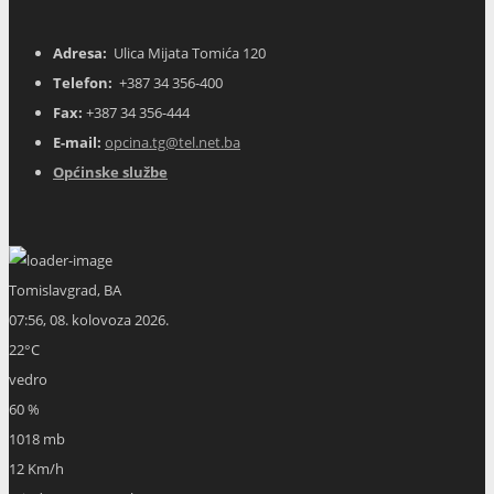
Adresa:
Ulica Mijata Tomića 120
Telefon:
+387 34 356-400
Fax:
+387 34 356-444
E-mail:
opcina.tg@tel.net.ba
Općinske službe
Tomislavgrad, BA
07:56,
08. kolovoza 2026.
22
°C
vedro
60 %
1018 mb
12 Km/h