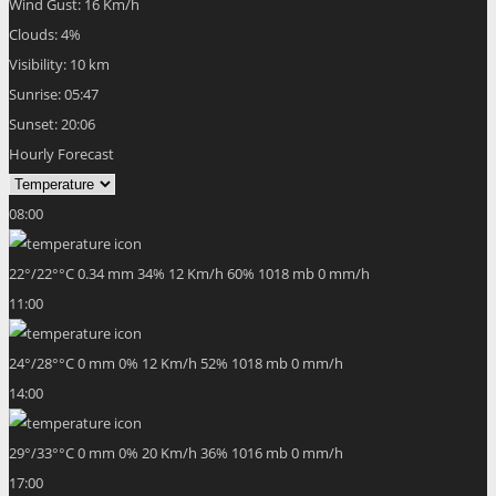
Wind Gust:
16 Km/h
Clouds:
4%
Visibility:
10 km
Sunrise:
05:47
Sunset:
20:06
Hourly Forecast
08:00
22
°
/
22
°
°C
0.34 mm
34%
12 Km/h
60%
1018 mb
0 mm/h
11:00
24
°
/
28
°
°C
0 mm
0%
12 Km/h
52%
1018 mb
0 mm/h
14:00
29
°
/
33
°
°C
0 mm
0%
20 Km/h
36%
1016 mb
0 mm/h
17:00