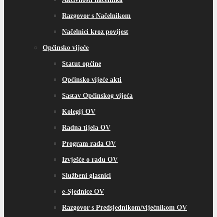
Razgovor s Načelnikom
Načelnici kroz povijest
Općinsko vijeće
Statut općine
Općinsko vijeće akti
Sastav Općinskog vijeća
Kolegij OV
Radna tijela OV
Program rada OV
Izvješće o radu OV
Službeni glasnici
e-Sjednice OV
Razgovor s Predsjednikom/vijećnikom OV