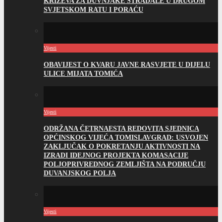
KRIŽEVA ZA DUVNJAKE STRADALE U DRUGOM
SVJETSKOM RATU I PORAĆU
Vijesti
OBAVIJEST O KVARU JAVNE RASVJETE U DIJELU
ULICE MIJATA TOMIĆA
Vijesti
ODRŽANA ČETRNAESTA REDOVITA SJEDNICA
OPĆINSKOG VIJEĆA TOMISLAVGRAD: USVOJEN
ZAKLJUČAK O POKRETANJU AKTIVNOSTI NA
IZRADI IDEJNOG PROJEKTA KOMASACIJE
POLJOPRIVREDNOG ZEMLJIŠTA NA PODRUČJU
DUVANJSKOG POLJA
Vijesti