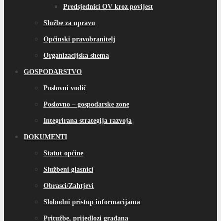
Predsjednici OV kroz povijest
Službe za upravu
Općinski pravobranitelj
Organizacijska shema
GOSPODARSTVO
Poslovni vodič
Poslovno – gospodarske zone
Integrirana strategija razvoja
DOKUMENTI
Statut općine
Službeni glasnici
Obrasci/Zahtjevi
Slobodni pristup informacijama
Pritužbe, prijedlozi građana