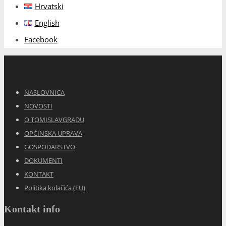
Hrvatski
English
Facebook
NASLOVNICA
NOVOSTI
O TOMISLAVGRADU
OPĆINSKA UPRAVA
GOSPODARSTVO
DOKUMENTI
KONTAKT
Politika kolačića (EU)
Kontakt info