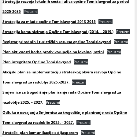
Strategija razvoja lokalnih cesta i ulica općine Tomislavgrad za period
2025-2035
Preuzmi
Strategija za mlade općine Tomislavgrad 2013-2015
Preuzmi
Strategija komuniciranja Općine Tomislavgrad (2014. – 2019.)
Preuzmi
Registar prirodnih i turističkih resursa općine Tomislavgrad
Preuzmi
Plan aktivnosti borbe protiv korupcije na lokalnoj razini
Preuzmi
Plan integriteta Općine Tomislavgrad
Preuzmi
Akcijski plan za implementaciju strateškog okvira razvoja Općine
Tomislavgrad za radoblje 2025.-2027.
Preuzmi
Smjernice za trogodišnje planiranje rada Općine Tomislavgrad za
razdoblje 2025. – 2027.
Preuzmi
Odluka o usvajanju Smjernica za trogodišnje planiranje rada Općine
Tomislavgrad za razdoblje 2025. – 2027.
Preuzmi
Strateški plan komunikacije s dijasporom
Preuzmi