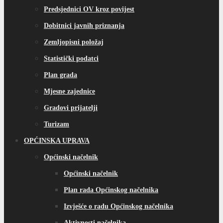
Predsjednici OV kroz povijest
Dobitnici javnih priznanja
Zemljopisni položaj
Statistički podatci
Plan grada
Mjesne zajednice
Gradovi prijatelji
Turizam
OPĆINSKA UPRAVA
Općinski načelnik
Općinski načelnik
Plan rada Općinskog načelnika
Izvješće o radu Općinskog načelnika
Aktivnosti načelnika