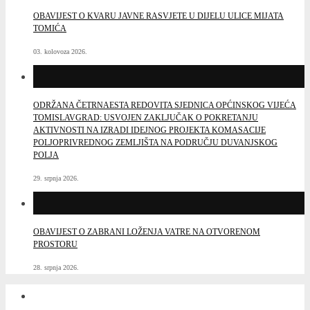
OBAVIJEST O KVARU JAVNE RASVJETE U DIJELU ULICE MIJATA
TOMIĆA
03. kolovoza 2026.
ODRŽANA ČETRNAESTA REDOVITA SJEDNICA OPĆINSKOG VIJEĆA
TOMISLAVGRAD: USVOJEN ZAKLJUČAK O POKRETANJU
AKTIVNOSTI NA IZRADI IDEJNOG PROJEKTA KOMASACIJE
POLJOPRIVREDNOG ZEMLJIŠTA NA PODRUČJU DUVANJSKOG
POLJA
29. srpnja 2026.
OBAVIJEST O ZABRANI LOŽENJA VATRE NA OTVORENOM
PROSTORU
28. srpnja 2026.