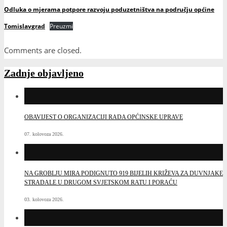
Odluka o mjerama potpore razvoju poduzetništva na području općine
Tomislavgrad
Preuzmi
Comments are closed.
Zadnje objavljeno
OBAVIJEST O ORGANIZACIJI RADA OPĆINSKE UPRAVE
07. kolovoza 2026.
NA GROBLJU MIRA PODIGNUTO 919 BIJELIH KRIŽEVA ZA DUVNJAKE
STRADALE U DRUGOM SVJETSKOM RATU I PORAĆU
03. kolovoza 2026.