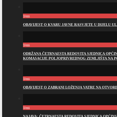
Vijesti
OBAVIJEST O KVARU JAVNE RASVJETE U DIJELU U
Vijesti
ODRŽANA ČETRNAESTA REDOVITA SJEDNICA OPĆI
KOMASACIJE POLJOPRIVREDNOG ZEMLJIŠTA NA 
Vijesti
OBAVIJEST O ZABRANI LOŽENJA VATRE NA OTVO
Vijesti
NAJAVA: ČETRNAESTA REDOVITA SJEDNICA OPĆIN