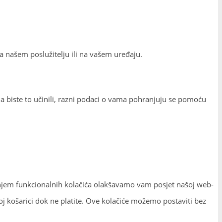
na našem poslužitelju ili na vašem uređaju.
i. Da biste to učinili, razni podaci o vama pohranjuju se pomoću
janjem funkcionalnih kolačića olakšavamo vam posjet našoj web-
ašoj košarici dok ne platite. Ove kolačiće možemo postaviti bez