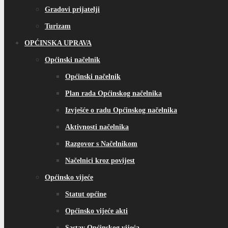
Gradovi prijatelji
Turizam
OPĆINSKA UPRAVA
Općinski načelnik
Općinski načelnik
Plan rada Općinskog načelnika
Izvješće o radu Općinskog načelnika
Aktivnosti načelnika
Razgovor s Načelnikom
Načelnici kroz povijest
Općinsko vijeće
Statut općine
Općinsko vijeće akti
Sastav Općinskog vijeća