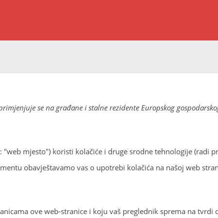
i primjenjuje se na građane i stalne rezidente Europskog gospodarskog
 "web mjesto") koristi kolačiće i druge srodne tehnologije (radi pr
umentu obavještavamo vas o upotrebi kolačića na našoj web strani
tranicama ove web-stranice i koju vaš preglednik sprema na tvrdi 