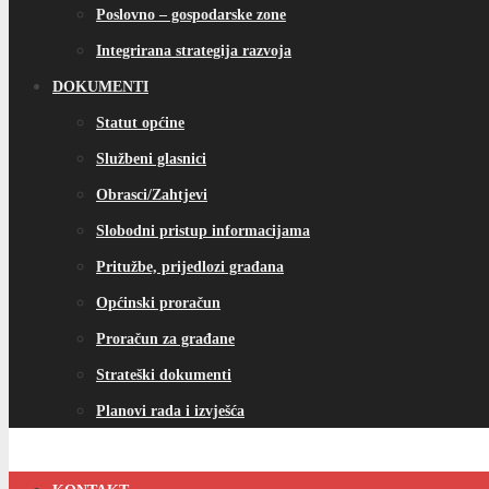
Poslovno – gospodarske zone
Integrirana strategija razvoja
DOKUMENTI
Statut općine
Službeni glasnici
Obrasci/Zahtjevi
Slobodni pristup informacijama
Pritužbe, prijedlozi građana
Općinski proračun
Proračun za građane
Strateški dokumenti
Planovi rada i izvješća