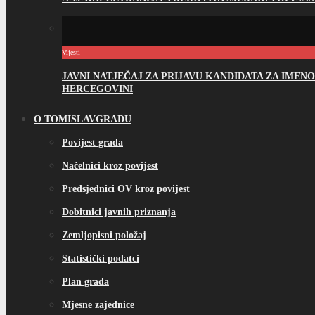
Vijesti
JAVNI NATJEČAJ ZA PRIJAVU KANDIDATA ZA IME
HERCEGOVINI
O TOMISLAVGRADU
Povijest grada
Načelnici kroz povijest
Predsjednici OV kroz povijest
Dobitnici javnih priznanja
Zemljopisni položaj
Statistički podatci
Plan grada
Mjesne zajednice