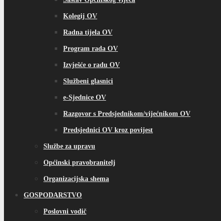
Kolegij OV
Radna tijela OV
Program rada OV
Izvješće o radu OV
Službeni glasnici
e-Sjednice OV
Razgovor s Predsjednikom/vijećnikom OV
Predsjednici OV kroz povijest
Službe za upravu
Općinski pravobranitelj
Organizacijska shema
GOSPODARSTVO
Poslovni vodič