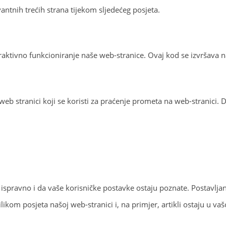
evantnih trećih strana tijekom sljedećeg posjeta.
teraktivno funkcioniranje naše web-stranice. Ovaj kod se izvršava 
e na web stranici koji se koristi za praćenje prometa na web-stranic
e ispravno i da vaše korisničke postavke ostaju poznate. Postavl
ilikom posjeta našoj web-stranici i, na primjer, artikli ostaju u v