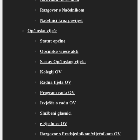
Razgovor s Načelnikom
Načelnici kroz povijest
Općinsko vijeće
Statut općine
Općinsko vijeće akti
Sastav Općinskog vijeća
Kolegij OV
Radna tijela OV
Program rada OV
Izvješće o radu OV
Službeni glasnici
e-Sjednice OV
Razgovor s Predsjednikom/vijećnikom OV