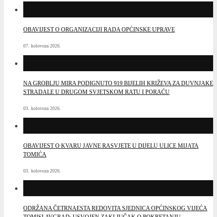
OBAVIJEST O ORGANIZACIJI RADA OPĆINSKE UPRAVE
07. kolovoza 2026.
NA GROBLJU MIRA PODIGNUTO 919 BIJELIH KRIŽEVA ZA DUVNJAKE
STRADALE U DRUGOM SVJETSKOM RATU I PORAĆU
03. kolovoza 2026.
OBAVIJEST O KVARU JAVNE RASVJETE U DIJELU ULICE MIJATA
TOMIĆA
03. kolovoza 2026.
ODRŽANA ČETRNAESTA REDOVITA SJEDNICA OPĆINSKOG VIJEĆA
TOMISLAVGRAD: USVOJEN ZAKLJUČAK O POKRETANJU