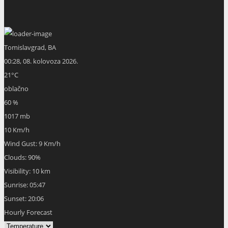
Tomislavgrad, BA
00:28,
08. kolovoza 2026.
21
°C
oblačno
60 %
1017 mb
10 Km/h
Wind Gust:
9 Km/h
Clouds:
90%
Visibility:
10 km
Sunrise:
05:47
Sunset:
20:06
Hourly Forecast