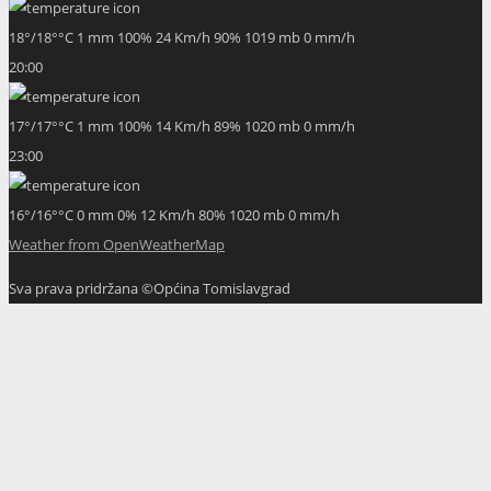
18
°
/
18
°
°C
1 mm
100%
24 Km/h
90%
1019 mb
0 mm/h
20:00
17
°
/
17
°
°C
1 mm
100%
14 Km/h
89%
1020 mb
0 mm/h
23:00
16
°
/
16
°
°C
0 mm
0%
12 Km/h
80%
1020 mb
0 mm/h
Weather from OpenWeatherMap
Sva prava pridržana ©Općina Tomislavgrad