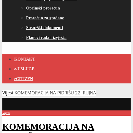
Općinski proračun
Proračun za građane
Strateški dokumenti
Planovi rada i izvješća
KONTAKT
e-USLUGE
eCITIZEN
Vijesti
KOMEMORACIJA NA PIDRIŠU 22. RUJNA
Vijesti
KOMEMORACIJA NA