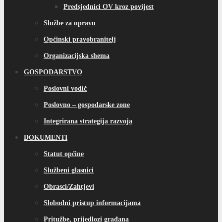
Predsjednici OV kroz povijest
Službe za upravu
Općinski pravobranitelj
Organizacijska shema
GOSPODARSTVO
Poslovni vodič
Poslovno – gospodarske zone
Integrirana strategija razvoja
DOKUMENTI
Statut općine
Službeni glasnici
Obrasci/Zahtjevi
Slobodni pristup informacijama
Pritužbe, prijedlozi građana