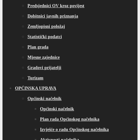
Predsjednici OV kroz povijest
Dobitnici javnih priznanja
Zemljopisni položaj
Statistički podatci
Plan grada
Mjesne zajednice
Gradovi prijatelji
Turizam
OPĆINSKA UPRAVA
Općinski načelnik
Općinski načelnik
Plan rada Općinskog načelnika
Izvješće o radu Općinskog načelnika
Aktivnosti načelnika