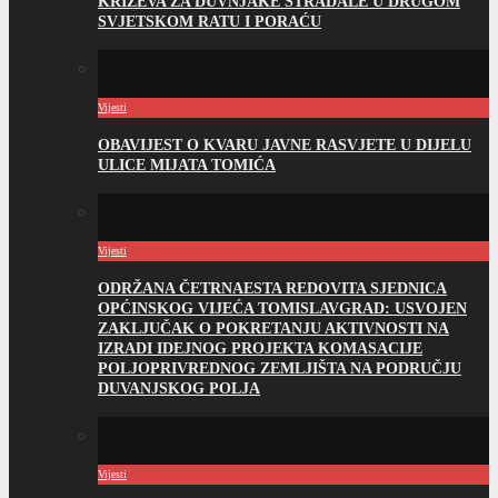
KRIŽEVA ZA DUVNJAKE STRADALE U DRUGOM
SVJETSKOM RATU I PORAĆU
Vijesti
OBAVIJEST O KVARU JAVNE RASVJETE U DIJELU
ULICE MIJATA TOMIĆA
Vijesti
ODRŽANA ČETRNAESTA REDOVITA SJEDNICA
OPĆINSKOG VIJEĆA TOMISLAVGRAD: USVOJEN
ZAKLJUČAK O POKRETANJU AKTIVNOSTI NA
IZRADI IDEJNOG PROJEKTA KOMASACIJE
POLJOPRIVREDNOG ZEMLJIŠTA NA PODRUČJU
DUVANJSKOG POLJA
Vijesti