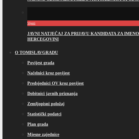
Vijesti
JAVNI NATJEČAJ ZA PRIJAVU KANDIDATA ZA IME
HERCEGOVINI
O TOMISLAVGRADU
Povijest grada
Načelnici kroz povijest
Predsjednici OV kroz povijest
Dobitnici javnih priznanja
Zemljopisni položaj
Statistički podatci
Plan grada
Mjesne zajednice