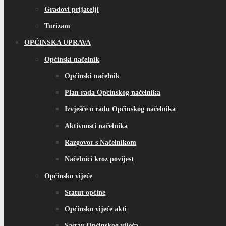
Gradovi prijatelji
Turizam
OPĆINSKA UPRAVA
Općinski načelnik
Općinski načelnik
Plan rada Općinskog načelnika
Izvješće o radu Općinskog načelnika
Aktivnosti načelnika
Razgovor s Načelnikom
Načelnici kroz povijest
Općinsko vijeće
Statut općine
Općinsko vijeće akti
Sastav Općinskog vijeća