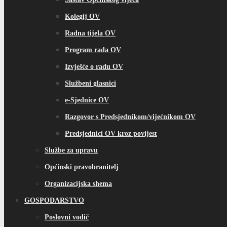
Kolegij OV
Radna tijela OV
Program rada OV
Izvješće o radu OV
Službeni glasnici
e-Sjednice OV
Razgovor s Predsjednikom/vijećnikom OV
Predsjednici OV kroz povijest
Službe za upravu
Općinski pravobranitelj
Organizacijska shema
GOSPODARSTVO
Poslovni vodič