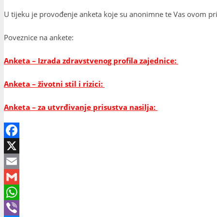
U tijeku je provođenje anketa koje su anonimne te Vas ovom pril
Poveznice na ankete:
Anketa – Izrada zdravstvenog profila zajednice:
Anketa – životni stil i rizici:
Anketa – za utvrđivanje prisustva nasilja:
Facebook
X
Email
Gmail
WhatsApp