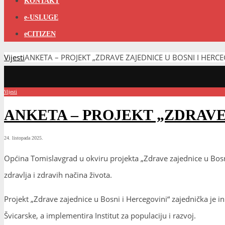
KONTAKT
e-USLUGE
eCITIZEN
Vijesti
ANKETA – PROJEKT „ZDRAVE ZAJEDNICE U BOSNI I HERCE
Vijesti
ANKETA – PROJEKT „ZDRAVE
24. listopada 2025.
Općina Tomislavgrad u okviru projekta „Zdrave zajednice u Bosni 
zdravlja i zdravih načina života.
Projekt „Zdrave zajednice u Bosni i Hercegovini“ zajednička je ini
Švicarske, a implementira Institut za populaciju i razvoj.