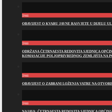
Vijesti
OBAVIJEST O KVARU JAVNE RASVJETE U DIJELU U
Vijesti
ODRŽANA ČETRNAESTA REDOVITA SJEDNICA OPĆI
KOMASACIJE POLJOPRIVREDNOG ZEMLJIŠTA NA 
Vijesti
OBAVIJEST O ZABRANI LOŽENJA VATRE NA OTVO
Vijesti
NAJAVA: ČETRNAESTA REDOVITA SJEDNICA OPĆIN