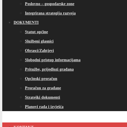
Poslovno – gospodarske zone
Integrirana strategija razvoja
DOKUMENTI
Statut općine
Službeni glasnici
Obrasci/Zahtjevi
Slobodni pristup informacijama
Pritužbe, prijedlozi građana
Općinski proračun
Proračun za građane
Strateški dokumenti
Planovi rada i izvješća