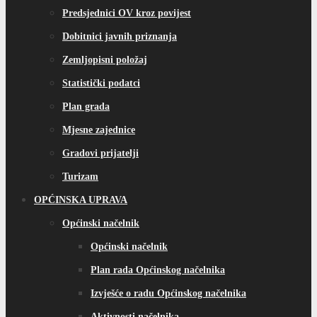
Predsjednici OV kroz povijest
Dobitnici javnih priznanja
Zemljopisni položaj
Statistički podatci
Plan grada
Mjesne zajednice
Gradovi prijatelji
Turizam
OPĆINSKA UPRAVA
Općinski načelnik
Općinski načelnik
Plan rada Općinskog načelnika
Izvješće o radu Općinskog načelnika
Aktivnosti načelnika