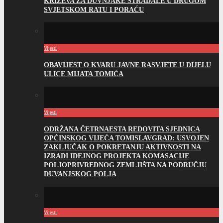
KRIŽEVA ZA DUVNJAKE STRADALE U DRUGOM
SVJETSKOM RATU I PORAĆU
Vijesti
OBAVIJEST O KVARU JAVNE RASVJETE U DIJELU
ULICE MIJATA TOMIĆA
Vijesti
ODRŽANA ČETRNAESTA REDOVITA SJEDNICA
OPĆINSKOG VIJEĆA TOMISLAVGRAD: USVOJEN
ZAKLJUČAK O POKRETANJU AKTIVNOSTI NA
IZRADI IDEJNOG PROJEKTA KOMASACIJE
POLJOPRIVREDNOG ZEMLJIŠTA NA PODRUČJU
DUVANJSKOG POLJA
Vijesti