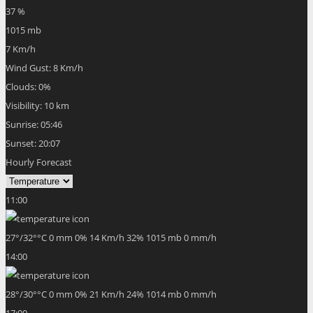
37 %
1015 mb
7 Km/h
Wind Gust:
8 Km/h
Clouds:
0%
Visibility:
10 km
Sunrise:
05:46
Sunset:
20:07
Hourly Forecast
11:00
27
°
/
32
°
°C
0 mm
0%
14 Km/h
32%
1015 mb
0 mm/h
14:00
28
°
/
30
°
°C
0 mm
0%
21 Km/h
24%
1014 mb
0 mm/h
17:00