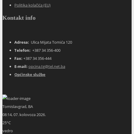
Politika kolačića (EU)
Kontakt info
Adresa:
Ulica Mijata Tomića 120
Telefon:
+387 34 356-400
Fax:
+387 34 356-444
E-mail:
opcina.tg@tel.net.ba
Općinske službe
Tomislavgrad, BA
08:14,
07. kolovoza 2026.
25
°C
vedro