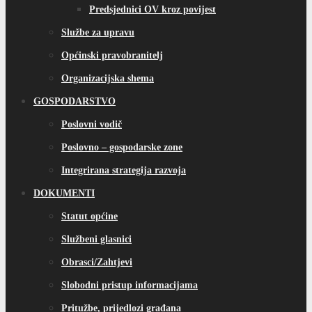
Predsjednici OV kroz povijest
Službe za upravu
Općinski pravobranitelj
Organizacijska shema
GOSPODARSTVO
Poslovni vodič
Poslovno – gospodarske zone
Integrirana strategija razvoja
DOKUMENTI
Statut općine
Službeni glasnici
Obrasci/Zahtjevi
Slobodni pristup informacijama
Pritužbe, prijedlozi građana