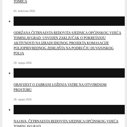
TOMIĆA
03. kolovoza 2026.
ODRŽANA ČETRNAESTA REDOVITA SJEDNICA OPĆINSKOG VIJEĆA
TOMISLAVGRAD: USVOJEN ZAKLJUČAK O POKRETANJU
AKTIVNOSTI NA IZRADI IDEJNOG PROJEKTA KOMASACIJE
POLJOPRIVREDNOG ZEMLJIŠTA NA PODRUČJU DUVANJSKOG
POLJA
29. srpnja 2026.
OBAVIJEST O ZABRANI LOŽENJA VATRE NA OTVORENOM
PROSTORU
28. srpnja 2026.
NAJAVA: ČETRNAESTA REDOVITA SJEDNICA OPĆINSKOG VIJEĆA
TOMISLAVGRAD