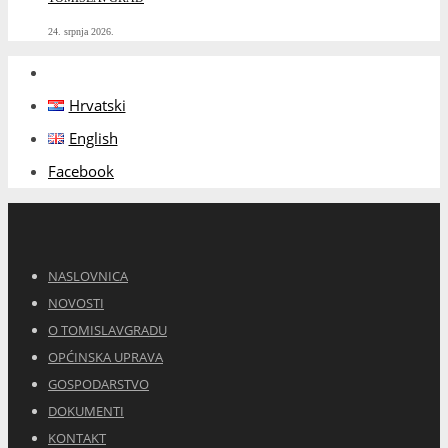
24. srpnja 2026.
Hrvatski
English
Facebook
NASLOVNICA
NOVOSTI
O TOMISLAVGRADU
OPĆINSKA UPRAVA
GOSPODARSTVO
DOKUMENTI
KONTAKT