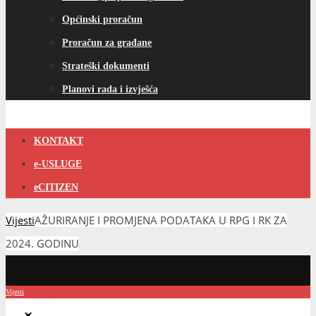
Općinski proračun
Proračun za građane
Strateški dokumenti
Planovi rada i izvješća
KONTAKT
e-USLUGE
eCITIZEN
Vijesti
AŽURIRANJE I PROMJENA PODATAKA U RPG I RK ZA
2024. GODINU
Vijesti