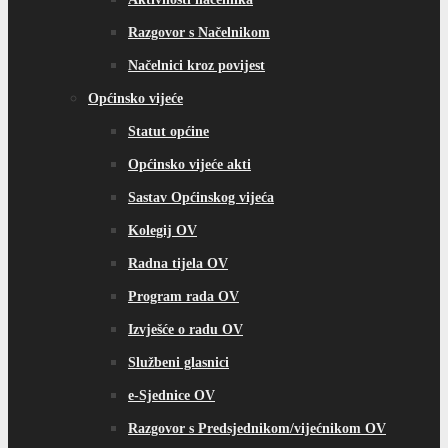
Razgovor s Načelnikom
Načelnici kroz povijest
Općinsko vijeće
Statut općine
Općinsko vijeće akti
Sastav Općinskog vijeća
Kolegij OV
Radna tijela OV
Program rada OV
Izvješće o radu OV
Službeni glasnici
e-Sjednice OV
Razgovor s Predsjednikom/vijećnikom OV