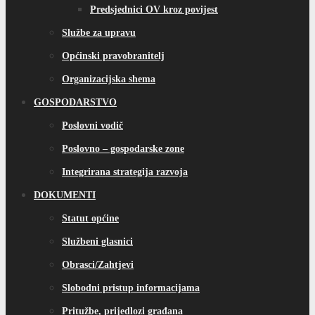
Predsjednici OV kroz povijest
Službe za upravu
Općinski pravobranitelj
Organizacijska shema
GOSPODARSTVO
Poslovni vodič
Poslovno – gospodarske zone
Integrirana strategija razvoja
DOKUMENTI
Statut općine
Službeni glasnici
Obrasci/Zahtjevi
Slobodni pristup informacijama
Pritužbe, prijedlozi građana