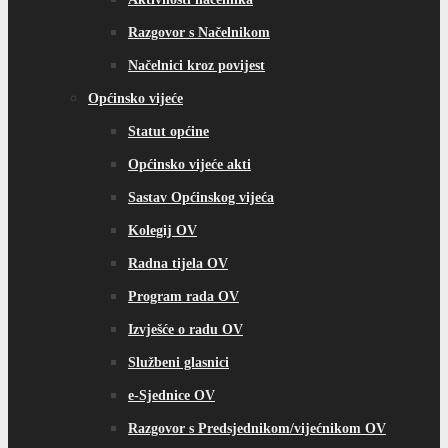
Razgovor s Načelnikom
Načelnici kroz povijest
Općinsko vijeće
Statut općine
Općinsko vijeće akti
Sastav Općinskog vijeća
Kolegij OV
Radna tijela OV
Program rada OV
Izvješće o radu OV
Službeni glasnici
e-Sjednice OV
Razgovor s Predsjednikom/vijećnikom OV