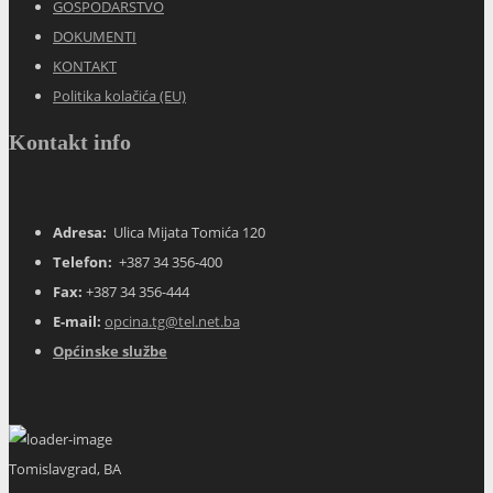
GOSPODARSTVO
DOKUMENTI
KONTAKT
Politika kolačića (EU)
Kontakt info
Adresa:
Ulica Mijata Tomića 120
Telefon:
+387 34 356-400
Fax:
+387 34 356-444
E-mail:
opcina.tg@tel.net.ba
Općinske službe
Tomislavgrad, BA