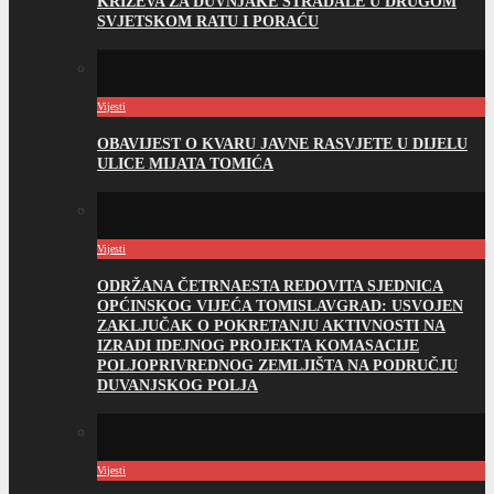
KRIŽEVA ZA DUVNJAKE STRADALE U DRUGOM
SVJETSKOM RATU I PORAĆU
Vijesti
OBAVIJEST O KVARU JAVNE RASVJETE U DIJELU
ULICE MIJATA TOMIĆA
Vijesti
ODRŽANA ČETRNAESTA REDOVITA SJEDNICA
OPĆINSKOG VIJEĆA TOMISLAVGRAD: USVOJEN
ZAKLJUČAK O POKRETANJU AKTIVNOSTI NA
IZRADI IDEJNOG PROJEKTA KOMASACIJE
POLJOPRIVREDNOG ZEMLJIŠTA NA PODRUČJU
DUVANJSKOG POLJA
Vijesti