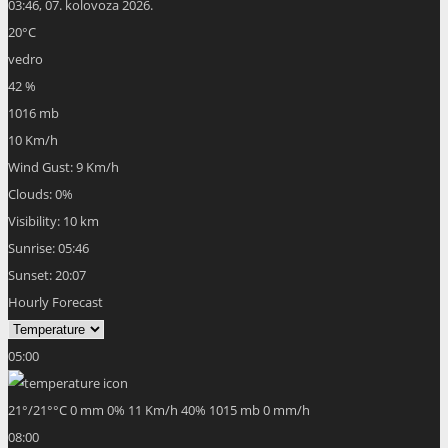
03:46,
07. kolovoza 2026.
20
°C
vedro
42 %
1016 mb
10 Km/h
Wind Gust:
9 Km/h
Clouds:
0%
Visibility:
10 km
Sunrise:
05:46
Sunset:
20:07
Hourly Forecast
05:00
21
°
/
21
°
°C
0 mm
0%
11 Km/h
40%
1015 mb
0 mm/h
08:00