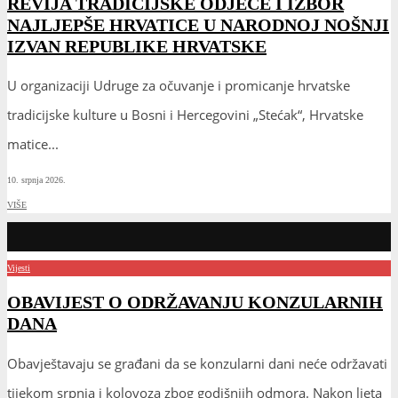
REVIJA TRADICIJSKE ODJEĆE I IZBOR
NAJLJEPŠE HRVATICE U NARODNOJ NOŠNJI
IZVAN REPUBLIKE HRVATSKE
U organizaciji Udruge za očuvanje i promicanje hrvatske
tradicijske kulture u Bosni i Hercegovini „Stećak“, Hrvatske
matice
...
10. srpnja 2026.
VIŠE
Vijesti
OBAVIJEST O ODRŽAVANJU KONZULARNIH
DANA
Obavještavaju se građani da se konzularni dani neće održavati
tijekom srpnja i kolovoza zbog godišnjih odmora. Nakon ljeta