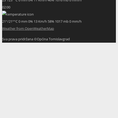
02:00
21
°
/
21
°
°C
0 mm
0%
13 Km/h
58%
1017 mb
0 mm/h
Weather from OpenWeatherMap
Sva prava pridržana ©Općina Tomislavgrad