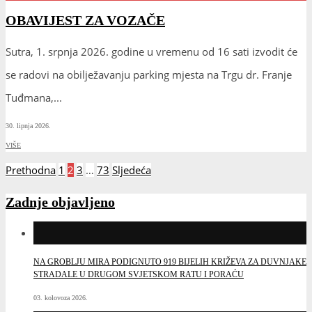
OBAVIJEST ZA VOZAČE
Sutra, 1. srpnja 2026. godine u vremenu od 16 sati izvodit će
se radovi na obilježavanju parking mjesta na Trgu dr. Franje
Tuđmana,
...
30. lipnja 2026.
VIŠE
Brojevi
Prethodna
1
2
3
…
73
Sljedeća
stranica
objava
Zadnje objavljeno
NA GROBLJU MIRA PODIGNUTO 919 BIJELIH KRIŽEVA ZA DUVNJAKE
STRADALE U DRUGOM SVJETSKOM RATU I PORAĆU
03. kolovoza 2026.