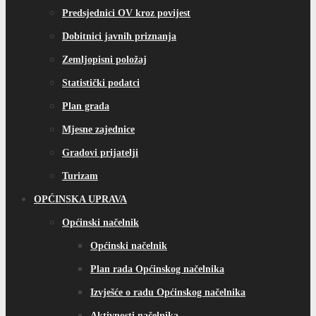
Predsjednici OV kroz povijest
Dobitnici javnih priznanja
Zemljopisni položaj
Statistički podatci
Plan grada
Mjesne zajednice
Gradovi prijatelji
Turizam
OPĆINSKA UPRAVA
Općinski načelnik
Općinski načelnik
Plan rada Općinskog načelnika
Izvješće o radu Općinskog načelnika
Aktivnosti načelnika