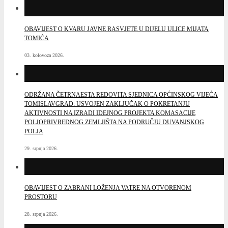
OBAVIJEST O KVARU JAVNE RASVJETE U DIJELU ULICE MIJATA
TOMIĆA
03. kolovoza 2026.
ODRŽANA ČETRNAESTA REDOVITA SJEDNICA OPĆINSKOG VIJEĆA
TOMISLAVGRAD: USVOJEN ZAKLJUČAK O POKRETANJU
AKTIVNOSTI NA IZRADI IDEJNOG PROJEKTA KOMASACIJE
POLJOPRIVREDNOG ZEMLJIŠTA NA PODRUČJU DUVANJSKOG
POLJA
29. srpnja 2026.
OBAVIJEST O ZABRANI LOŽENJA VATRE NA OTVORENOM
PROSTORU
28. srpnja 2026.