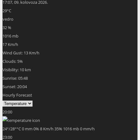
17:07,
09. kolovoza 2026.
29
°C
vedro
32 %
1016 mb
17 Km/h
Wind Gust:
13 Km/h
Clouds:
5%
Visibility:
10 km
Sunrise:
05:48
Sunset:
20:04
Hourly Forecast
20:00
24
°
/
28
°
°C
0 mm
0%
8 Km/h
35%
1016 mb
0 mm/h
23:00