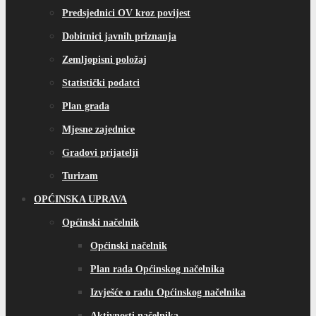
Predsjednici OV kroz povijest
Dobitnici javnih priznanja
Zemljopisni položaj
Statistički podatci
Plan grada
Mjesne zajednice
Gradovi prijatelji
Turizam
OPĆINSKA UPRAVA
Općinski načelnik
Općinski načelnik
Plan rada Općinskog načelnika
Izvješće o radu Općinskog načelnika
Aktivnosti načelnika