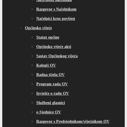
Razgovor s Načelnikom
Načelnici kroz povijest
Općinsko vijeće
Statut općine
Općinsko vijeće akti
Sastav Općinskog vijeća
Kolegij OV
Radna tijela OV
Program rada OV
Izvješće o radu OV
Službeni glasnici
e-Sjednice OV
Razgovor s Predsjednikom/vijećnikom OV