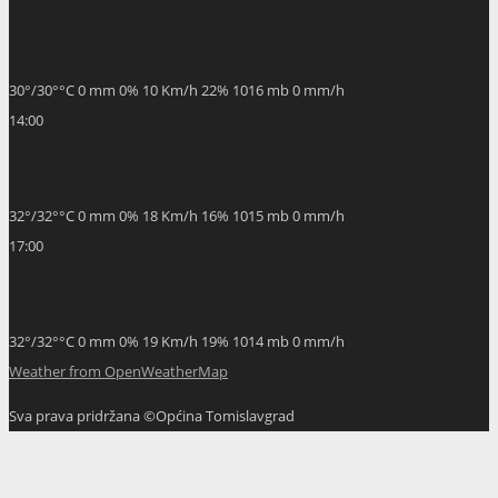
30
°
/
30
°
°C
0 mm
0%
10 Km/h
22%
1016 mb
0 mm/h
14:00
32
°
/
32
°
°C
0 mm
0%
18 Km/h
16%
1015 mb
0 mm/h
17:00
32
°
/
32
°
°C
0 mm
0%
19 Km/h
19%
1014 mb
0 mm/h
Weather from OpenWeatherMap
Sva prava pridržana ©Općina Tomislavgrad