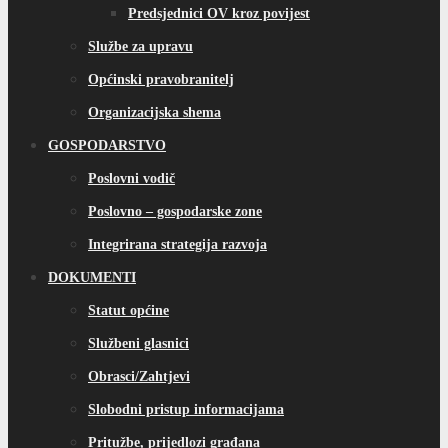
Predsjednici OV kroz povijest
Službe za upravu
Općinski pravobranitelj
Organizacijska shema
GOSPODARSTVO
Poslovni vodič
Poslovno – gospodarske zone
Integrirana strategija razvoja
DOKUMENTI
Statut općine
Službeni glasnici
Obrasci/Zahtjevi
Slobodni pristup informacijama
Pritužbe, prijedlozi građana