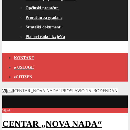
Općinski proračun
Proračun za građane
Strateški dokumenti
Planovi rada i izvješća
KONTAKT
e-USLUGE
eCITIZEN
Vijesti
CENTAR „NOVA NADA“ PROSLAVIO 15. ROĐENDAN
Vijesti
CENTAR „NOVA NADA“