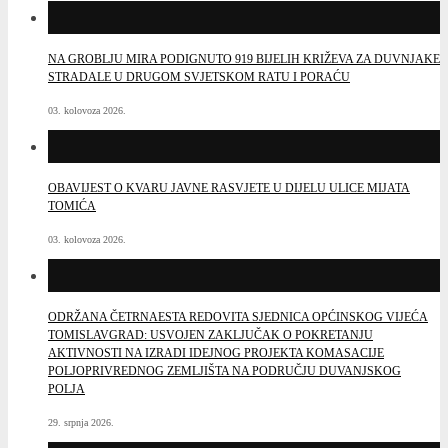
NA GROBLJU MIRA PODIGNUTO 919 BIJELIH KRIŽEVA ZA DUVNJAKE
STRADALE U DRUGOM SVJETSKOM RATU I PORAĆU
03. kolovoza 2026.
OBAVIJEST O KVARU JAVNE RASVJETE U DIJELU ULICE MIJATA
TOMIĆA
03. kolovoza 2026.
ODRŽANA ČETRNAESTA REDOVITA SJEDNICA OPĆINSKOG VIJEĆA
TOMISLAVGRAD: USVOJEN ZAKLJUČAK O POKRETANJU
AKTIVNOSTI NA IZRADI IDEJNOG PROJEKTA KOMASACIJE
POLJOPRIVREDNOG ZEMLJIŠTA NA PODRUČJU DUVANJSKOG
POLJA
29. srpnja 2026.