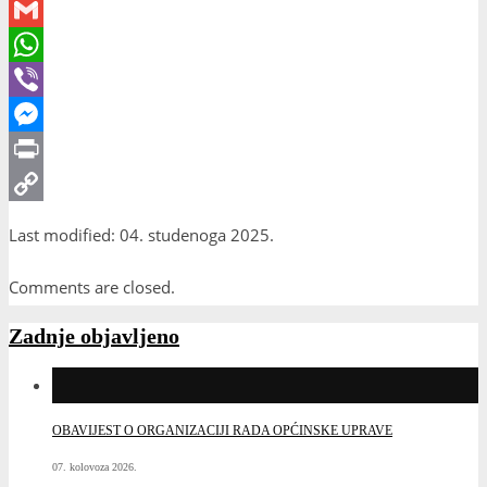
Email
Gmail
WhatsApp
Viber
Messenger
Print
Copy
Last modified: 04. studenoga 2025.
Link
Comments are closed.
Zadnje objavljeno
OBAVIJEST O ORGANIZACIJI RADA OPĆINSKE UPRAVE
07. kolovoza 2026.