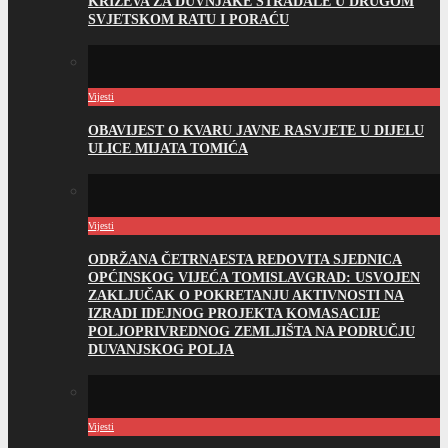
KRIŽEVA ZA DUVNJAKE STRADALE U DRUGOM
SVJETSKOM RATU I PORAĆU
Vijesti
OBAVIJEST O KVARU JAVNE RASVJETE U DIJELU
ULICE MIJATA TOMIĆA
Vijesti
ODRŽANA ČETRNAESTA REDOVITA SJEDNICA
OPĆINSKOG VIJEĆA TOMISLAVGRAD: USVOJEN
ZAKLJUČAK O POKRETANJU AKTIVNOSTI NA
IZRADI IDEJNOG PROJEKTA KOMASACIJE
POLJOPRIVREDNOG ZEMLJIŠTA NA PODRUČJU
DUVANJSKOG POLJA
Vijesti