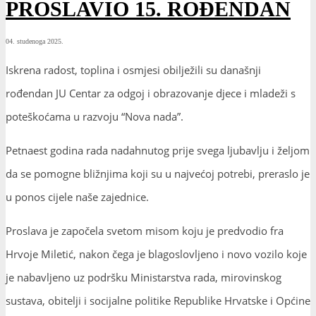
PROSLAVIO 15. ROĐENDAN
04. studenoga 2025.
Iskrena radost, toplina i osmjesi obilježili su današnji
rođendan JU Centar za odgoj i obrazovanje djece i mladeži s
poteškoćama u razvoju “Nova nada”.
Petnaest godina rada nadahnutog prije svega ljubavlju i željom
da se pomogne bližnjima koji su u najvećoj potrebi, preraslo je
u ponos cijele naše zajednice.
Proslava je započela svetom misom koju je predvodio fra
Hrvoje Miletić, nakon čega je blagoslovljeno i novo vozilo koje
je nabavljeno uz podršku Ministarstva rada, mirovinskog
sustava, obitelji i socijalne politike Republike Hrvatske i Općine