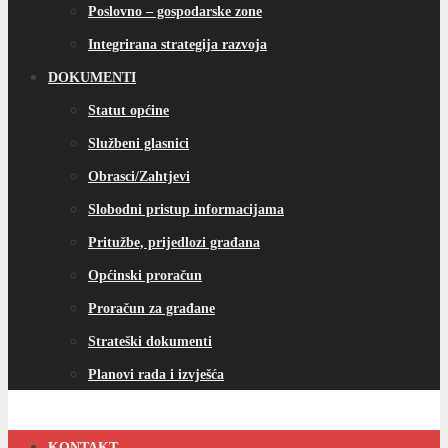
Poslovno – gospodarske zone
Integrirana strategija razvoja
DOKUMENTI
Statut općine
Službeni glasnici
Obrasci/Zahtjevi
Slobodni pristup informacijama
Pritužbe, prijedlozi građana
Općinski proračun
Proračun za građane
Strateški dokumenti
Planovi rada i izvješća
KONTAKT