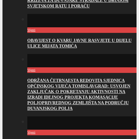
KRIŽEVA ZA DUVNJAKE STRADALE U DRUGOM
SVJETSKOM RATU I PORAĆU
Vijesti
OBAVIJEST O KVARU JAVNE RASVJETE U DIJELU
ULICE MIJATA TOMIĆA
Vijesti
ODRŽANA ČETRNAESTA REDOVITA SJEDNICA
OPĆINSKOG VIJEĆA TOMISLAVGRAD: USVOJEN
ZAKLJUČAK O POKRETANJU AKTIVNOSTI NA
IZRADI IDEJNOG PROJEKTA KOMASACIJE
POLJOPRIVREDNOG ZEMLJIŠTA NA PODRUČJU
DUVANJSKOG POLJA
Vijesti