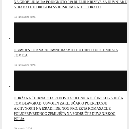
NA GROBLJU MIRA PODIGNUTO 919 BIJELIH KRIŽEVA ZA DUVNJAKE
STRADALE U DRUGOM SVJETSKOM RATU I PORAĆU
03. kolovoza 2026.
OBAVIJEST O KVARU JAVNE RASVJETE U DIJELU ULICE MIJATA
TOMIĆA
03. kolovoza 2026.
ODRŽANA ČETRNAESTA REDOVITA SJEDNICA OPĆINSKOG VIJEĆA
TOMISLAVGRAD: USVOJEN ZAKLJUČAK O POKRETANJU
AKTIVNOSTI NA IZRADI IDEJNOG PROJEKTA KOMASACIJE
POLJOPRIVREDNOG ZEMLJIŠTA NA PODRUČJU DUVANJSKOG
POLJA
29. srpnja 2026.