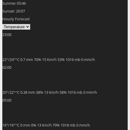
Sunrise:
05:46
Sunset:
20:07
Hourly Forecast
23:00
22
°
/
24
°
°C
0.7 mm
70%
15 Km/h
53%
1016 mb
0 mm/h
02:00
20
°
/
22
°
°C
0.38 mm
38%
13 Km/h
58%
1016 mb
0 mm/h
05:00
16
°
/
16
°
°C
0 mm
0%
13 Km/h
79%
1018 mb
0 mm/h