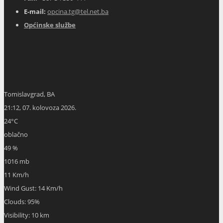
E-mail:
opcina.tg@tel.net.ba
Općinske službe
Tomislavgrad, BA
21:12,
07. kolovoza 2026.
24
°C
oblačno
49 %
1016 mb
11 Km/h
Wind Gust:
14 Km/h
Clouds:
95%
Visibility:
10 km