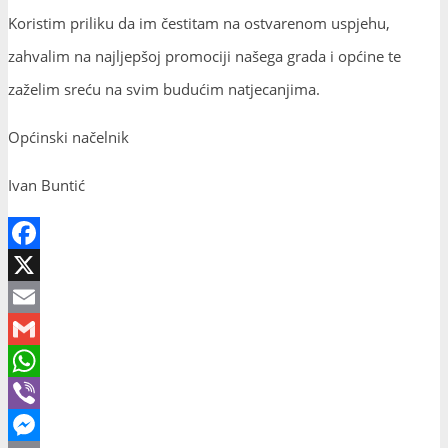
Koristim priliku da im čestitam na ostvarenom uspjehu,
zahvalim na najljepšoj promociji našega grada i općine te
zaželim sreću na svim budućim natjecanjima.
Općinski načelnik
Ivan Buntić
Facebook
X
Email
Gmail
WhatsApp
Viber