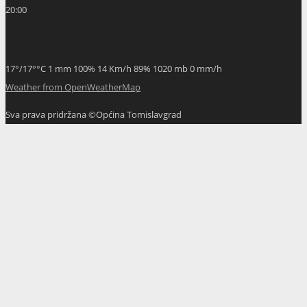
20:00
17
°
/
17
°
°C
1 mm
100%
14 Km/h
89%
1020 mb
0 mm/h
Weather from OpenWeatherMap
Sva prava pridržana ©Općina Tomislavgrad