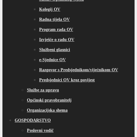
Kolegij OV
Radna tijela OV
Program rada OV
Izvješće o radu OV
Službeni glasnici
e-Sjednice OV
Razgovor s Predsjednikom/vijećnikom OV
Predsjednici OV kroz povijest
Službe za upravu
Općinski pravobranitelj
Organizacijska shema
GOSPODARSTVO
Poslovni vodič