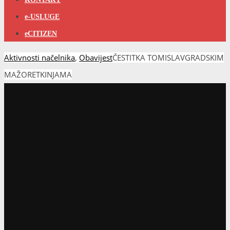
e-USLUGE
eCITIZEN
Aktivnosti načelnika
,
Obavijest
ČESTITKA TOMISLAVGRADSKIM
MAŽORETKINJAMA