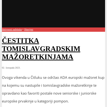
Aktivnosti načelnika
•
Obavijest
ČESTITKA
TOMISLAVGRADSKIM
MAŽORETKINJAMA
02. listopada 2023.
Ovoga vikenda u Čitluku se održao ADA europski mažoret kup
na kojemu su nastupile i tomislavgradske mažoretkinje te
opravdano kao favoriti postale nove seniorske i juniorske
europske prvakinje u kategoriji pompon.