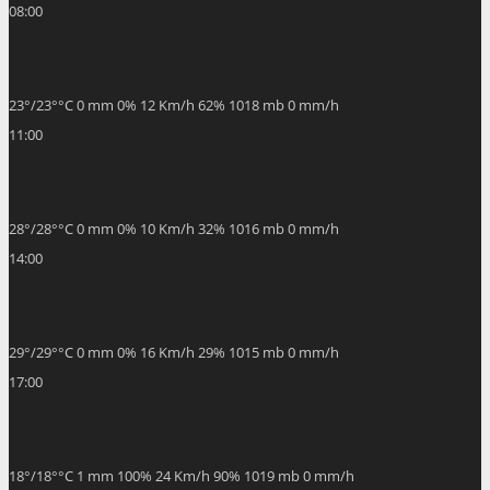
08:00
23
°
/
23
°
°C
0 mm
0%
12 Km/h
62%
1018 mb
0 mm/h
11:00
28
°
/
28
°
°C
0 mm
0%
10 Km/h
32%
1016 mb
0 mm/h
14:00
29
°
/
29
°
°C
0 mm
0%
16 Km/h
29%
1015 mb
0 mm/h
17:00
18
°
/
18
°
°C
1 mm
100%
24 Km/h
90%
1019 mb
0 mm/h