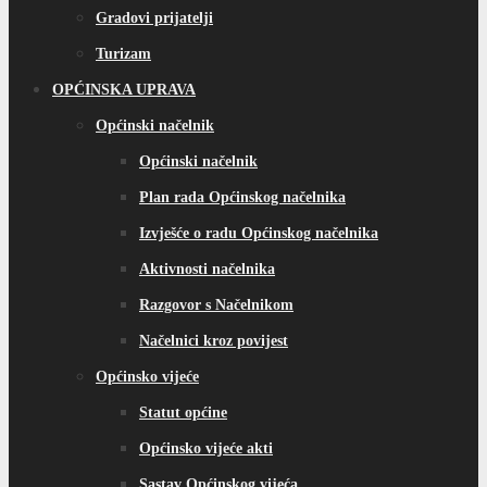
Gradovi prijatelji
Turizam
OPĆINSKA UPRAVA
Općinski načelnik
Općinski načelnik
Plan rada Općinskog načelnika
Izvješće o radu Općinskog načelnika
Aktivnosti načelnika
Razgovor s Načelnikom
Načelnici kroz povijest
Općinsko vijeće
Statut općine
Općinsko vijeće akti
Sastav Općinskog vijeća