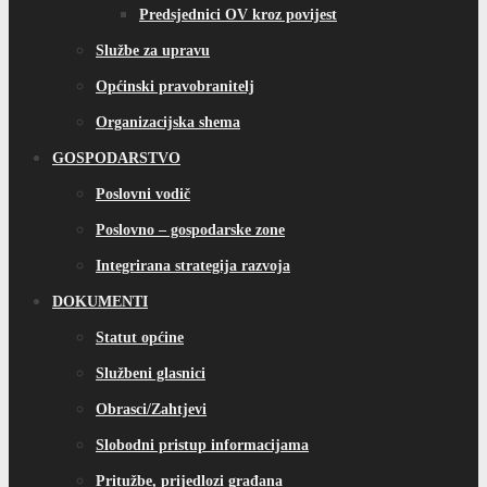
Predsjednici OV kroz povijest
Službe za upravu
Općinski pravobranitelj
Organizacijska shema
GOSPODARSTVO
Poslovni vodič
Poslovno – gospodarske zone
Integrirana strategija razvoja
DOKUMENTI
Statut općine
Službeni glasnici
Obrasci/Zahtjevi
Slobodni pristup informacijama
Pritužbe, prijedlozi građana