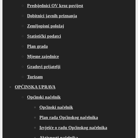
Predsjednici OV kroz povijest
Dobitnici javnih priznanja
Zemljopisni položaj
Statistički podatci
Plan grada
Mjesne zajednice
Gradovi prijatelji
Turizam
OPĆINSKA UPRAVA
Općinski načelnik
Općinski načelnik
Plan rada Općinskog načelnika
Izvješće o radu Općinskog načelnika
Aktivnosti načelnika