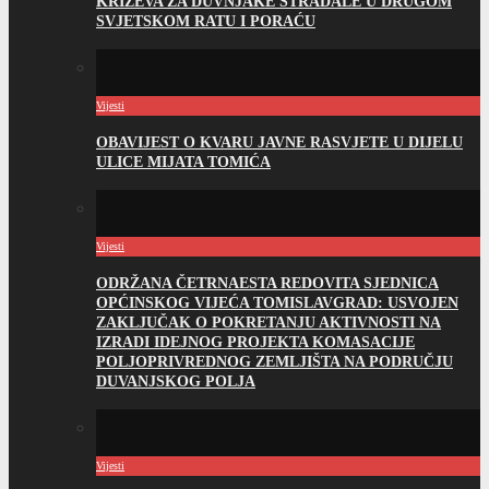
KRIŽEVA ZA DUVNJAKE STRADALE U DRUGOM
SVJETSKOM RATU I PORAĆU
Vijesti
OBAVIJEST O KVARU JAVNE RASVJETE U DIJELU
ULICE MIJATA TOMIĆA
Vijesti
ODRŽANA ČETRNAESTA REDOVITA SJEDNICA
OPĆINSKOG VIJEĆA TOMISLAVGRAD: USVOJEN
ZAKLJUČAK O POKRETANJU AKTIVNOSTI NA
IZRADI IDEJNOG PROJEKTA KOMASACIJE
POLJOPRIVREDNOG ZEMLJIŠTA NA PODRUČJU
DUVANJSKOG POLJA
Vijesti