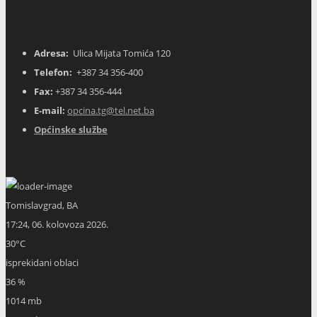
Adresa:
Ulica Mijata Tomića 120
Telefon:
+387 34 356-400
Fax:
+387 34 356-444
E-mail:
opcina.tg@tel.net.ba
Općinske službe
Tomislavgrad, BA
17:24,
06. kolovoza 2026.
30
°C
isprekidani oblaci
36 %
1014 mb