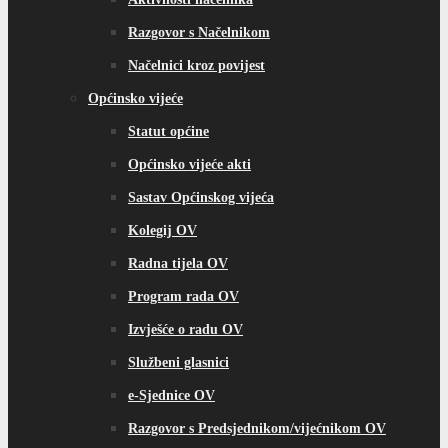
Razgovor s Načelnikom
Načelnici kroz povijest
Općinsko vijeće
Statut općine
Općinsko vijeće akti
Sastav Općinskog vijeća
Kolegij OV
Radna tijela OV
Program rada OV
Izvješće o radu OV
Službeni glasnici
e-Sjednice OV
Razgovor s Predsjednikom/vijećnikom OV