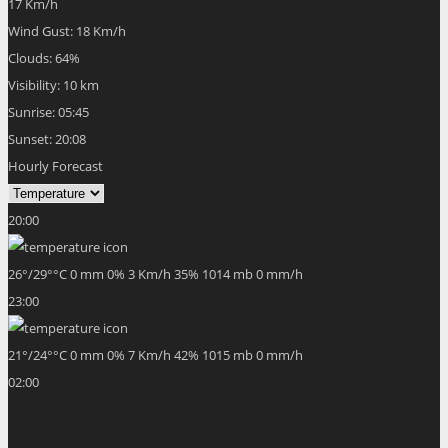
17 Km/h
Wind Gust:
18 Km/h
Clouds:
64%
Visibility:
10 km
Sunrise:
05:45
Sunset:
20:08
Hourly Forecast
20:00
26
°
/
29
°
°C
0 mm
0%
3 Km/h
35%
1014 mb
0 mm/h
23:00
21
°
/
24
°
°C
0 mm
0%
7 Km/h
42%
1015 mb
0 mm/h
02:00