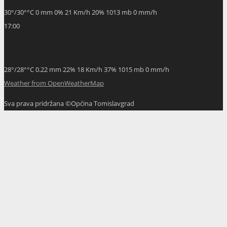
30
°
/
30
°
°C
0 mm
0%
21 Km/h
20%
1013 mb
0 mm/h
17:00
28
°
/
28
°
°C
0.22 mm
22%
18 Km/h
37%
1015 mb
0 mm/h
Weather from OpenWeatherMap
Sva prava pridržana ©Općina Tomislavgrad