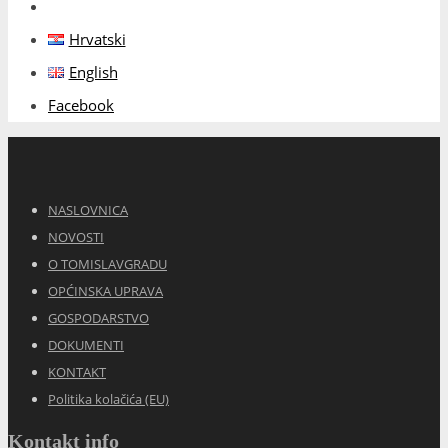
Hrvatski
English
Facebook
NASLOVNICA
NOVOSTI
O TOMISLAVGRADU
OPĆINSKA UPRAVA
GOSPODARSTVO
DOKUMENTI
KONTAKT
Politika kolačića (EU)
Kontakt info