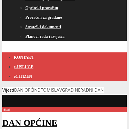
Općinski proračun
Proračun za građane
Strateški dokumenti
Planovi rada i izvješća
KONTAKT
e-USLUGE
eCITIZEN
Vijesti
DAN OPĆINE TOMISLAVGRAD NERADNI DAN
Vijesti
DAN OPĆINE