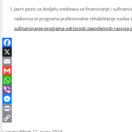
Javni poziv za dodjelu sredstava za financiranje i sufinan
radionica te programa profesionalne rehabilitacije osoba 
sufinansiranje-programa-odrzivosti-zaposlenosti-razvoja-p
Facebook
X
Email
Gmail
WhatsApp
Viber
Messenger
Print
Copy
Last modified: 12. rujna 2024.