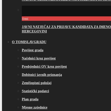
Vijesti
JAVNI NATJEČAJ ZA PRIJAVU KANDIDATA ZA IME
HERCEGOVINI
O TOMISLAVGRADU
Povijest grada
Načelnici kroz povijest
Predsjednici OV kroz povijest
Dobitnici javnih priznanja
Zemljopisni položaj
Statistički podatci
Plan grada
Mjesne zajednice