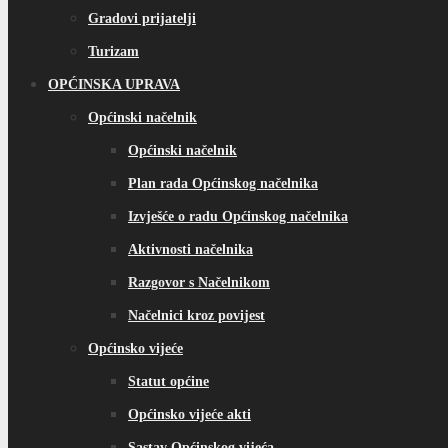
Gradovi prijatelji
Turizam
OPĆINSKA UPRAVA
Općinski načelnik
Općinski načelnik
Plan rada Općinskog načelnika
Izvješće o radu Općinskog načelnika
Aktivnosti načelnika
Razgovor s Načelnikom
Načelnici kroz povijest
Općinsko vijeće
Statut općine
Općinsko vijeće akti
Sastav Općinskog vijeća