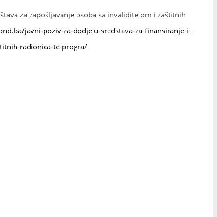
štava za zapošljavanje osoba sa invaliditetom i zaštitnih
fond.ba/javni-poziv-za-dodjelu-sredstava-za-finansiranje-i-
itnih-radionica-te-progra/