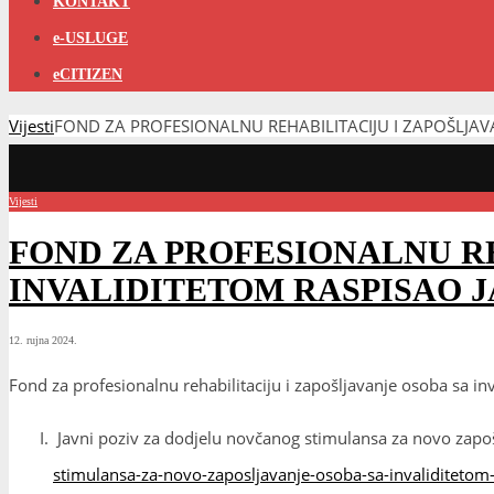
KONTAKT
e-USLUGE
eCITIZEN
Vijesti
FOND ZA PROFESIONALNU REHABILITACIJU I ZAPOŠLJAV
Vijesti
FOND ZA PROFESIONALNU RE
INVALIDITETOM RASPISAO J
12. rujna 2024.
Fond za profesionalnu rehabilitaciju i zapošljavanje osoba sa in
Javni poziv za dodjelu novčanog stimulansa za novo zapoš
stimulansa-za-novo-zaposljavanje-osoba-sa-invaliditetom