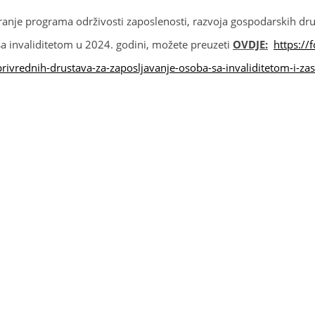
ciranje programa održivosti zaposlenosti, razvoja gospodarskih dru
sa invaliditetom u 2024. godini, možete preuzeti
OVDJE:
https://
rivrednih-drustava-za-zaposljavanje-osoba-sa-invaliditetom-i-zast