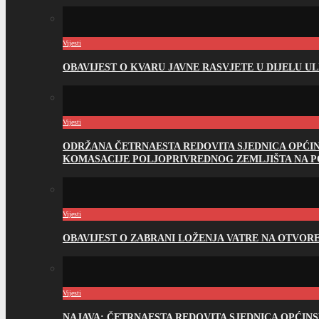
Vijesti
OBAVIJEST O KVARU JAVNE RASVJETE U DIJELU U
Vijesti
ODRŽANA ČETRNAESTA REDOVITA SJEDNICA OPĆI
KOMASACIJE POLJOPRIVREDNOG ZEMLJIŠTA NA 
Vijesti
OBAVIJEST O ZABRANI LOŽENJA VATRE NA OTVO
Vijesti
NAJAVA: ČETRNAESTA REDOVITA SJEDNICA OPĆIN