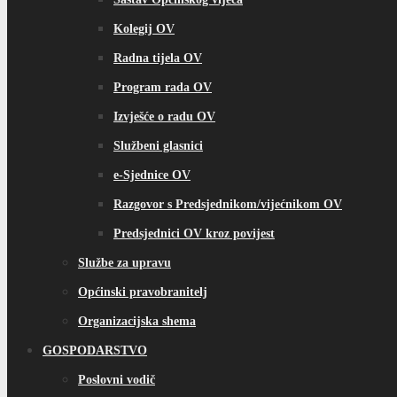
Kolegij OV
Radna tijela OV
Program rada OV
Izvješće o radu OV
Službeni glasnici
e-Sjednice OV
Razgovor s Predsjednikom/vijećnikom OV
Predsjednici OV kroz povijest
Službe za upravu
Općinski pravobranitelj
Organizacijska shema
GOSPODARSTVO
Poslovni vodič