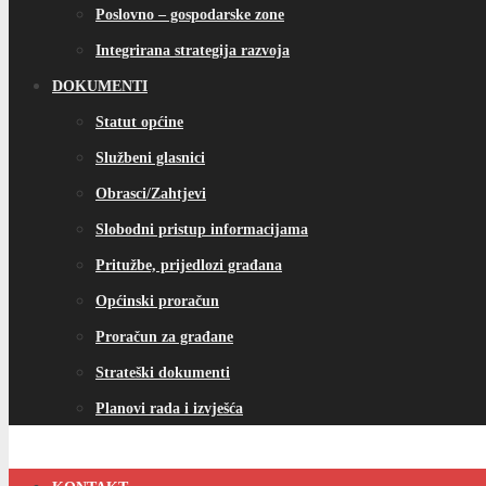
Poslovno – gospodarske zone
Integrirana strategija razvoja
DOKUMENTI
Statut općine
Službeni glasnici
Obrasci/Zahtjevi
Slobodni pristup informacijama
Pritužbe, prijedlozi građana
Općinski proračun
Proračun za građane
Strateški dokumenti
Planovi rada i izvješća