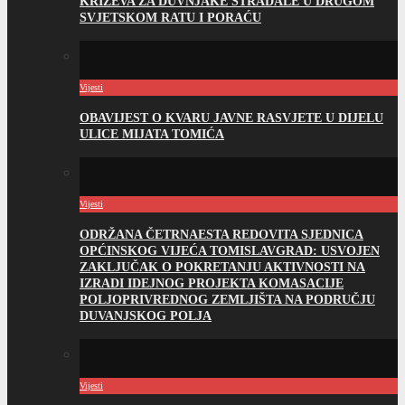
KRIŽEVA ZA DUVNJAKE STRADALE U DRUGOM
SVJETSKOM RATU I PORAĆU
Vijesti
OBAVIJEST O KVARU JAVNE RASVJETE U DIJELU
ULICE MIJATA TOMIĆA
Vijesti
ODRŽANA ČETRNAESTA REDOVITA SJEDNICA
OPĆINSKOG VIJEĆA TOMISLAVGRAD: USVOJEN
ZAKLJUČAK O POKRETANJU AKTIVNOSTI NA
IZRADI IDEJNOG PROJEKTA KOMASACIJE
POLJOPRIVREDNOG ZEMLJIŠTA NA PODRUČJU
DUVANJSKOG POLJA
Vijesti