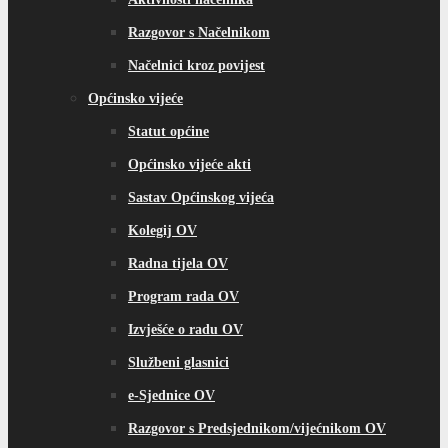
Razgovor s Načelnikom
Načelnici kroz povijest
Općinsko vijeće
Statut općine
Općinsko vijeće akti
Sastav Općinskog vijeća
Kolegij OV
Radna tijela OV
Program rada OV
Izvješće o radu OV
Službeni glasnici
e-Sjednice OV
Razgovor s Predsjednikom/vijećnikom OV