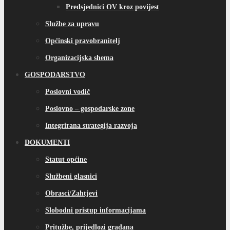
Predsjednici OV kroz povijest
Službe za upravu
Općinski pravobranitelj
Organizacijska shema
GOSPODARSTVO
Poslovni vodič
Poslovno – gospodarske zone
Integrirana strategija razvoja
DOKUMENTI
Statut općine
Službeni glasnici
Obrasci/Zahtjevi
Slobodni pristup informacijama
Pritužbe, prijedlozi građana