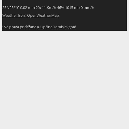
25
°
/
25
°
°C
0.02 mm
2%
11 Km/h
46%
1015 mb
0 mm/h
Weather from OpenWeatherMap
Sva prava pridržana ©Općina Tomislavgrad