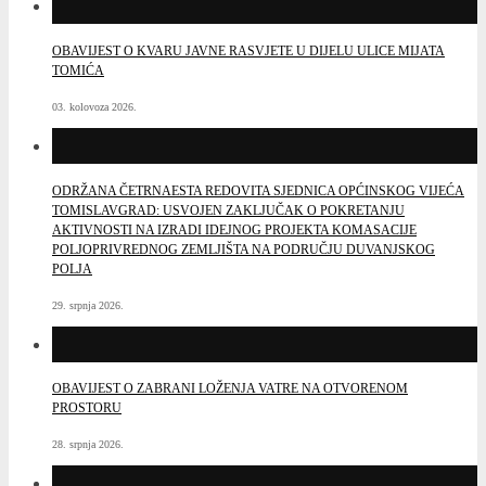
OBAVIJEST O KVARU JAVNE RASVJETE U DIJELU ULICE MIJATA
TOMIĆA
03. kolovoza 2026.
ODRŽANA ČETRNAESTA REDOVITA SJEDNICA OPĆINSKOG VIJEĆA
TOMISLAVGRAD: USVOJEN ZAKLJUČAK O POKRETANJU
AKTIVNOSTI NA IZRADI IDEJNOG PROJEKTA KOMASACIJE
POLJOPRIVREDNOG ZEMLJIŠTA NA PODRUČJU DUVANJSKOG
POLJA
29. srpnja 2026.
OBAVIJEST O ZABRANI LOŽENJA VATRE NA OTVORENOM
PROSTORU
28. srpnja 2026.