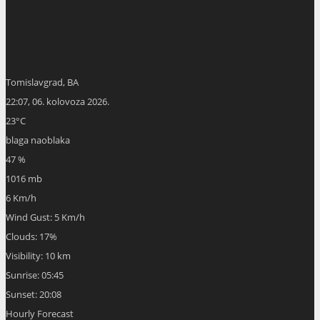
Tomislavgrad, BA
22:07,
06. kolovoza 2026.
23
°C
blaga naoblaka
47 %
1016 mb
6 Km/h
Wind Gust:
5 Km/h
Clouds:
17%
Visibility:
10 km
Sunrise:
05:45
Sunset:
20:08
Hourly Forecast