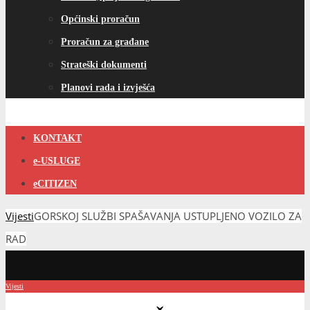
Općinski proračun
Proračun za građane
Strateški dokumenti
Planovi rada i izvješća
KONTAKT
e-USLUGE
eCITIZEN
Vijesti
GORSKOJ SLUŽBI SPAŠAVANJA USTUPLJENO VOZILO ZA
RAD
Vijesti