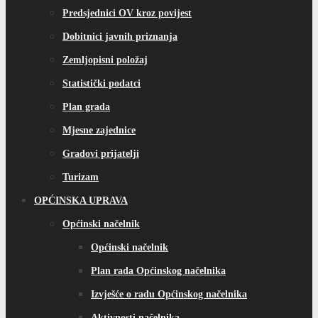
Predsjednici OV kroz povijest
Dobitnici javnih priznanja
Zemljopisni položaj
Statistički podatci
Plan grada
Mjesne zajednice
Gradovi prijatelji
Turizam
OPĆINSKA UPRAVA
Općinski načelnik
Općinski načelnik
Plan rada Općinskog načelnika
Izvješće o radu Općinskog načelnika
Aktivnosti načelnika