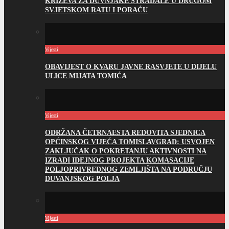
KRIŽEVA ZA DUVNJAKE STRADALE U DRUGOM
SVJETSKOM RATU I PORAĆU
Vijesti
OBAVIJEST O KVARU JAVNE RASVJETE U DIJELU
ULICE MIJATA TOMIĆA
Vijesti
ODRŽANA ČETRNAESTA REDOVITA SJEDNICA
OPĆINSKOG VIJEĆA TOMISLAVGRAD: USVOJEN
ZAKLJUČAK O POKRETANJU AKTIVNOSTI NA
IZRADI IDEJNOG PROJEKTA KOMASACIJE
POLJOPRIVREDNOG ZEMLJIŠTA NA PODRUČJU
DUVANJSKOG POLJA
Vijesti