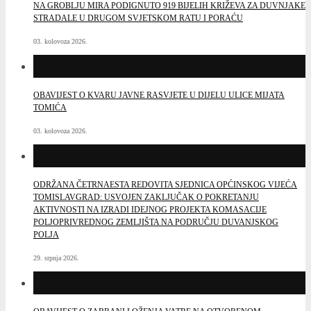
NA GROBLJU MIRA PODIGNUTO 919 BIJELIH KRIŽEVA ZA DUVNJAKE
STRADALE U DRUGOM SVJETSKOM RATU I PORAĆU
03. kolovoza 2026.
OBAVIJEST O KVARU JAVNE RASVJETE U DIJELU ULICE MIJATA
TOMIĆA
03. kolovoza 2026.
ODRŽANA ČETRNAESTA REDOVITA SJEDNICA OPĆINSKOG VIJEĆA
TOMISLAVGRAD: USVOJEN ZAKLJUČAK O POKRETANJU
AKTIVNOSTI NA IZRADI IDEJNOG PROJEKTA KOMASACIJE
POLJOPRIVREDNOG ZEMLJIŠTA NA PODRUČJU DUVANJSKOG
POLJA
29. srpnja 2026.