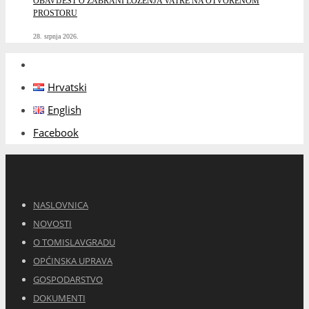
OBAVIJEST O ZABRANI LOŽENJA VATRE NA OTVORENOM
PROSTORU
28. srpnja 2026.
Hrvatski
English
Facebook
NASLOVNICA
NOVOSTI
O TOMISLAVGRADU
OPĆINSKA UPRAVA
GOSPODARSTVO
DOKUMENTI