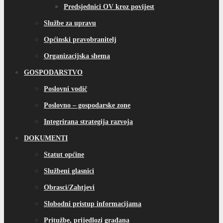
Predsjednici OV kroz povijest
Službe za upravu
Općinski pravobranitelj
Organizacijska shema
GOSPODARSTVO
Poslovni vodič
Poslovno – gospodarske zone
Integrirana strategija razvoja
DOKUMENTI
Statut općine
Službeni glasnici
Obrasci/Zahtjevi
Slobodni pristup informacijama
Pritužbe, prijedlozi građana