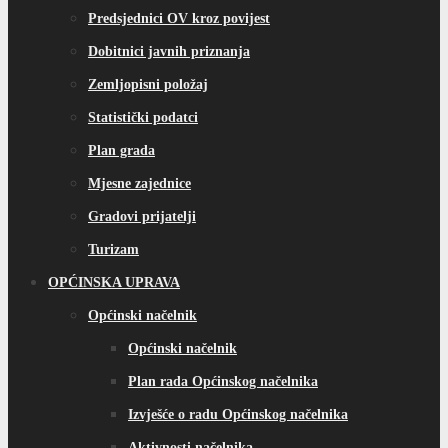
Predsjednici OV kroz povijest
Dobitnici javnih priznanja
Zemljopisni položaj
Statistički podatci
Plan grada
Mjesne zajednice
Gradovi prijatelji
Turizam
OPĆINSKA UPRAVA
Općinski načelnik
Općinski načelnik
Plan rada Općinskog načelnika
Izvješće o radu Općinskog načelnika
Aktivnosti načelnika