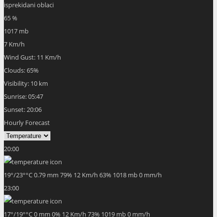
isprekidani oblaci
65 %
1017 mb
7 Km/h
Wind Gust:
11 Km/h
Clouds:
65%
Visibility:
10 km
Sunrise:
05:47
Sunset:
20:06
Hourly Forecast
20:00
19
°
/
23
°
°C
0.79 mm
79%
12 Km/h
63%
1018 mb
0 mm/h
23:00
17
°
/
19
°
°C
0 mm
0%
12 Km/h
73%
1019 mb
0 mm/h