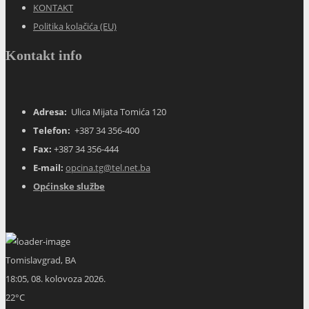
KONTAKT
Politika kolačića (EU)
Kontakt info
Adresa:
Ulica Mijata Tomića 120
Telefon:
+387 34 356-400
Fax:
+387 34 356-444
E-mail:
opcina.tg@tel.net.ba
Općinske službe
Tomislavgrad, BA
18:05,
08. kolovoza 2026.
22
°C