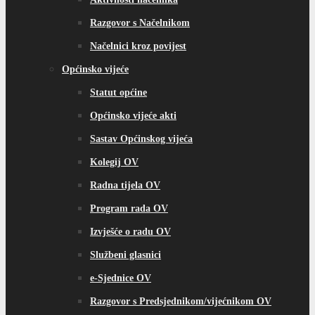
Razgovor s Načelnikom
Načelnici kroz povijest
Općinsko vijeće
Statut općine
Općinsko vijeće akti
Sastav Općinskog vijeća
Kolegij OV
Radna tijela OV
Program rada OV
Izvješće o radu OV
Službeni glasnici
e-Sjednice OV
Razgovor s Predsjednikom/vijećnikom OV