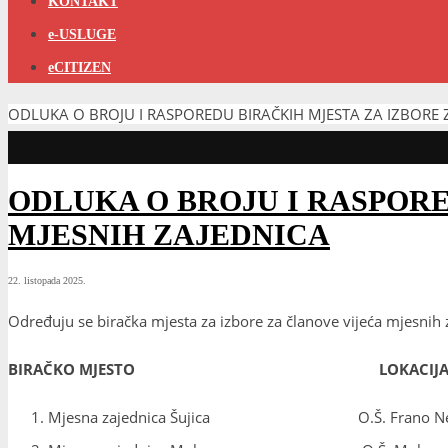
KONTAKT
e-USLUGE
eCITIZEN
ODLUKA O BROJU I RASPOREDU BIRAČKIH MJESTA ZA IZBORE Z
ODLUKA O BROJU I RASPORE
MJESNIH ZAJEDNICA
22. listopada 2025.
Određuju se biračka mjesta za izbore za članove vijeća mjesnih za
BIRAČKO MJESTO LOKACIJ
Mjesna zajednica Šujica O.Š. Frano Nevist