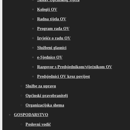
Kolegij OV
Radna tijela OV
Program rada OV
Izvješće o radu OV
Službeni glasnici
e-Sjednice OV
Razgovor s Predsjednikom/vijećnikom OV
Predsjednici OV kroz povijest
Službe za upravu
Općinski pravobranitelj
Organizacijska shema
GOSPODARSTVO
Poslovni vodič