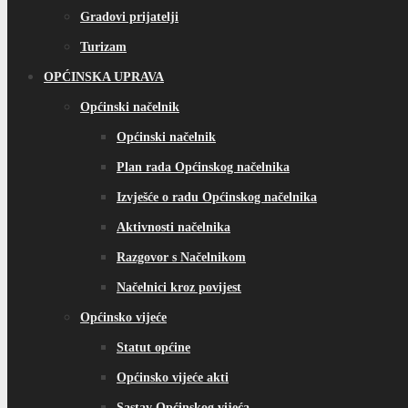
Gradovi prijatelji
Turizam
OPĆINSKA UPRAVA
Općinski načelnik
Općinski načelnik
Plan rada Općinskog načelnika
Izvješće o radu Općinskog načelnika
Aktivnosti načelnika
Razgovor s Načelnikom
Načelnici kroz povijest
Općinsko vijeće
Statut općine
Općinsko vijeće akti
Sastav Općinskog vijeća