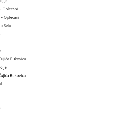
oge
Oplećani
Oplećani
 Selo
a
e
ića Bukovica
lje
Čujića Bukovica
l
i