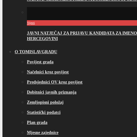
Vijesti
JAVNI NATJEČAJ ZA PRIJAVU KANDIDATA ZA IME
HERCEGOVINI
O TOMISLAVGRADU
Povijest grada
Načelnici kroz povijest
Predsjednici OV kroz povijest
Dobitnici javnih priznanja
Zemljopisni položaj
Statistički podatci
Plan grada
Mjesne zajednice