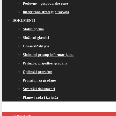
Poslovno – gospodarske zone
Integrirana strategija razvoja
DOKUMENTI
Statut općine
Službeni glasnici
Obrasci/Zahtjevi
Slobodni pristup informacijama
Pritužbe, prijedlozi građana
Općinski proračun
Proračun za građane
Strateški dokumenti
Planovi rada i izvješća