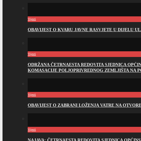
Vijesti
OBAVIJEST O KVARU JAVNE RASVJETE U DIJELU U
Vijesti
ODRŽANA ČETRNAESTA REDOVITA SJEDNICA OPĆI
KOMASACIJE POLJOPRIVREDNOG ZEMLJIŠTA NA 
Vijesti
OBAVIJEST O ZABRANI LOŽENJA VATRE NA OTVO
Vijesti
NAJAVA: ČETRNAESTA REDOVITA SJEDNICA OPĆIN