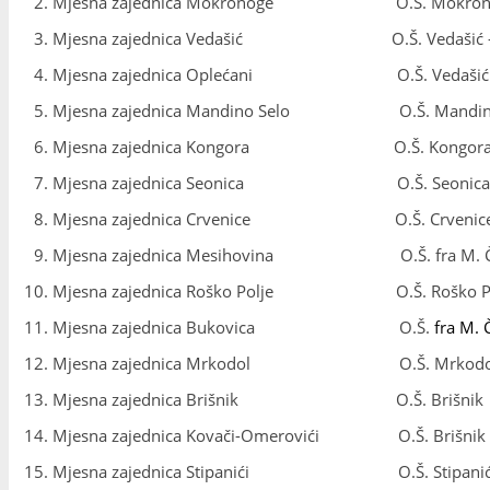
Mjesna zajednica Mokronoge O.Š. Mokron
Mjesna zajednica Vedašić O.Š. Vedašić – 
Mjesna zajednica Oplećani O.Š. Vedašić – 
Mjesna zajednica Mandino Selo O.Š. Mandino
Mjesna zajednica Kongora O.Š. Kongor
Mjesna zajednica Seonica O.Š. Seonica
Mjesna zajednica Crvenice O.Š. Crvenic
Mjesna zajednica Mesihovina O.Š. fra M. Čuj
Mjesna zajednica Roško Polje O.Š. Roško Po
Mjesna zajednica Bukovica O.Š.
fra M. 
Mjesna zajednica Mrkodol O.Š. Mrkodo
Mjesna zajednica Brišnik O.Š. Brišnik
Mjesna zajednica Kovači-Omerovići O.Š. Brišnik
Mjesna zajednica Stipanići O.Š. Stipanić