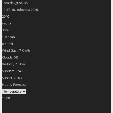
Tomislavgrad, BA
11:37,
10. kolovoza 2026.
29
°C
vedro
30 %
1017 mb
8 Km/h
Wind Gust:
7 Km/h
Clouds:
0%
Visibility:
10 km
Sunrise:
05:49
Sunset:
20:03
Hourly Forecast
14:00