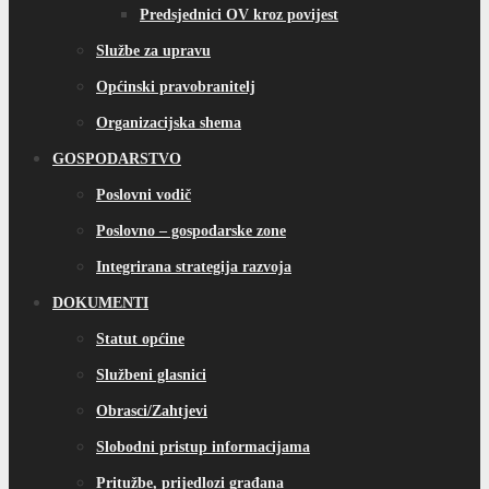
Predsjednici OV kroz povijest
Službe za upravu
Općinski pravobranitelj
Organizacijska shema
GOSPODARSTVO
Poslovni vodič
Poslovno – gospodarske zone
Integrirana strategija razvoja
DOKUMENTI
Statut općine
Službeni glasnici
Obrasci/Zahtjevi
Slobodni pristup informacijama
Pritužbe, prijedlozi građana