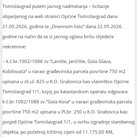
Tomislavgrad putem javnog nadmetanja – licitacije
objavljenog na web stranici Općine Tomislavgrad dana
21.05.2026. godine te „Dnevnom listu“ dana 22.05.2026.
godine na način da se iz javnog oglasa brišu slijedeće
nekretnine:
– k.č.br.1002/1088 zv.“Lanište, Jaričište, Gola Glava,
Kobilovača” u naravi građevinska parcela površine 750 m2
upisana u zk.ul. 825 u K.O. Grabovica kao vlasništvo Općine
Tomislavgrad 1/1, kojoj po katastarskom operatu odgovara
k.č.br.1002/1088 zv.”Gola Kosa“ u naravi građevinska parcela
površine 750 m2 upisana u PLbr. 250 u K.O. Grabovica kao
posjed Općine Tomislavgrad 1/1, u svrhu izgradnje stambenog
objekta, po početnoj tržišnoj cijeni od 11.175,00 KM,