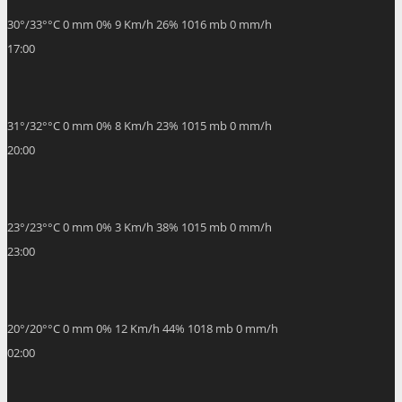
30
°
/
33
°
°C
0 mm
0%
9 Km/h
26%
1016 mb
0 mm/h
17:00
31
°
/
32
°
°C
0 mm
0%
8 Km/h
23%
1015 mb
0 mm/h
20:00
23
°
/
23
°
°C
0 mm
0%
3 Km/h
38%
1015 mb
0 mm/h
23:00
20
°
/
20
°
°C
0 mm
0%
12 Km/h
44%
1018 mb
0 mm/h
02:00