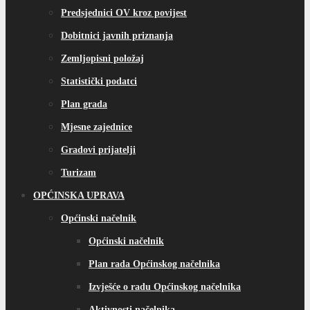
Predsjednici OV kroz povijest
Dobitnici javnih priznanja
Zemljopisni položaj
Statistički podatci
Plan grada
Mjesne zajednice
Gradovi prijatelji
Turizam
OPĆINSKA UPRAVA
Općinski načelnik
Općinski načelnik
Plan rada Općinskog načelnika
Izvješće o radu Općinskog načelnika
Aktivnosti načelnika