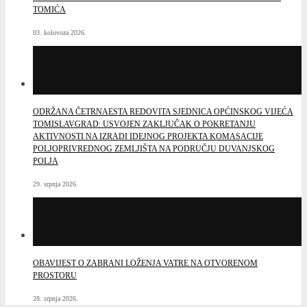
TOMIĆA
03. kolovoza 2026.
ODRŽANA ČETRNAESTA REDOVITA SJEDNICA OPĆINSKOG VIJEĆA
TOMISLAVGRAD: USVOJEN ZAKLJUČAK O POKRETANJU
AKTIVNOSTI NA IZRADI IDEJNOG PROJEKTA KOMASACIJE
POLJOPRIVREDNOG ZEMLJIŠTA NA PODRUČJU DUVANJSKOG
POLJA
29. srpnja 2026.
OBAVIJEST O ZABRANI LOŽENJA VATRE NA OTVORENOM
PROSTORU
28. srpnja 2026.