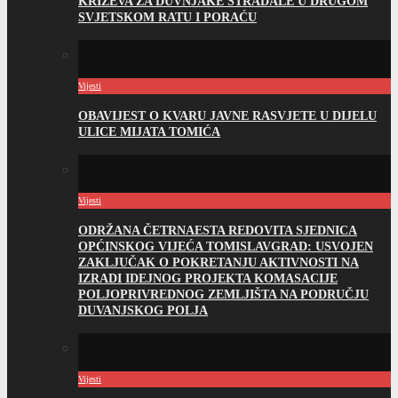
KRIŽEVA ZA DUVNJAKE STRADALE U DRUGOM
SVJETSKOM RATU I PORAĆU
Vijesti
OBAVIJEST O KVARU JAVNE RASVJETE U DIJELU
ULICE MIJATA TOMIĆA
Vijesti
ODRŽANA ČETRNAESTA REDOVITA SJEDNICA
OPĆINSKOG VIJEĆA TOMISLAVGRAD: USVOJEN
ZAKLJUČAK O POKRETANJU AKTIVNOSTI NA
IZRADI IDEJNOG PROJEKTA KOMASACIJE
POLJOPRIVREDNOG ZEMLJIŠTA NA PODRUČJU
DUVANJSKOG POLJA
Vijesti