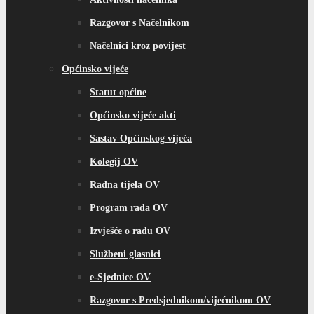
Razgovor s Načelnikom
Načelnici kroz povijest
Općinsko vijeće
Statut općine
Općinsko vijeće akti
Sastav Općinskog vijeća
Kolegij OV
Radna tijela OV
Program rada OV
Izvješće o radu OV
Službeni glasnici
e-Sjednice OV
Razgovor s Predsjednikom/vijećnikom OV