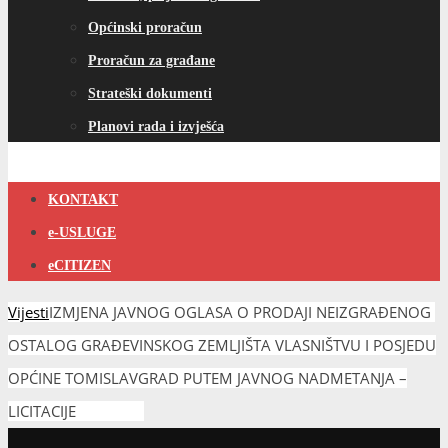
Općinski proračun
Proračun za građane
Strateški dokumenti
Planovi rada i izvješća
KONTAKT
e-USLUGE
eCITIZEN
Vijesti
IZMJENA JAVNOG OGLASA O PRODAJI NEIZGRAĐENOG
OSTALOG GRAĐEVINSKOG ZEMLJIŠTA VLASNIŠTVU I POSJEDU
OPĆINE TOMISLAVGRAD PUTEM JAVNOG NADMETANJA –
LICITACIJE