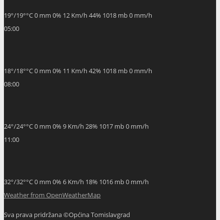
19
°
/
19
°
°C
0 mm
0%
12 Km/h
44%
1018 mb
0 mm/h
05:00
18
°
/
18
°
°C
0 mm
0%
11 Km/h
42%
1018 mb
0 mm/h
08:00
24
°
/
24
°
°C
0 mm
0%
9 Km/h
28%
1017 mb
0 mm/h
11:00
32
°
/
32
°
°C
0 mm
0%
6 Km/h
18%
1016 mb
0 mm/h
Weather from OpenWeatherMap
Sva prava pridržana ©Općina Tomislavgrad