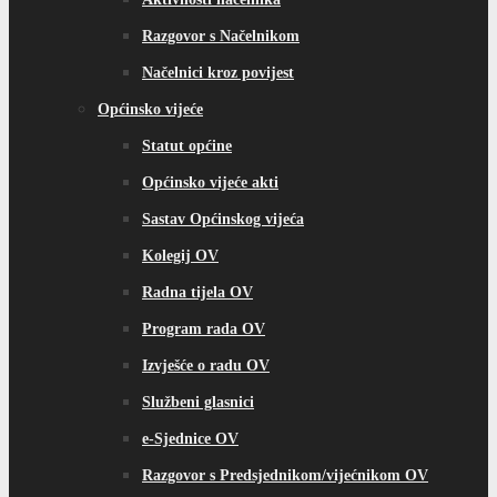
Razgovor s Načelnikom
Načelnici kroz povijest
Općinsko vijeće
Statut općine
Općinsko vijeće akti
Sastav Općinskog vijeća
Kolegij OV
Radna tijela OV
Program rada OV
Izvješće o radu OV
Službeni glasnici
e-Sjednice OV
Razgovor s Predsjednikom/vijećnikom OV