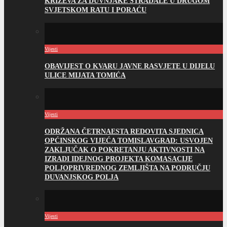
KRIŽEVA ZA DUVNJAKE STRADALE U DRUGOM
SVJETSKOM RATU I PORAĆU
Vijesti
OBAVIJEST O KVARU JAVNE RASVJETE U DIJELU
ULICE MIJATA TOMIĆA
Vijesti
ODRŽANA ČETRNAESTA REDOVITA SJEDNICA
OPĆINSKOG VIJEĆA TOMISLAVGRAD: USVOJEN
ZAKLJUČAK O POKRETANJU AKTIVNOSTI NA
IZRADI IDEJNOG PROJEKTA KOMASACIJE
POLJOPRIVREDNOG ZEMLJIŠTA NA PODRUČJU
DUVANJSKOG POLJA
Vijesti