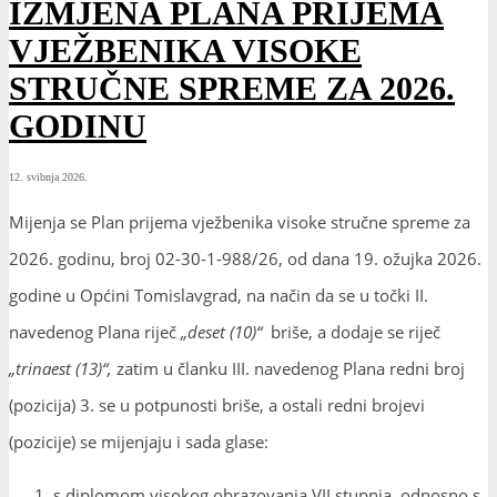
IZMJENA PLANA PRIJEMA
VJEŽBENIKA VISOKE
STRUČNE SPREME ZA 2026.
GODINU
12. svibnja 2026.
Mijenja se Plan prijema vježbenika visoke stručne spreme za
2026. godinu, broj 02-30-1-988/26, od dana 19. ožujka 2026.
godine u Općini Tomislavgrad, na način da se u točki II.
navedenog Plana riječ
„deset (10)“
briše, a dodaje se riječ
„trinaest (13)“,
zatim u članku III. navedenog Plana redni broj
(pozicija) 3. se u potpunosti briše, a ostali redni brojevi
(pozicije) se mijenjaju i sada glase:
s diplomom visokog obrazovanja VII stupnja, odnosno s