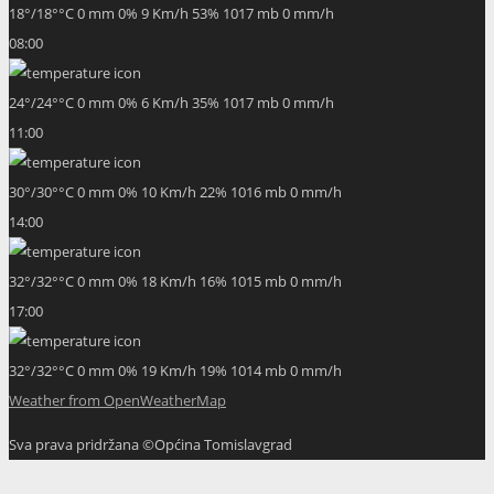
18
°
/
18
°
°C
0 mm
0%
9 Km/h
53%
1017 mb
0 mm/h
08:00
24
°
/
24
°
°C
0 mm
0%
6 Km/h
35%
1017 mb
0 mm/h
11:00
30
°
/
30
°
°C
0 mm
0%
10 Km/h
22%
1016 mb
0 mm/h
14:00
32
°
/
32
°
°C
0 mm
0%
18 Km/h
16%
1015 mb
0 mm/h
17:00
32
°
/
32
°
°C
0 mm
0%
19 Km/h
19%
1014 mb
0 mm/h
Weather from OpenWeatherMap
Sva prava pridržana ©Općina Tomislavgrad