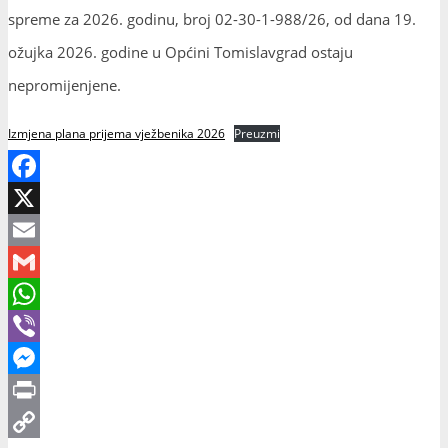
spreme za 2026. godinu, broj 02-30-1-988/26, od dana 19.
ožujka 2026. godine u Općini Tomislavgrad ostaju
nepromijenjene.
Izmjena plana prijema vježbenika 2026
Preuzmi
Facebook
X
Email
Gmail
WhatsApp
Viber
Messenger
Print