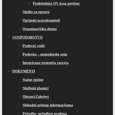
Predsjednici OV kroz povijest
Službe za upravu
Općinski pravobranitelj
Organizacijska shema
GOSPODARSTVO
Poslovni vodič
Poslovno – gospodarske zone
Integrirana strategija razvoja
DOKUMENTI
Statut općine
Službeni glasnici
Obrasci/Zahtjevi
Slobodni pristup informacijama
Pritužbe, prijedlozi građana