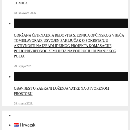
TOMIĆA
03. kolovoza 2026.
ODRŽANA ČETRNAESTA REDOVITA SJEDNICA OPĆINSKOG VIJEĆA
TOMISLAVGRAD: USVOJEN ZAKLJUČAK O POKRETANJU
AKTIVNOSTI NA IZRADI IDEJNOG PROJEKTA KOMASACIJE
POLJOPRIVREDNOG ZEMLJIŠTA NA PODRUČJU DUVANJSKOG
POLJA
29. srpnja 2026.
OBAVIJEST O ZABRANI LOŽENJA VATRE NA OTVORENOM
PROSTORU
28. srpnja 2026.
Hrvatski