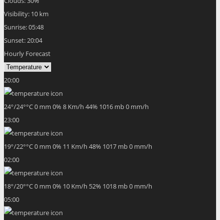
Clouds:
30%
Visibility:
10 km
Sunrise:
05:48
Sunset:
20:04
Hourly Forecast
20:00
24
°
/
24
°
°C
0 mm
0%
8 Km/h
44%
1016 mb
0 mm/h
23:00
19
°
/
22
°
°C
0 mm
0%
11 Km/h
48%
1017 mb
0 mm/h
02:00
18
°
/
20
°
°C
0 mm
0%
10 Km/h
52%
1018 mb
0 mm/h
05:00