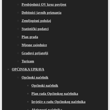
Predsjednici OV kroz povijest
Dobitnici javnih priznanja
Zemljopisni položaj
Statistički podatci
Plan grada
Mjesne zajednice
Gradovi prijatelji
Turizam
OPĆINSKA UPRAVA
Općinski načelnik
Općinski načelnik
Plan rada Općinskog načelnika
Izvješće o radu Općinskog načelnika
Aktivnosti načelnika