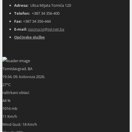
Adresa:
Ulica Mijata Tomića 120
Telefon:
+387 34 356-400
Fax:
+387 34 356-444
E-mail:
opcina.tg@tel.net.ba
Općinske službe
Tomislavgrad, BA
19:34,
09. kolovoza 2026.
27
°C
raštrkani oblaci
44 %
1016 mb
11 Km/h
Wind Gust:
18 Km/h