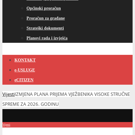
Općinski proračun
Proračun za građane
Strateški dokumenti
Planovi rada i izvješća
KONTAKT
e-USLUGE
eCITIZEN
Vijesti
IZMJENA PLANA PRIJEMA VJEŽBENIKA VISOKE STRUČNE
SPREME ZA 2026. GODINU
Vijesti