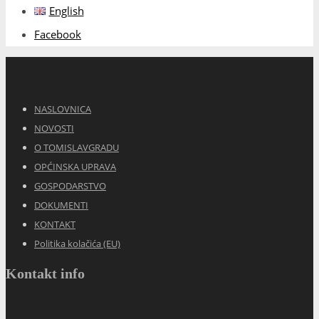
English
Facebook
NASLOVNICA
NOVOSTI
O TOMISLAVGRADU
OPĆINSKA UPRAVA
GOSPODARSTVO
DOKUMENTI
KONTAKT
Politika kolačića (EU)
Kontakt info