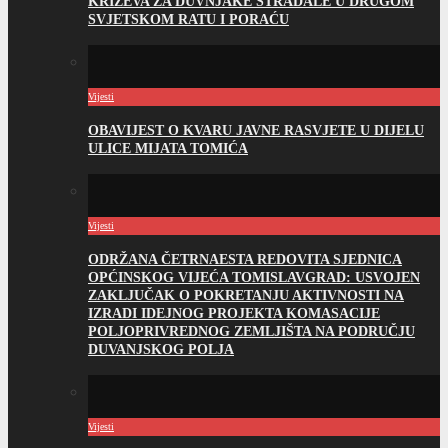
KRIŽEVA ZA DUVNJAKE STRADALE U DRUGOM
SVJETSKOM RATU I PORAĆU
Vijesti
OBAVIJEST O KVARU JAVNE RASVJETE U DIJELU
ULICE MIJATA TOMIĆA
Vijesti
ODRŽANA ČETRNAESTA REDOVITA SJEDNICA
OPĆINSKOG VIJEĆA TOMISLAVGRAD: USVOJEN
ZAKLJUČAK O POKRETANJU AKTIVNOSTI NA
IZRADI IDEJNOG PROJEKTA KOMASACIJE
POLJOPRIVREDNOG ZEMLJIŠTA NA PODRUČJU
DUVANJSKOG POLJA
Vijesti