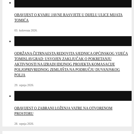
OBAVIJEST O KVARU JAVNE RASVJETE U DIJELU ULICE MIJATA
TOMIĆA
03. kolovoza 2026.
ODRŽANA ČETRNAESTA REDOVITA SJEDNICA OPĆINSKOG VIJEĆA
TOMISLAVGRAD: USVOJEN ZAKLJUČAK O POKRETANJU
AKTIVNOSTI NA IZRADI IDEJNOG PROJEKTA KOMASACIJE
POLJOPRIVREDNOG ZEMLJIŠTA NA PODRUČJU DUVANJSKOG
POLJA
29. srpnja 2026.
OBAVIJEST O ZABRANI LOŽENJA VATRE NA OTVORENOM
PROSTORU
28. srpnja 2026.