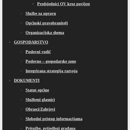
Predsjednici OV kroz povijest
Službe za upravu
Općinski pravobranitelj
Organizacijska shema
GOSPODARSTVO
Poslovni vodič
Poslovno – gospodarske zone
Integrirana strategija razvoja
DOKUMENTI
Statut općine
Službeni glasnici
Obrasci/Zahtjevi
Slobodni pristup informacijama
Pritužbe, prijedlozi građana