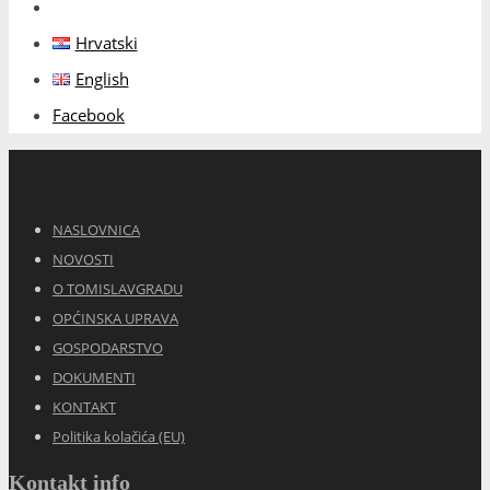
Hrvatski
English
Facebook
NASLOVNICA
NOVOSTI
O TOMISLAVGRADU
OPĆINSKA UPRAVA
GOSPODARSTVO
DOKUMENTI
KONTAKT
Politika kolačića (EU)
Kontakt info