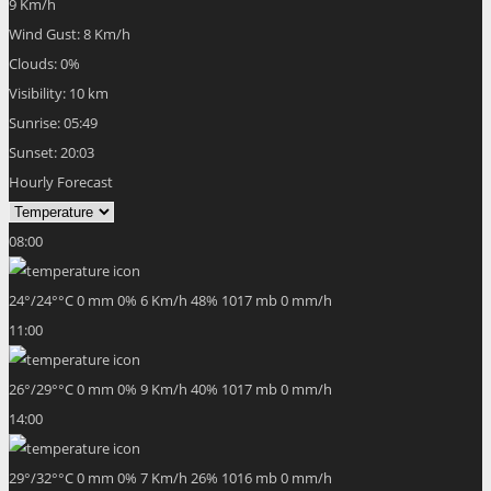
9 Km/h
Wind Gust:
8 Km/h
Clouds:
0%
Visibility:
10 km
Sunrise:
05:49
Sunset:
20:03
Hourly Forecast
08:00
24
°
/
24
°
°C
0 mm
0%
6 Km/h
48%
1017 mb
0 mm/h
11:00
26
°
/
29
°
°C
0 mm
0%
9 Km/h
40%
1017 mb
0 mm/h
14:00
29
°
/
32
°
°C
0 mm
0%
7 Km/h
26%
1016 mb
0 mm/h