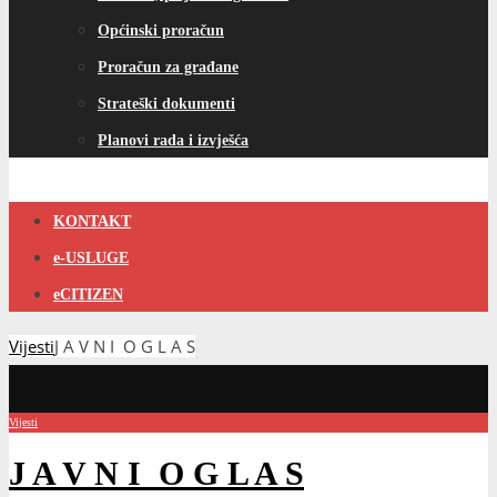
Općinski proračun
Proračun za građane
Strateški dokumenti
Planovi rada i izvješća
KONTAKT
e-USLUGE
eCITIZEN
Vijesti
J A V N I O G L A S
Vijesti
J A V N I O G L A S