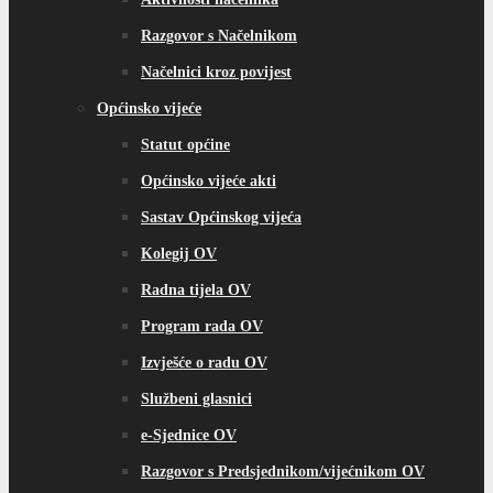
Razgovor s Načelnikom
Načelnici kroz povijest
Općinsko vijeće
Statut općine
Općinsko vijeće akti
Sastav Općinskog vijeća
Kolegij OV
Radna tijela OV
Program rada OV
Izvješće o radu OV
Službeni glasnici
e-Sjednice OV
Razgovor s Predsjednikom/vijećnikom OV