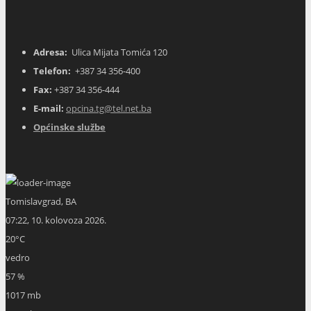
Adresa:
Ulica Mijata Tomića 120
Telefon:
+387 34 356-400
Fax:
+387 34 356-444
E-mail:
opcina.tg@tel.net.ba
Općinske službe
Tomislavgrad, BA
07:22,
10. kolovoza 2026.
20
°C
vedro
57 %
1017 mb