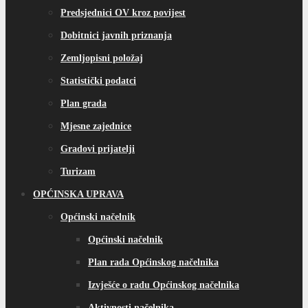
Predsjednici OV kroz povijest
Dobitnici javnih priznanja
Zemljopisni položaj
Statistički podatci
Plan grada
Mjesne zajednice
Gradovi prijatelji
Turizam
OPĆINSKA UPRAVA
Općinski načelnik
Općinski načelnik
Plan rada Općinskog načelnika
Izvješće o radu Općinskog načelnika
Aktivnosti načelnika