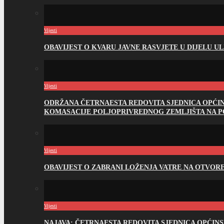
Vijesti
OBAVIJEST O KVARU JAVNE RASVJETE U DIJELU U
Vijesti
ODRŽANA ČETRNAESTA REDOVITA SJEDNICA OPĆI
KOMASACIJE POLJOPRIVREDNOG ZEMLJIŠTA NA 
Vijesti
OBAVIJEST O ZABRANI LOŽENJA VATRE NA OTVO
Vijesti
NAJAVA: ČETRNAESTA REDOVITA SJEDNICA OPĆIN