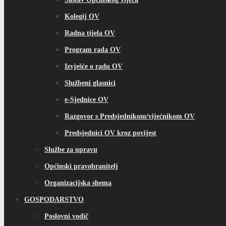
Kolegij OV
Radna tijela OV
Program rada OV
Izvješće o radu OV
Službeni glasnici
e-Sjednice OV
Razgovor s Predsjednikom/vijećnikom OV
Predsjednici OV kroz povijest
Službe za upravu
Općinski pravobranitelj
Organizacijska shema
GOSPODARSTVO
Poslovni vodič