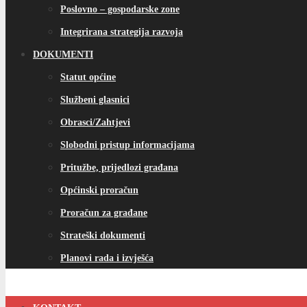
Poslovno – gospodarske zone
Integrirana strategija razvoja
DOKUMENTI
Statut općine
Službeni glasnici
Obrasci/Zahtjevi
Slobodni pristup informacijama
Pritužbe, prijedlozi građana
Općinski proračun
Proračun za građane
Strateški dokumenti
Planovi rada i izvješća