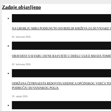
Zadnje objavljeno
NA GROBLJU MIRA PODIGNUTO 919 BIJELIH KRIŽEVA ZA DUVNJAK
03. kolovoza 2026.
OBAVIJEST O KVARU JAVNE RASVJETE U DIJELU ULICE MIJATA TOMI
03. kolovoza 2026.
ODRŽANA ČETRNAESTA REDOVITA SJEDNICA OPĆINSKOG VIJEĆA TO
PODRUČJU DUVANJSKOG POLJA
29. srpnja 2026.