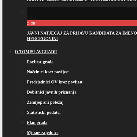
Vijesti
JAVNI NATJEČAJ ZA PRIJAVU KANDIDATA ZA IME
HERCEGOVINI
O TOMISLAVGRADU
Povijest grada
Načelnici kroz povijest
Predsjednici OV kroz povijest
Dobitnici javnih priznanja
Zemljopisni položaj
Statistički podatci
Plan grada
Mjesne zajednice