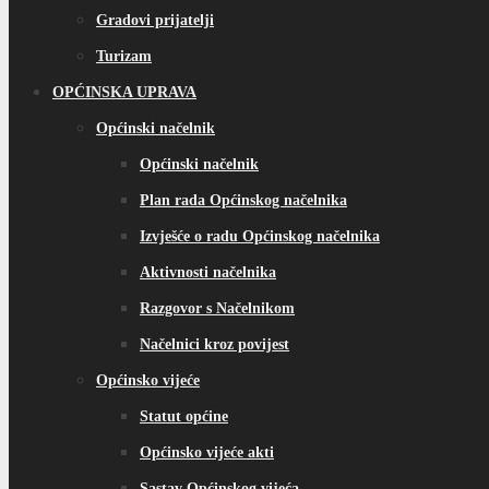
Gradovi prijatelji
Turizam
OPĆINSKA UPRAVA
Općinski načelnik
Općinski načelnik
Plan rada Općinskog načelnika
Izvješće o radu Općinskog načelnika
Aktivnosti načelnika
Razgovor s Načelnikom
Načelnici kroz povijest
Općinsko vijeće
Statut općine
Općinsko vijeće akti
Sastav Općinskog vijeća