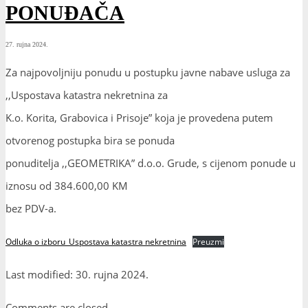
PONUĐAČA
27. rujna 2024.
Za najpovoljniju ponudu u postupku javne nabave usluga za
,,Uspostava katastra nekretnina za
K.o. Korita, Grabovica i Prisoje” koja je provedena putem
otvorenog postupka bira se ponuda
ponuditelja ,,GEOMETRIKA” d.o.o. Grude, s cijenom ponude u
iznosu od 384.600,00 KM
bez PDV-a.
Odluka o izboru_Uspostava katastra nekretnina
Preuzmi
Last modified: 30. rujna 2024.
Comments are closed.