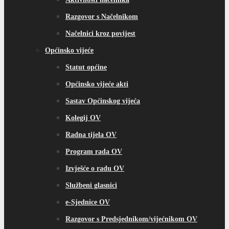
Razgovor s Načelnikom
Načelnici kroz povijest
Općinsko vijeće
Statut općine
Općinsko vijeće akti
Sastav Općinskog vijeća
Kolegij OV
Radna tijela OV
Program rada OV
Izvješće o radu OV
Službeni glasnici
e-Sjednice OV
Razgovor s Predsjednikom/vijećnikom OV