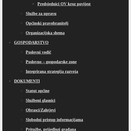
Predsjednici OV kroz povijest
Službe za upravu
Općinski pravobranitelj
Organizacijska shema
GOSPODARSTVO
Poslovni vodič
Poslovno – gospodarske zone
Integrirana strategija razvoja
DOKUMENTI
Statut općine
Službeni glasnici
Obrasci/Zahtjevi
Slobodni pristup informacijama
Pritužbe, prijedlozi građana