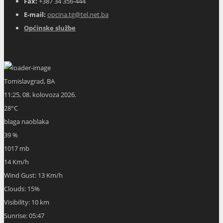
Fax:
+387 34 356-444
E-mail:
opcina.tg@tel.net.ba
Općinske službe
Tomislavgrad, BA
11:25,
08. kolovoza 2026.
28
°C
blaga naoblaka
39 %
1017 mb
14 Km/h
Wind Gust:
13 Km/h
Clouds:
15%
Visibility:
10 km
Sunrise:
05:47