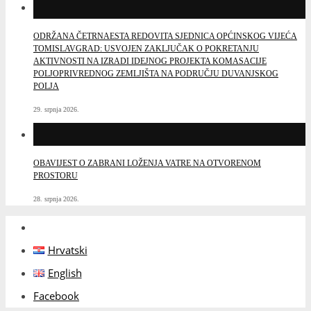
ODRŽANA ČETRNAESTA REDOVITA SJEDNICA OPĆINSKOG VIJEĆA
TOMISLAVGRAD: USVOJEN ZAKLJUČAK O POKRETANJU
AKTIVNOSTI NA IZRADI IDEJNOG PROJEKTA KOMASACIJE
POLJOPRIVREDNOG ZEMLJIŠTA NA PODRUČJU DUVANJSKOG
POLJA
29. srpnja 2026.
OBAVIJEST O ZABRANI LOŽENJA VATRE NA OTVORENOM
PROSTORU
28. srpnja 2026.
Hrvatski
English
Facebook