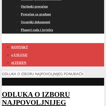
Općinski proračun
Proračun za građane
Strateški dokumenti
Planovi rada i izvješća
KONTAKT
e-USLUGE
eCITIZEN
ODLUKA O IZBORU NAJPOVOLJNIJEG PONUĐAČA
ODLUKA O IZBORU
NAJPOVOLJNIJEG