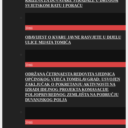
KRIŽEVA ZA DUVNJAKE STRADALE U DRUGOM
SVJETSKOM RATU I PORAĆU
Vijesti
OBAVIJEST O KVARU JAVNE RASVJETE U DIJELU
ULICE MIJATA TOMIĆA
Vijesti
ODRŽANA ČETRNAESTA REDOVITA SJEDNICA
OPĆINSKOG VIJEĆA TOMISLAVGRAD: USVOJEN
ZAKLJUČAK O POKRETANJU AKTIVNOSTI NA
IZRADI IDEJNOG PROJEKTA KOMASACIJE
POLJOPRIVREDNOG ZEMLJIŠTA NA PODRUČJU
DUVANJSKOG POLJA
Vijesti