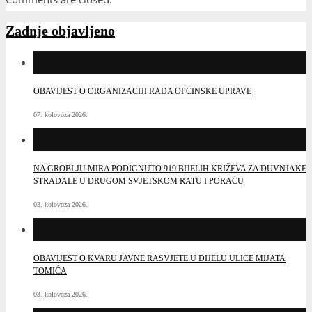
Zadnje objavljeno
OBAVIJEST O ORGANIZACIJI RADA OPĆINSKE UPRAVE
07. kolovoza 2026.
NA GROBLJU MIRA PODIGNUTO 919 BIJELIH KRIŽEVA ZA DUVNJAKE
STRADALE U DRUGOM SVJETSKOM RATU I PORAĆU
03. kolovoza 2026.
OBAVIJEST O KVARU JAVNE RASVJETE U DIJELU ULICE MIJATA
TOMIĆA
03. kolovoza 2026.