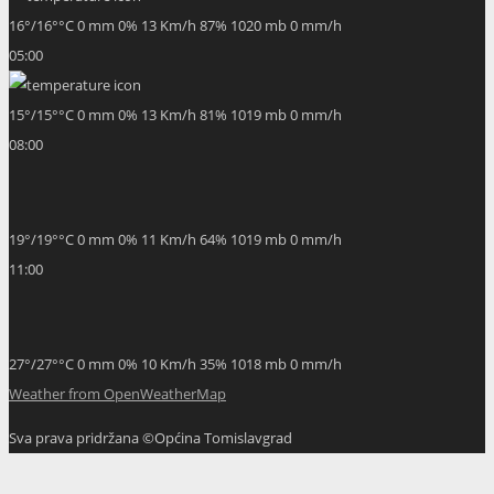
16
°
/
16
°
°C
0 mm
0%
13 Km/h
87%
1020 mb
0 mm/h
05:00
15
°
/
15
°
°C
0 mm
0%
13 Km/h
81%
1019 mb
0 mm/h
08:00
19
°
/
19
°
°C
0 mm
0%
11 Km/h
64%
1019 mb
0 mm/h
11:00
27
°
/
27
°
°C
0 mm
0%
10 Km/h
35%
1018 mb
0 mm/h
Weather from OpenWeatherMap
Sva prava pridržana ©Općina Tomislavgrad