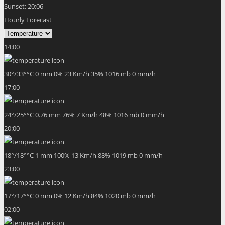
Sunset:
20:06
Hourly Forecast
14:00
30
°
/
33
°
°C
0 mm
0%
23 Km/h
35%
1016 mb
0 mm/h
17:00
24
°
/
25
°
°C
0.76 mm
76%
7 Km/h
48%
1016 mb
0 mm/h
20:00
18
°
/
18
°
°C
1 mm
100%
13 Km/h
88%
1019 mb
0 mm/h
23:00
17
°
/
17
°
°C
0 mm
0%
12 Km/h
84%
1020 mb
0 mm/h
02:00