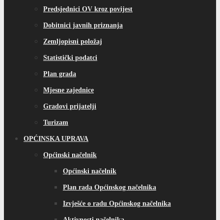
Predsjednici OV kroz povijest
Dobitnici javnih priznanja
Zemljopisni položaj
Statistički podatci
Plan grada
Mjesne zajednice
Gradovi prijatelji
Turizam
OPĆINSKA UPRAVA
Općinski načelnik
Općinski načelnik
Plan rada Općinskog načelnika
Izvješće o radu Općinskog načelnika
Aktivnosti načelnika