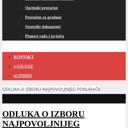
Općinski proračun
Proračun za građane
Strateški dokumenti
Planovi rada i izvješća
KONTAKT
e-USLUGE
eCITIZEN
ODLUKA O IZBORU NAJPOVOLJNIJEG PONUĐAČA
ODLUKA O IZBORU
NAJPOVOLJNIJEG