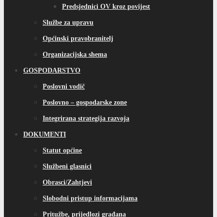
Predsjednici OV kroz povijest
Službe za upravu
Općinski pravobranitelj
Organizacijska shema
GOSPODARSTVO
Poslovni vodič
Poslovno – gospodarske zone
Integrirana strategija razvoja
DOKUMENTI
Statut općine
Službeni glasnici
Obrasci/Zahtjevi
Slobodni pristup informacijama
Pritužbe, prijedlozi građana