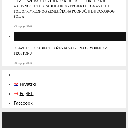
TOMISLAVGRAD: USVOJEN ZAKLJUČAK O POKRETANJU
AKTIVNOSTI NA IZRADI IDEJNOG PROJEKTA KOMASACIJE
POLJOPRIVREDNOG ZEMLJIŠTA NA PODRUČJU DUVANJSKOG
POLJA
29. srpnja 2026.
OBAVIJEST O ZABRANI LOŽENJA VATRE NA OTVORENOM
PROSTORU
28. srpnja 2026.
Hrvatski
English
Facebook