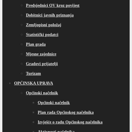
Predsjednici OV kroz povijest
Dobitnici javnih priznanja
Zemljopisni položaj
Statistički podatci
Plan grada
Mjesne zajednice
Gradovi prijatelji
Turizam
OPĆINSKA UPRAVA
Općinski načelnik
Općinski načelnik
Plan rada Općinskog načelnika
Izvješće o radu Općinskog načelnika
Aktivnosti načelnika