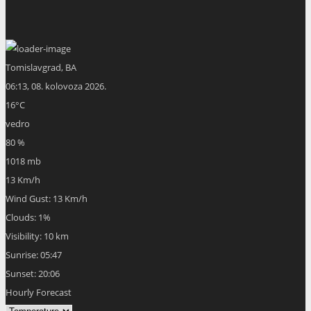
Tomislavgrad, BA
06:13,
08. kolovoza 2026.
16
°C
vedro
80 %
1018 mb
13 Km/h
Wind Gust:
13 Km/h
Clouds:
1%
Visibility:
10 km
Sunrise:
05:47
Sunset:
20:06
Hourly Forecast