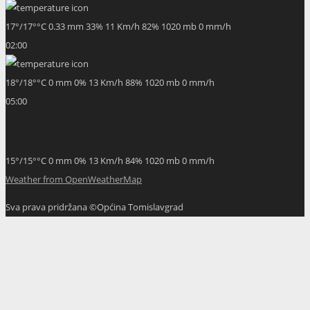
17
°
/
17
°
°C
0.33 mm
33%
11 Km/h
82%
1020 mb
0 mm/h
02:00
18
°
/
18
°
°C
0 mm
0%
13 Km/h
88%
1020 mb
0 mm/h
05:00
15
°
/
15
°
°C
0 mm
0%
13 Km/h
84%
1020 mb
0 mm/h
Weather from OpenWeatherMap
Sva prava pridržana ©Općina Tomislavgrad