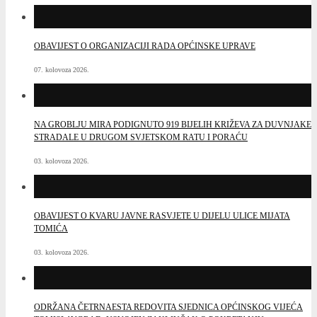
OBAVIJEST O ORGANIZACIJI RADA OPĆINSKE UPRAVE
07. kolovoza 2026.
NA GROBLJU MIRA PODIGNUTO 919 BIJELIH KRIŽEVA ZA DUVNJAKE
STRADALE U DRUGOM SVJETSKOM RATU I PORAĆU
03. kolovoza 2026.
OBAVIJEST O KVARU JAVNE RASVJETE U DIJELU ULICE MIJATA
TOMIĆA
03. kolovoza 2026.
ODRŽANA ČETRNAESTA REDOVITA SJEDNICA OPĆINSKOG VIJEĆA