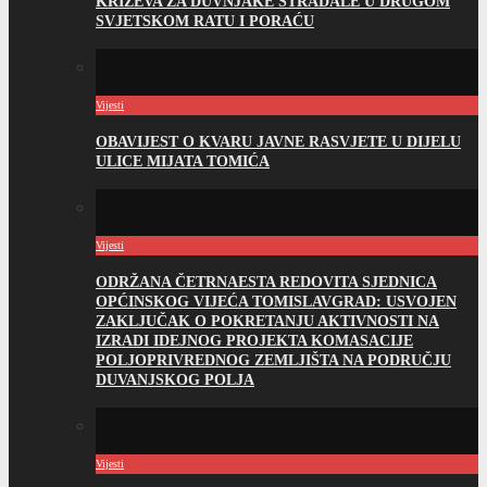
KRIŽEVA ZA DUVNJAKE STRADALE U DRUGOM
SVJETSKOM RATU I PORAĆU
Vijesti
OBAVIJEST O KVARU JAVNE RASVJETE U DIJELU
ULICE MIJATA TOMIĆA
Vijesti
ODRŽANA ČETRNAESTA REDOVITA SJEDNICA
OPĆINSKOG VIJEĆA TOMISLAVGRAD: USVOJEN
ZAKLJUČAK O POKRETANJU AKTIVNOSTI NA
IZRADI IDEJNOG PROJEKTA KOMASACIJE
POLJOPRIVREDNOG ZEMLJIŠTA NA PODRUČJU
DUVANJSKOG POLJA
Vijesti