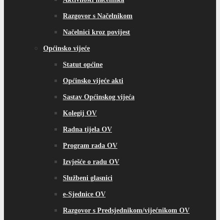
Razgovor s Načelnikom
Načelnici kroz povijest
Općinsko vijeće
Statut općine
Općinsko vijeće akti
Sastav Općinskog vijeća
Kolegij OV
Radna tijela OV
Program rada OV
Izvješće o radu OV
Službeni glasnici
e-Sjednice OV
Razgovor s Predsjednikom/vijećnikom OV