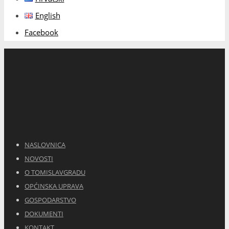
OPĆINSKA UPRAVA
GOSPODARSTVO
DOKUMENTI
KONTAKT
Politika kolačića (EU)
Kontakt info
Adresa:
Ulica Mijata Tomića 120
Telefon:
+387 34 356-400
Fax:
+387 34 356-444
E-mail:
opcina.tg@tel.net.ba
Općinske službe