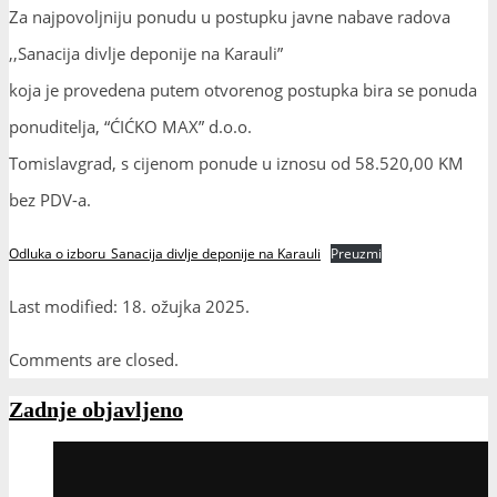
Zadnje objavljeno
NA GROBLJU MIRA PODIGNUTO 919 BIJELIH KRIŽEVA ZA DUVNJAKE
STRADALE U DRUGOM SVJETSKOM RATU I PORAĆU
03. kolovoza 2026.
OBAVIJEST O KVARU JAVNE RASVJETE U DIJELU ULICE MIJATA
TOMIĆA
03. kolovoza 2026.