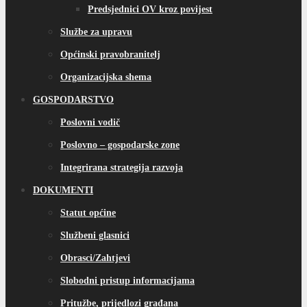
Predsjednici OV kroz povijest
Službe za upravu
Općinski pravobranitelj
Organizacijska shema
GOSPODARSTVO
Poslovni vodič
Poslovno – gospodarske zone
Integrirana strategija razvoja
DOKUMENTI
Statut općine
Službeni glasnici
Obrasci/Zahtjevi
Slobodni pristup informacijama
Pritužbe, prijedlozi građana