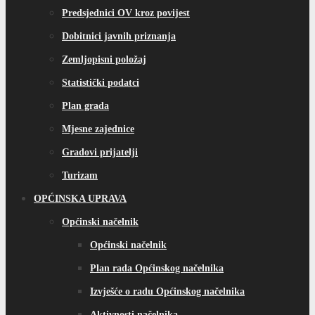
Predsjednici OV kroz povijest
Dobitnici javnih priznanja
Zemljopisni položaj
Statistički podatci
Plan grada
Mjesne zajednice
Gradovi prijatelji
Turizam
OPĆINSKA UPRAVA
Općinski načelnik
Općinski načelnik
Plan rada Općinskog načelnika
Izvješće o radu Općinskog načelnika
Aktivnosti načelnika