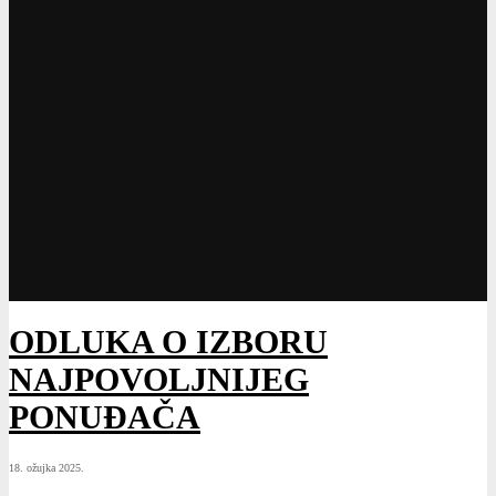
PONUĐAČA
18. ožujka 2025.
Za najpovoljniju ponudu u postupku javne nabave radova
,,Sanacija divlje deponije na Karauli”
koja je provedena putem otvorenog postupka bira se ponuda
ponuditelja, “ĆIĆKO MAX” d.o.o.
Tomislavgrad, s cijenom ponude u iznosu od 58.520,00 KM
bez PDV-a.
Odluka o izboru_Sanacija divlje deponije na Karauli
Preuzmi
Last modified: 18. ožujka 2025.
Comments are closed.