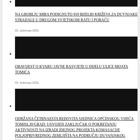
ODRŽANA ČETRNAESTA REDOVITA SJEDNICA OPĆINSKOG VIJEĆA
TOMISLAVGRAD: USVOJEN ZAKLJUČAK O POKRETANJU
AKTIVNOSTI NA IZRADI IDEJNOG PROJEKTA KOMASACIJE
POLJOPRIVREDNOG ZEMLJIŠTA NA PODRUČJU DUVANJSKOG
POLJA
29. srpnja 2026.
OBAVIJEST O ZABRANI LOŽENJA VATRE NA OTVORENOM
PROSTORU
28. srpnja 2026.
NAJAVA: ČETRNAESTA REDOVITA SJEDNICA OPĆINSKOG VIJEĆA
TOMISLAVGRAD