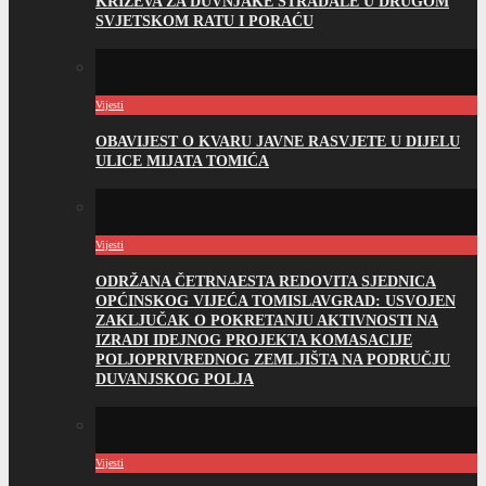
KRIŽEVA ZA DUVNJAKE STRADALE U DRUGOM
SVJETSKOM RATU I PORAĆU
Vijesti
OBAVIJEST O KVARU JAVNE RASVJETE U DIJELU
ULICE MIJATA TOMIĆA
Vijesti
ODRŽANA ČETRNAESTA REDOVITA SJEDNICA
OPĆINSKOG VIJEĆA TOMISLAVGRAD: USVOJEN
ZAKLJUČAK O POKRETANJU AKTIVNOSTI NA
IZRADI IDEJNOG PROJEKTA KOMASACIJE
POLJOPRIVREDNOG ZEMLJIŠTA NA PODRUČJU
DUVANJSKOG POLJA
Vijesti