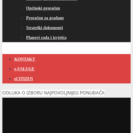
Općinski proračun
Proračun za građane
Strateški dokumenti
Planovi rada i izvješća
KONTAKT
e-USLUGE
eCITIZEN
ODLUKA O IZBORU NAJPOVOLJNIJEG PONUĐAČA
ODLUKA O IZBORU
NAJPOVOLJNIJEG