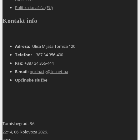
Tomislavgrad, BA
22:14,
06. kolovoza 2026.
23
°C
blaga naoblaka
51 %
1015 mb
6 Km/h
Wind Gust:
5 Km/h
Clouds:
17%
Visibility:
10 km
Sunrise:
05:45
Sunset:
20:08
Hourly Forecast
23:00