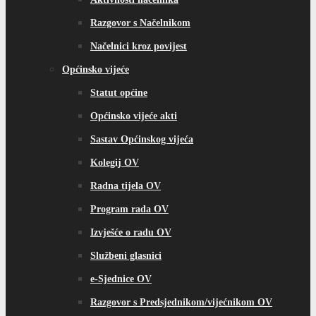
Razgovor s Načelnikom
Načelnici kroz povijest
Općinsko vijeće
Statut općine
Općinsko vijeće akti
Sastav Općinskog vijeća
Kolegij OV
Radna tijela OV
Program rada OV
Izvješće o radu OV
Službeni glasnici
e-Sjednice OV
Razgovor s Predsjednikom/vijećnikom OV