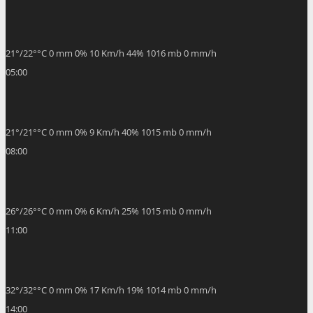
32
°
/
32
°
°C
0 mm
0%
17 Km/h
19%
1014 mb
0 mm/h
14:00
29
°
/
29
°
°C
0 mm
0%
12 Km/h
22%
1014 mb
0 mm/h
17:00
28
°
/
28
°
°C
0 mm
0%
17 Km/h
36%
1015 mb
0 mm/h
20:00
25
°
/
25
°
°C
0.02 mm
2%
11 Km/h
46%
1015 mb
0 mm/h
Weather from OpenWeatherMap