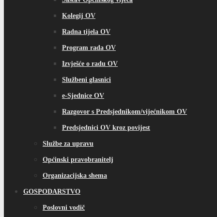
Kolegij OV
Radna tijela OV
Program rada OV
Izvješće o radu OV
Službeni glasnici
e-Sjednice OV
Razgovor s Predsjednikom/vijećnikom OV
Predsjednici OV kroz povijest
Službe za upravu
Općinski pravobranitelj
Organizacijska shema
GOSPODARSTVO
Poslovni vodič