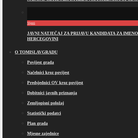
Vijesti
JAVNI NATJEČAJ ZA PRIJAVU KANDIDATA ZA IME
HERCEGOVINI
O TOMISLAVGRADU
Povijest grada
Načelnici kroz povijest
Predsjednici OV kroz povijest
Dobitnici javnih priznanja
Zemljopisni položaj
Statistički podatci
Plan grada
Mjesne zajednice