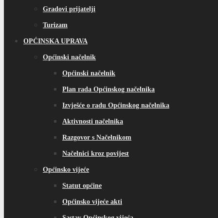
Gradovi prijatelji
Turizam
OPĆINSKA UPRAVA
Općinski načelnik
Općinski načelnik
Plan rada Općinskog načelnika
Izvješće o radu Općinskog načelnika
Aktivnosti načelnika
Razgovor s Načelnikom
Načelnici kroz povijest
Općinsko vijeće
Statut općine
Općinsko vijeće akti
Sastav Općinskog vijeća