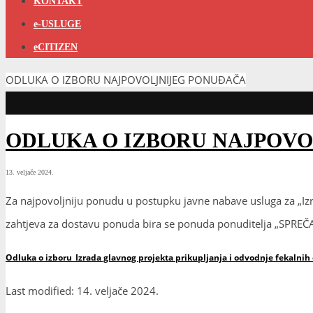
KONTAKT
e-USLUGE
eCITIZEN
ODLUKA O IZBORU NAJPOVOLJNIJEG PONUĐAČA
ODLUKA O IZBORU NAJPOV
13. veljače 2024.
Za najpovoljniju ponudu u postupku javne nabave usluga za „Iz
zahtjeva za dostavu ponuda bira se ponuda ponuditelja „SPREČA
Odluka o izboru_Izrada glavnog projekta prikupljanja i odvodnje fekalnih
Last modified: 14. veljače 2024.