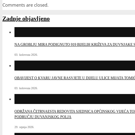
Comments are closed.
Zadnje objavljeno
NA GROBLJU MIRA PODIGNUTO 919 BIJELIH KRIŽEVA ZA DUVNJAK
03. kolovoza 2026.
OBAVIJEST O KVARU JAVNE RASVJETE U DIJELU ULICE MIJATA TOMI
03. kolovoza 2026.
ODRŽANA ČETRNAESTA REDOVITA SJEDNICA OPĆINSKOG VIJEĆA TO
PODRUČJU DUVANJSKOG POLJA
29. srpnja 2026.