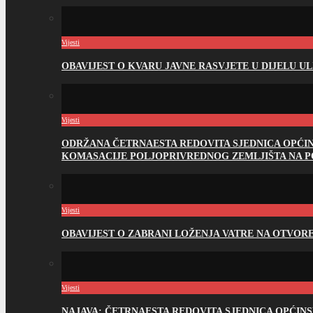
Vijesti
OBAVIJEST O KVARU JAVNE RASVJETE U DIJELU U
Vijesti
ODRŽANA ČETRNAESTA REDOVITA SJEDNICA OPĆI
KOMASACIJE POLJOPRIVREDNOG ZEMLJIŠTA NA 
Vijesti
OBAVIJEST O ZABRANI LOŽENJA VATRE NA OTVO
Vijesti
NAJAVA: ČETRNAESTA REDOVITA SJEDNICA OPĆIN