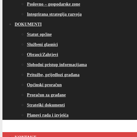
Poslovno – gospodarske zone
Integrirana strategija razvoja
DOKUMENTI
Statut općine
Službeni glasnici
Obrasci/Zahtjevi
Slobodni pristup informacijama
Pritužbe, prijedlozi građana
Općinski proračun
Proračun za građane
Strateški dokumenti
Planovi rada i izvješća