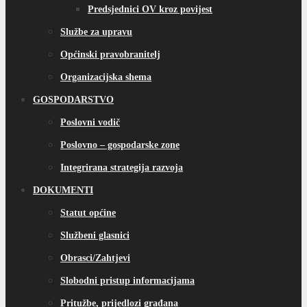
Predsjednici OV kroz povijest
Službe za upravu
Općinski pravobranitelj
Organizacijska shema
GOSPODARSTVO
Poslovni vodič
Poslovno – gospodarske zone
Integrirana strategija razvoja
DOKUMENTI
Statut općine
Službeni glasnici
Obrasci/Zahtjevi
Slobodni pristup informacijama
Pritužbe, prijedlozi građana