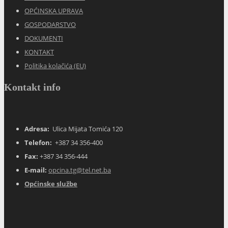
OPĆINSKA UPRAVA
GOSPODARSTVO
DOKUMENTI
KONTAKT
Politika kolačića (EU)
Kontakt info
Adresa:
Ulica Mijata Tomića 120
Telefon:
+387 34 356-400
Fax:
+387 34 356-444
E-mail:
opcina.tg@tel.net.ba
Općinske službe