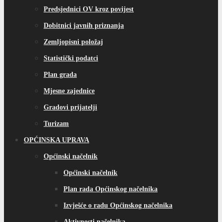
Predsjednici OV kroz povijest
Dobitnici javnih priznanja
Zemljopisni položaj
Statistički podatci
Plan grada
Mjesne zajednice
Gradovi prijatelji
Turizam
OPĆINSKA UPRAVA
Općinski načelnik
Općinski načelnik
Plan rada Općinskog načelnika
Izvješće o radu Općinskog načelnika
Aktivnosti načelnika