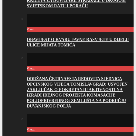
KRIŽEVA ZA DUVNJAKE STRADALE U DRUGOM
SVJETSKOM RATU I PORAĆU
Vijesti
OBAVIJEST O KVARU JAVNE RASVJETE U DIJELU
ULICE MIJATA TOMIĆA
Vijesti
ODRŽANA ČETRNAESTA REDOVITA SJEDNICA
OPĆINSKOG VIJEĆA TOMISLAVGRAD: USVOJEN
ZAKLJUČAK O POKRETANJU AKTIVNOSTI NA
IZRADI IDEJNOG PROJEKTA KOMASACIJE
POLJOPRIVREDNOG ZEMLJIŠTA NA PODRUČJU
DUVANJSKOG POLJA
Vijesti