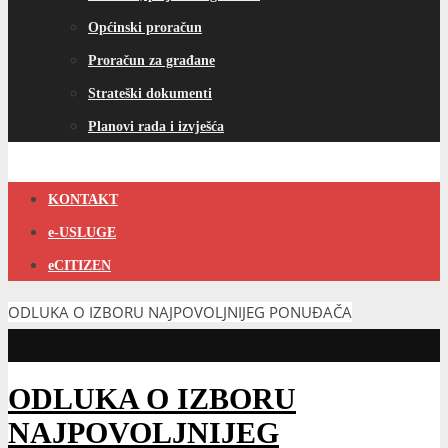
Općinski proračun
Proračun za građane
Strateški dokumenti
Planovi rada i izvješća
KONTAKT
e-USLUGE
eCITIZEN
ODLUKA O IZBORU NAJPOVOLJNIJEG PONUĐAČA
ODLUKA O IZBORU
NAJPOVOLJNIJEG