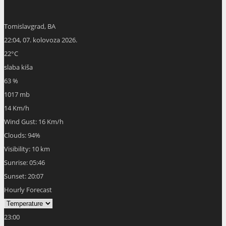
Tomislavgrad, BA
22:04,
07. kolovoza 2026.
22
°C
slaba kiša
63 %
1017 mb
14 Km/h
Wind Gust:
16 Km/h
Clouds:
94%
Visibility:
10 km
Sunrise:
05:46
Sunset:
20:07
Hourly Forecast
23:00