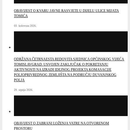
OBAVIJEST O KVARU JAVNE RASVJETE U DIJELU ULICE MIJATA
TOMIĆA
03. kolovoza 2026.
ODRŽANA ČETRNAESTA REDOVITA SJEDNICA OPĆINSKOG VIJEĆA
TOMISLAVGRAD: USVOJEN ZAKLJUČAK O POKRETANJU
AKTIVNOSTI NA IZRADI IDEJNOG PROJEKTA KOMASACIJE
POLJOPRIVREDNOG ZEMLJIŠTA NA PODRUČJU DUVANJSKOG
POLJA
29. srpnja 2026.
OBAVIJEST O ZABRANI LOŽENJA VATRE NA OTVORENOM
PROSTORU