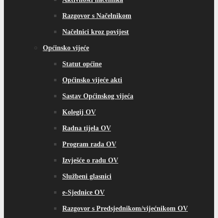
Razgovor s Načelnikom
Načelnici kroz povijest
Općinsko vijeće
Statut općine
Općinsko vijeće akti
Sastav Općinskog vijeća
Kolegij OV
Radna tijela OV
Program rada OV
Izvješće o radu OV
Službeni glasnici
e-Sjednice OV
Razgovor s Predsjednikom/vijećnikom OV