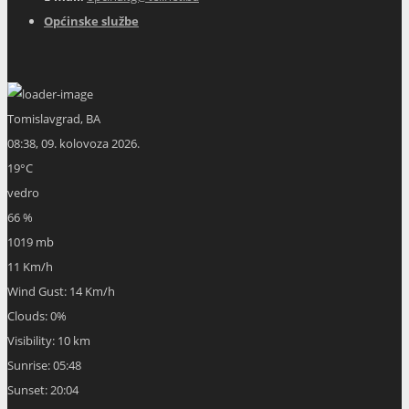
Općinske službe
Tomislavgrad, BA
08:38,
09. kolovoza 2026.
19
°C
vedro
66 %
1019 mb
11 Km/h
Wind Gust:
14 Km/h
Clouds:
0%
Visibility:
10 km
Sunrise:
05:48
Sunset:
20:04