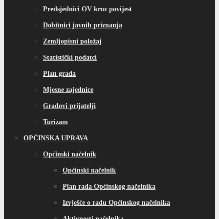
Predsjednici OV kroz povijest
Dobitnici javnih priznanja
Zemljopisni položaj
Statistički podatci
Plan grada
Mjesne zajednice
Gradovi prijatelji
Turizam
OPĆINSKA UPRAVA
Općinski načelnik
Općinski načelnik
Plan rada Općinskog načelnika
Izvješće o radu Općinskog načelnika
Aktivnosti načelnika