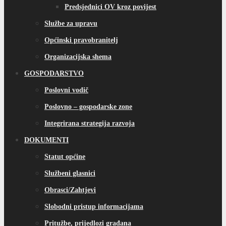
Predsjednici OV kroz povijest
Službe za upravu
Općinski pravobranitelj
Organizacijska shema
GOSPODARSTVO
Poslovni vodič
Poslovno – gospodarske zone
Integrirana strategija razvoja
DOKUMENTI
Statut općine
Službeni glasnici
Obrasci/Zahtjevi
Slobodni pristup informacijama
Pritužbe, prijedlozi građana