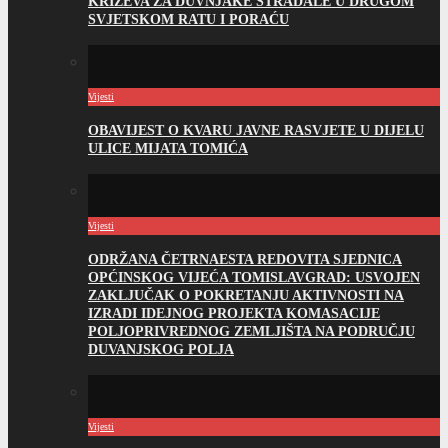
KRIŽEVA ZA DUVNJAKE STRADALE U DRUGOM
SVJETSKOM RATU I PORAĆU
Vijesti
OBAVIJEST O KVARU JAVNE RASVJETE U DIJELU
ULICE MIJATA TOMIĆA
Vijesti
ODRŽANA ČETRNAESTA REDOVITA SJEDNICA
OPĆINSKOG VIJEĆA TOMISLAVGRAD: USVOJEN
ZAKLJUČAK O POKRETANJU AKTIVNOSTI NA
IZRADI IDEJNOG PROJEKTA KOMASACIJE
POLJOPRIVREDNOG ZEMLJIŠTA NA PODRUČJU
DUVANJSKOG POLJA
Vijesti