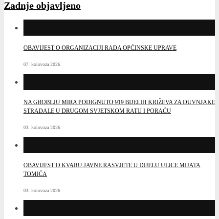
Zadnje objavljeno
OBAVIJEST O ORGANIZACIJI RADA OPĆINSKE UPRAVE
07. kolovoza 2026.
NA GROBLJU MIRA PODIGNUTO 919 BIJELIH KRIŽEVA ZA DUVNJAKE
STRADALE U DRUGOM SVJETSKOM RATU I PORAĆU
03. kolovoza 2026.
OBAVIJEST O KVARU JAVNE RASVJETE U DIJELU ULICE MIJATA
TOMIĆA
03. kolovoza 2026.