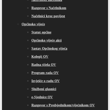
Razgovor s Načelnikom
Načelnici kroz povijest
Općinsko vijeće
Statut općine
Općinsko vijeće akti
Sastav Općinskog vijeća
Kolegij OV
Radna tijela OV
Program rada OV
Izvješće o radu OV
Službeni glasnici
e-Sjednice OV
Razgovor s Predsjednikom/vijećnikom OV