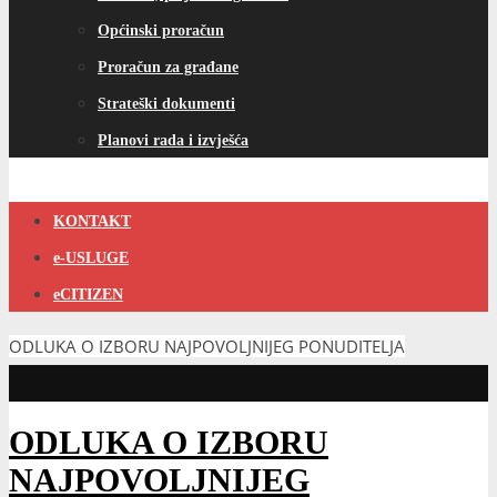
Općinski proračun
Proračun za građane
Strateški dokumenti
Planovi rada i izvješća
KONTAKT
e-USLUGE
eCITIZEN
ODLUKA O IZBORU NAJPOVOLJNIJEG PONUDITELJA
ODLUKA O IZBORU
NAJPOVOLJNIJEG