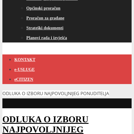
Općinski proračun
Proračun za građane
Strateški dokumenti
Planovi rada i izvješća
KONTAKT
e-USLUGE
eCITIZEN
ODLUKA O IZBORU NAJPOVOLJNIJEG PONUDITELJA
ODLUKA O IZBORU
NAJPOVOLJNIJEG