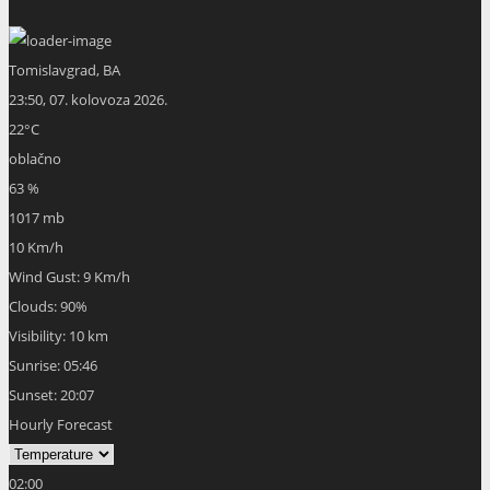
Tomislavgrad, BA
23:50,
07. kolovoza 2026.
22
°C
oblačno
63 %
1017 mb
10 Km/h
Wind Gust:
9 Km/h
Clouds:
90%
Visibility:
10 km
Sunrise:
05:46
Sunset:
20:07
Hourly Forecast
02:00