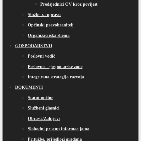
Predsjednici OV kroz povijest
Službe za upravu
Općinski pravobranitelj
Organizacijska shema
GOSPODARSTVO
Poslovni vodič
Poslovno – gospodarske zone
Integrirana strategija razvoja
DOKUMENTI
Statut općine
Službeni glasnici
Obrasci/Zahtjevi
Slobodni pristup informacijama
Pritužbe, prijedlozi građana