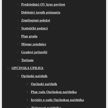
Predsjednici OV kroz povijest
Dobitnici javnih priznanja
Zemljopisni položaj
Statistički podatci
Plan grada
Mjesne zajednice
Gradovi prijatelji
Turizam
OPĆINSKA UPRAVA
Općinski načelnik
Općinski načelnik
Plan rada Općinskog načelnika
Izvješće o radu Općinskog načelnika
Aktivnosti načelnika