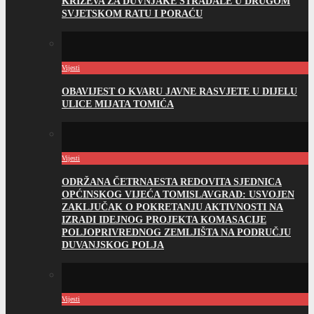
KRIŽEVA ZA DUVNJAKE STRADALE U DRUGOM
SVJETSKOM RATU I PORAĆU
Vijesti
OBAVIJEST O KVARU JAVNE RASVJETE U DIJELU
ULICE MIJATA TOMIĆA
Vijesti
ODRŽANA ČETRNAESTA REDOVITA SJEDNICA
OPĆINSKOG VIJEĆA TOMISLAVGRAD: USVOJEN
ZAKLJUČAK O POKRETANJU AKTIVNOSTI NA
IZRADI IDEJNOG PROJEKTA KOMASACIJE
POLJOPRIVREDNOG ZEMLJIŠTA NA PODRUČJU
DUVANJSKOG POLJA
Vijesti