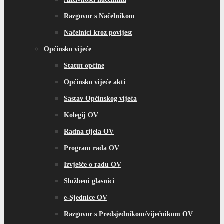
Razgovor s Načelnikom
Načelnici kroz povijest
Općinsko vijeće
Statut općine
Općinsko vijeće akti
Sastav Općinskog vijeća
Kolegij OV
Radna tijela OV
Program rada OV
Izvješće o radu OV
Službeni glasnici
e-Sjednice OV
Razgovor s Predsjednikom/vijećnikom OV