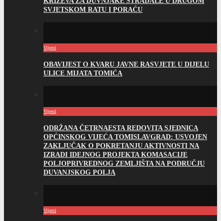
KRIŽEVA ZA DUVNJAKE STRADALE U DRUGOM
SVJETSKOM RATU I PORAĆU
Vijesti
OBAVIJEST O KVARU JAVNE RASVJETE U DIJELU
ULICE MIJATA TOMIĆA
Vijesti
ODRŽANA ČETRNAESTA REDOVITA SJEDNICA
OPĆINSKOG VIJEĆA TOMISLAVGRAD: USVOJEN
ZAKLJUČAK O POKRETANJU AKTIVNOSTI NA
IZRADI IDEJNOG PROJEKTA KOMASACIJE
POLJOPRIVREDNOG ZEMLJIŠTA NA PODRUČJU
DUVANJSKOG POLJA
Vijesti