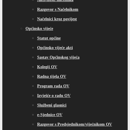
Razgovor s Načelnikom
Načelnici kroz povijest
Općinsko vijeće
Statut općine
Općinsko vijeće akti
Sastav Općinskog vijeća
Kolegij OV
Radna tijela OV
Program rada OV
Izvješće o radu OV
Službeni glasnici
e-Sjednice OV
Razgovor s Predsjednikom/vijećnikom OV