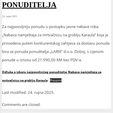
PONUDITELJA
24. rujna 2025.
Za najpovoljniju ponudu u postupku javne nabave roba
„Nabava namještaja za mrtvačnicu na groblju Karaula” koja je
provedena putem konkurentskog zahtjeva za dostavu ponuda
bira se ponuda ponuditelja „LARIX” d.o.o. Doboj, s cijenom
ponude u iznosu od 21.990,00 KM bez PDV-a.
Odluka o izboru najpovoljnijeg ponuditelja_Nabava namještaja za
mrtvačnicu na groblju Karaula
Preuzmi
Last modified: 24. rujna 2025.
Comments are closed.