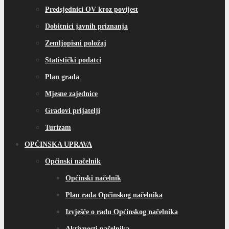
Predsjednici OV kroz povijest
Dobitnici javnih priznanja
Zemljopisni položaj
Statistički podatci
Plan grada
Mjesne zajednice
Gradovi prijatelji
Turizam
OPĆINSKA UPRAVA
Općinski načelnik
Općinski načelnik
Plan rada Općinskog načelnika
Izvješće o radu Općinskog načelnika
Aktivnosti načelnika