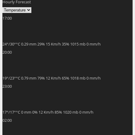
Hourly Forecast
17:00
24
°
/
30
°
°C
0.29 mm
29%
15 Km/h
35%
1015 mb
0 mm/h
20:00
19
°
/
23
°
°C
0.79 mm
79%
12 Km/h
65%
1018 mb
0 mm/h
23:00
17
°
/
17
°
°C
0 mm
0%
12 Km/h
85%
1020 mb
0 mm/h
02:00
16
°
/
16
°
°C
0 mm
0%
13 Km/h
86%
1020 mb
0 mm/h
05:00