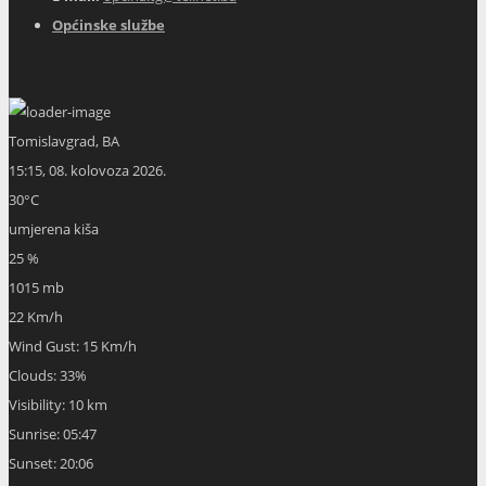
Općinske službe
Tomislavgrad, BA
15:15,
08. kolovoza 2026.
30
°C
umjerena kiša
25 %
1015 mb
22 Km/h
Wind Gust:
15 Km/h
Clouds:
33%
Visibility:
10 km
Sunrise:
05:47
Sunset:
20:06