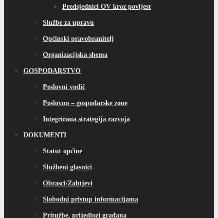
Predsjednici OV kroz povijest
Službe za upravu
Općinski pravobranitelj
Organizacijska shema
GOSPODARSTVO
Poslovni vodič
Poslovno – gospodarske zone
Integrirana strategija razvoja
DOKUMENTI
Statut općine
Službeni glasnici
Obrasci/Zahtjevi
Slobodni pristup informacijama
Pritužbe, prijedlozi građana