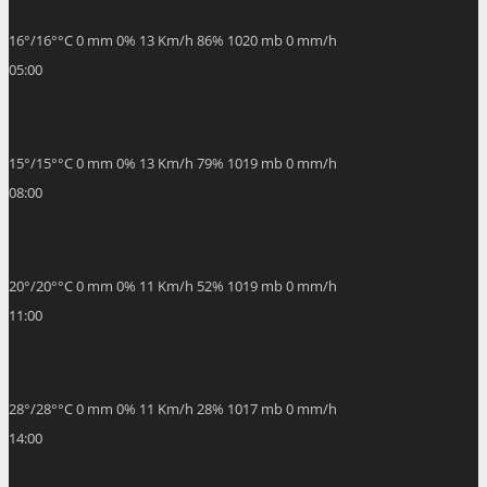
15
°
/
15
°
°C
0 mm
0%
13 Km/h
79%
1019 mb
0 mm/h
08:00
20
°
/
20
°
°C
0 mm
0%
11 Km/h
52%
1019 mb
0 mm/h
11:00
28
°
/
28
°
°C
0 mm
0%
11 Km/h
28%
1017 mb
0 mm/h
14:00
32
°
/
32
°
°C
0 mm
0%
10 Km/h
19%
1016 mb
0 mm/h