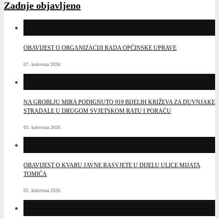
Zadnje objavljeno
OBAVIJEST O ORGANIZACIJI RADA OPĆINSKE UPRAVE
07. kolovoza 2026.
NA GROBLJU MIRA PODIGNUTO 919 BIJELIH KRIŽEVA ZA DUVNJAKE
STRADALE U DRUGOM SVJETSKOM RATU I PORAĆU
03. kolovoza 2026.
OBAVIJEST O KVARU JAVNE RASVJETE U DIJELU ULICE MIJATA
TOMIĆA
03. kolovoza 2026.