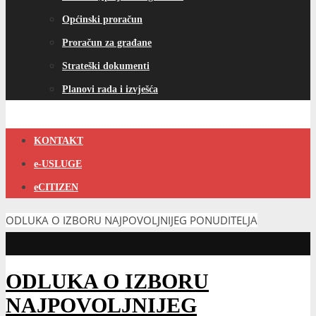
Općinski proračun
Proračun za građane
Strateški dokumenti
Planovi rada i izvješća
KONTAKT
e-USLUGE
eCITIZEN
ODLUKA O IZBORU NAJPOVOLJNIJEG PONUDITELJA
ODLUKA O IZBORU
NAJPOVOLJNIJEG