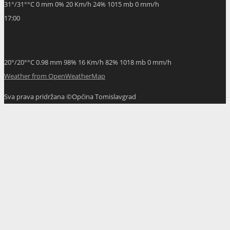
31
°
/
31
°
°C
0 mm
0%
20 Km/h
24%
1015 mb
0 mm/h
17:00
20
°
/
20
°
°C
0.98 mm
98%
16 Km/h
82%
1018 mb
0 mm/h
Weather from OpenWeatherMap
Sva prava pridržana ©Općina Tomislavgrad