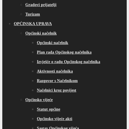
Gradovi prijatelji
Turizam
OPĆINSKA UPRAVA
Općinski načelnik
Općinski načelnik
Plan rada Općinskog načelnika
Izvješće o radu Općinskog načelnika
Aktivnosti načelnika
Razgovor s Načelnikom
Načelnici kroz povijest
Općinsko vijeće
Statut općine
Općinsko vijeće akti
Sastav Općinskog vijeća