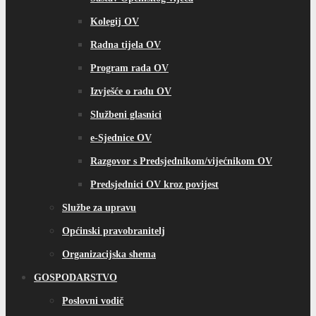
Kolegij OV
Radna tijela OV
Program rada OV
Izvješće o radu OV
Službeni glasnici
e-Sjednice OV
Razgovor s Predsjednikom/vijećnikom OV
Predsjednici OV kroz povijest
Službe za upravu
Općinski pravobranitelj
Organizacijska shema
GOSPODARSTVO
Poslovni vodič