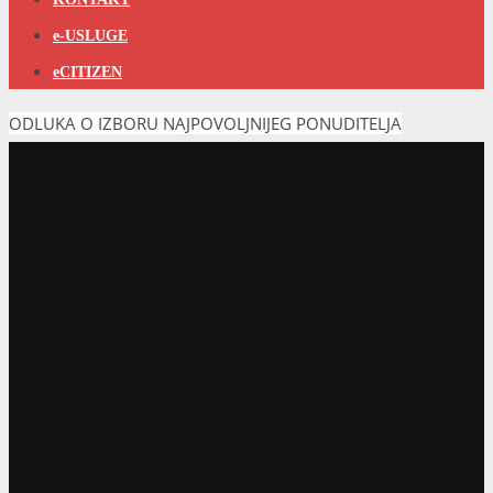
e-USLUGE
eCITIZEN
ODLUKA O IZBORU NAJPOVOLJNIJEG PONUDITELJA