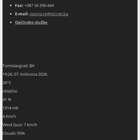
Fax:
+387 34 356-444
E-mail:
opcina.tg@tel.net.ba
Općinske službe
Tomislavgrad, BA
19:26,
07. kolovoza 2026.
26
°C
oblačno
41 %
1014 mb
4 Km/h
Wind Gust:
7 Km/h
Clouds:
95%