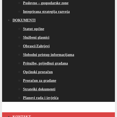
Poslovno – gospodarske zone
Integrirana strategija razvoja
DOKUMENTI
Statut općine
Službeni glasnici
Obrasci/Zahtjevi
Slobodni pristup informacijama
Pritužbe, prijedlozi građana
Općinski proračun
Proračun za građane
Strateški dokumenti
Planovi rada i izvješća
KONTAKT