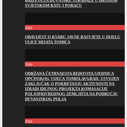
KRIŽEVA ZA DUVNJAKE STRADALE U DRUGOM
SVJETSKOM RATU I PORAĆU
Vijesti
OBAVIJEST O KVARU JAVNE RASVJETE U DIJELU
ULICE MIJATA TOMIĆA
Vijesti
ODRŽANA ČETRNAESTA REDOVITA SJEDNICA
OPĆINSKOG VIJEĆA TOMISLAVGRAD: USVOJEN
ZAKLJUČAK O POKRETANJU AKTIVNOSTI NA
IZRADI IDEJNOG PROJEKTA KOMASACIJE
POLJOPRIVREDNOG ZEMLJIŠTA NA PODRUČJU
DUVANJSKOG POLJA
Vijesti