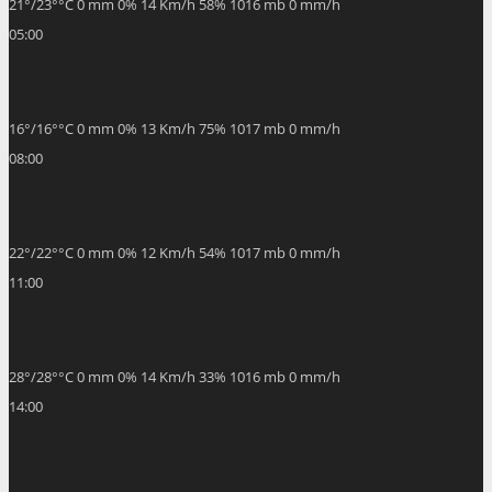
21
°
/
23
°
°C
0 mm
0%
14 Km/h
58%
1016 mb
0 mm/h
05:00
16
°
/
16
°
°C
0 mm
0%
13 Km/h
75%
1017 mb
0 mm/h
08:00
22
°
/
22
°
°C
0 mm
0%
12 Km/h
54%
1017 mb
0 mm/h
11:00
28
°
/
28
°
°C
0 mm
0%
14 Km/h
33%
1016 mb
0 mm/h
14:00