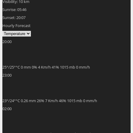
Visibility:
10 km
Sunrise:
05:46
Sunset:
20:07
Hourly Forecast
20:00
25
°
/
25
°
°C
0 mm
0%
4 Km/h
41%
1015 mb
0 mm/h
23:00
23
°
/
24
°
°C
0.26 mm
26%
7 Km/h
46%
1015 mb
0 mm/h
02:00