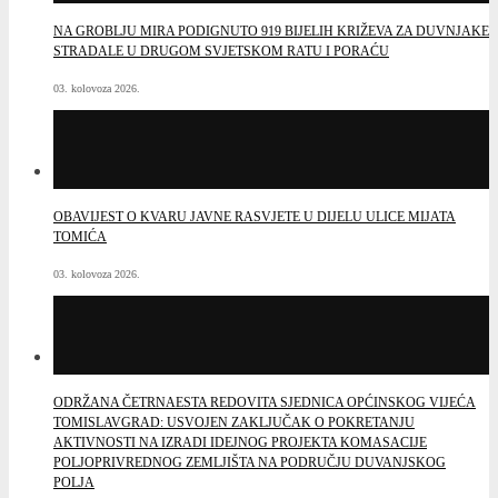
NA GROBLJU MIRA PODIGNUTO 919 BIJELIH KRIŽEVA ZA DUVNJAKE
STRADALE U DRUGOM SVJETSKOM RATU I PORAĆU
03. kolovoza 2026.
OBAVIJEST O KVARU JAVNE RASVJETE U DIJELU ULICE MIJATA
TOMIĆA
03. kolovoza 2026.
ODRŽANA ČETRNAESTA REDOVITA SJEDNICA OPĆINSKOG VIJEĆA
TOMISLAVGRAD: USVOJEN ZAKLJUČAK O POKRETANJU
AKTIVNOSTI NA IZRADI IDEJNOG PROJEKTA KOMASACIJE
POLJOPRIVREDNOG ZEMLJIŠTA NA PODRUČJU DUVANJSKOG
POLJA