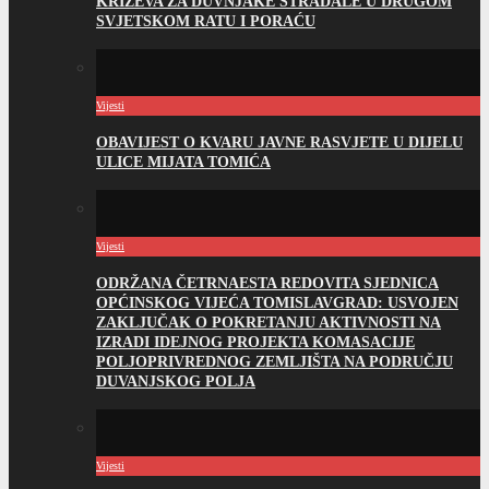
KRIŽEVA ZA DUVNJAKE STRADALE U DRUGOM
SVJETSKOM RATU I PORAĆU
Vijesti
OBAVIJEST O KVARU JAVNE RASVJETE U DIJELU
ULICE MIJATA TOMIĆA
Vijesti
ODRŽANA ČETRNAESTA REDOVITA SJEDNICA
OPĆINSKOG VIJEĆA TOMISLAVGRAD: USVOJEN
ZAKLJUČAK O POKRETANJU AKTIVNOSTI NA
IZRADI IDEJNOG PROJEKTA KOMASACIJE
POLJOPRIVREDNOG ZEMLJIŠTA NA PODRUČJU
DUVANJSKOG POLJA
Vijesti