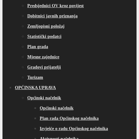
Predsjednici OV kroz povijest
Dobitnici javnih priznanja
Zemljopisni položaj
Statistički podatci
Plan grada
Mjesne zajednice
Gradovi prijatelji
Turizam
OPĆINSKA UPRAVA
Općinski načelnik
Općinski načelnik
Plan rada Općinskog načelnika
Izvješće o radu Općinskog načelnika
Aktivnosti načelnika