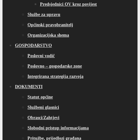
Predsjednici OV kroz povijest
Službe za upravu
Općinski pravobranitelj
Organizacijska shema
GOSPODARSTVO
Poslovni vodič
Poslovno – gospodarske zone
Integrirana strategija razvoja
DOKUMENTI
Statut općine
Službeni glasnici
Obrasci/Zahtjevi
Slobodni pristup informacijama
Pritužbe, prijedlozi građana