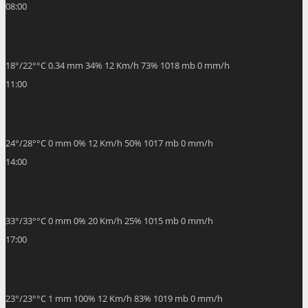
08:00
18
°
/
22
°
°C
0.34 mm
34%
12 Km/h
73%
1018 mb
0 mm/h
11:00
24
°
/
28
°
°C
0 mm
0%
12 Km/h
50%
1017 mb
0 mm/h
14:00
33
°
/
33
°
°C
0 mm
0%
20 Km/h
25%
1015 mb
0 mm/h
17:00
23
°
/
23
°
°C
1 mm
100%
12 Km/h
83%
1019 mb
0 mm/h