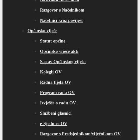
Razgovor s Načelnikom
Načelnici kroz povijest
Općinsko vijeće
Statut općine
Općinsko vijeće akti
Sastav Općinskog vijeća
Kolegij OV
Radna tijela OV
Program rada OV
Izvješće o radu OV
Službeni glasnici
e-Sjednice OV
Razgovor s Predsjednikom/vijećnikom OV