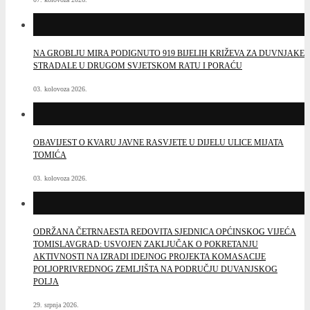
NA GROBLJU MIRA PODIGNUTO 919 BIJELIH KRIŽEVA ZA DUVNJAKE
STRADALE U DRUGOM SVJETSKOM RATU I PORAĆU
03. kolovoza 2026.
OBAVIJEST O KVARU JAVNE RASVJETE U DIJELU ULICE MIJATA
TOMIĆA
03. kolovoza 2026.
ODRŽANA ČETRNAESTA REDOVITA SJEDNICA OPĆINSKOG VIJEĆA
TOMISLAVGRAD: USVOJEN ZAKLJUČAK O POKRETANJU
AKTIVNOSTI NA IZRADI IDEJNOG PROJEKTA KOMASACIJE
POLJOPRIVREDNOG ZEMLJIŠTA NA PODRUČJU DUVANJSKOG
POLJA
29. srpnja 2026.