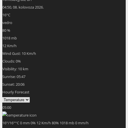
04:50,
08. kolovoza 2026.
16
°C
vedro
80 %
1018 mb
12 Km/h
Wind Gust:
10 Km/h
Clouds:
0%
Visibility:
10 km
Sunrise:
05:47
Sunset:
20:06
Hourly Forecast
05:00
16
°
/
16
°
°C
0 mm
0%
12 Km/h
80%
1018 mb
0 mm/h