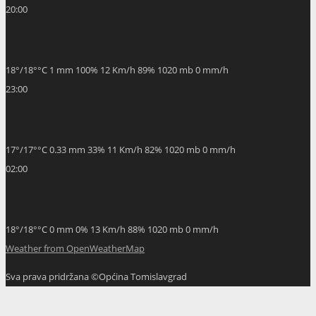
20:00
18
°
/
18
°
°C
1 mm
100%
12 Km/h
89%
1020 mb
0 mm/h
23:00
17
°
/
17
°
°C
0.33 mm
33%
11 Km/h
82%
1020 mb
0 mm/h
02:00
18
°
/
18
°
°C
0 mm
0%
13 Km/h
88%
1020 mb
0 mm/h
Weather from OpenWeatherMap
Sva prava pridržana ©Općina Tomislavgrad