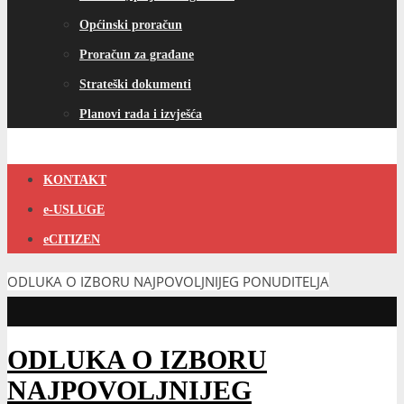
Općinski proračun
Proračun za građane
Strateški dokumenti
Planovi rada i izvješća
KONTAKT
e-USLUGE
eCITIZEN
ODLUKA O IZBORU NAJPOVOLJNIJEG PONUDITELJA
ODLUKA O IZBORU
NAJPOVOLJNIJEG