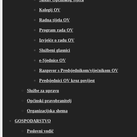
Kolegij OV
Radna tijela OV
Program rada OV
Izvješće o radu OV
Službeni glasnici
e-Sjednice OV
Razgovor s Predsjednikom/vijećnikom OV
Predsjednici OV kroz povijest
Službe za upravu
Općinski pravobranitelj
Organizacijska shema
GOSPODARSTVO
Poslovni vodič