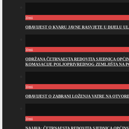
Vijesti
OBAVIJEST O KVARU JAVNE RASVJETE U DIJELU U
Vijesti
ODRŽANA ČETRNAESTA REDOVITA SJEDNICA OPĆI
KOMASACIJE POLJOPRIVREDNOG ZEMLJIŠTA NA 
Vijesti
OBAVIJEST O ZABRANI LOŽENJA VATRE NA OTVO
Vijesti
NAJAVA: ČETRNAESTA REDOVITA SJEDNICA OPĆIN