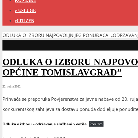
KONTAKT
e-USLUGE
eCITIZEN
ODLUKA O IZBORU NAJPOVOLJNIJEG PONUĐAČA „ODRŽAVANJ
ODLUKA O IZBORU NAJPOVO
OPĆINE TOMISLAVGRAD”
22. rujna 2022.
Prihvaća se preporuka Povjerenstva za javne nabave od 20. ruj
konkurentskog zahtijeva za dostavu ponuda dodjeljuje ponudit
Odluka o izboru – održavanje službenih vozila
Preuzmi