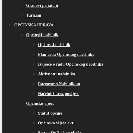
Gradovi prijatelji
Turizam
OPĆINSKA UPRAVA
Općinski načelnik
Općinski načelnik
Plan rada Općinskog načelnika
Izvješće o radu Općinskog načelnika
Aktivnosti načelnika
Razgovor s Načelnikom
Načelnici kroz povijest
Općinsko vijeće
Statut općine
Općinsko vijeće akti
Sastav Općinskog vijeća