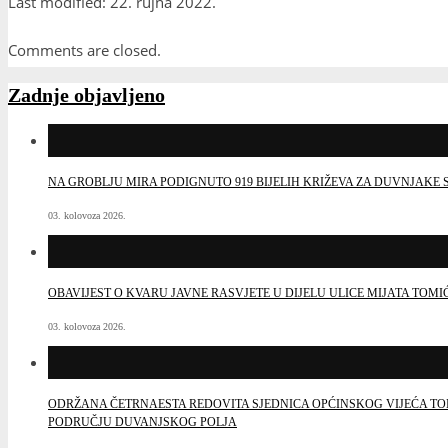
Last modified: 22. rujna 2022.
Comments are closed.
Zadnje objavljeno
NA GROBLJU MIRA PODIGNUTO 919 BIJELIH KRIŽEVA ZA DUVNJAK
03. kolovoza 2026.
OBAVIJEST O KVARU JAVNE RASVJETE U DIJELU ULICE MIJATA TOMI
03. kolovoza 2026.
ODRŽANA ČETRNAESTA REDOVITA SJEDNICA OPĆINSKOG VIJEĆA TO
PODRUČJU DUVANJSKOG POLJA