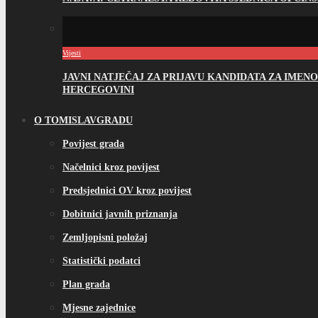
Vijesti
JAVNI NATJEČAJ ZA PRIJAVU KANDIDATA ZA IME
HERCEGOVINI
O TOMISLAVGRADU
Povijest grada
Načelnici kroz povijest
Predsjednici OV kroz povijest
Dobitnici javnih priznanja
Zemljopisni položaj
Statistički podatci
Plan grada
Mjesne zajednice