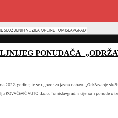
E SLUŽBENIH VOZILA OPĆINE TOMISLAVGRAD”
LJNIJEG PONUĐAČA „ODRŽA
ana 2022. godine, te se ugovor za javnu nabavu „Održavanje služ
elju KOVAČEVIĆ AUTO d.o.o. Tomislavgrad, s cijenom ponude u i