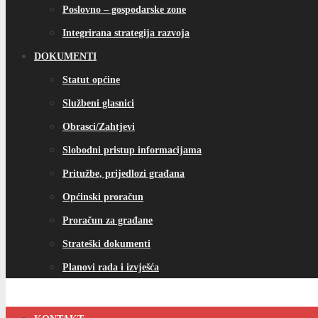
Poslovno – gospodarske zone
Integrirana strategija razvoja
DOKUMENTI
Statut općine
Službeni glasnici
Obrasci/Zahtjevi
Slobodni pristup informacijama
Pritužbe, prijedlozi građana
Općinski proračun
Proračun za građane
Strateški dokumenti
Planovi rada i izvješća