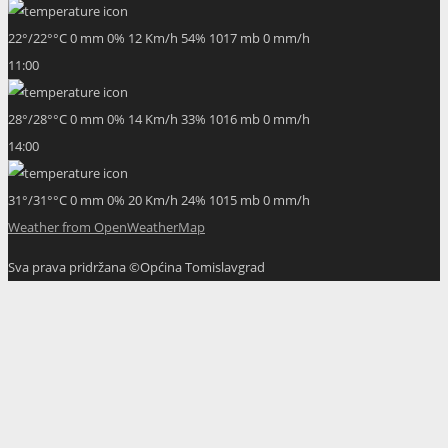
22
°
/
22
°
°C
0 mm
0%
12 Km/h
54%
1017 mb
0 mm/h
11:00
28
°
/
28
°
°C
0 mm
0%
14 Km/h
33%
1016 mb
0 mm/h
14:00
31
°
/
31
°
°C
0 mm
0%
20 Km/h
24%
1015 mb
0 mm/h
Weather from OpenWeatherMap
Sva prava pridržana ©Općina Tomislavgrad