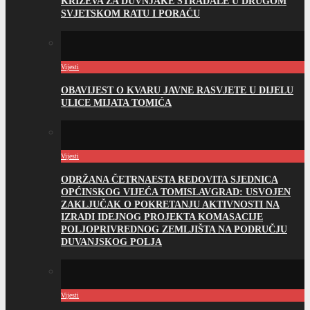
KRIŽEVA ZA DUVNJAKE STRADALE U DRUGOM
SVJETSKOM RATU I PORAĆU
Vijesti
OBAVIJEST O KVARU JAVNE RASVJETE U DIJELU
ULICE MIJATA TOMIĆA
Vijesti
ODRŽANA ČETRNAESTA REDOVITA SJEDNICA
OPĆINSKOG VIJEĆA TOMISLAVGRAD: USVOJEN
ZAKLJUČAK O POKRETANJU AKTIVNOSTI NA
IZRADI IDEJNOG PROJEKTA KOMASACIJE
POLJOPRIVREDNOG ZEMLJIŠTA NA PODRUČJU
DUVANJSKOG POLJA
Vijesti