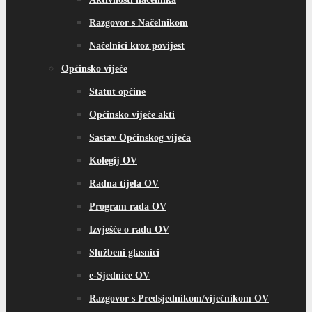
Razgovor s Načelnikom
Načelnici kroz povijest
Općinsko vijeće
Statut općine
Općinsko vijeće akti
Sastav Općinskog vijeća
Kolegij OV
Radna tijela OV
Program rada OV
Izvješće o radu OV
Službeni glasnici
e-Sjednice OV
Razgovor s Predsjednikom/vijećnikom OV