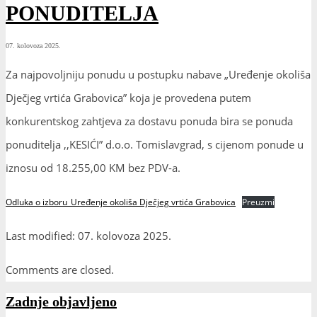
PONUDITELJA
07. kolovoza 2025.
Za najpovoljniju ponudu u postupku nabave „Uređenje okoliša
Dječjeg vrtića Grabovica” koja je provedena putem
konkurentskog zahtjeva za dostavu ponuda bira se ponuda
ponuditelja ,,KESIĆI” d.o.o. Tomislavgrad, s cijenom ponude u
iznosu od 18.255,00 KM bez PDV-a.
Odluka o izboru_Uređenje okoliša Dječjeg vrtića Grabovica
Preuzmi
Last modified: 07. kolovoza 2025.
Comments are closed.
Zadnje objavljeno