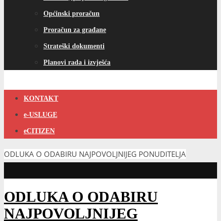
Općinski proračun
Proračun za građane
Strateški dokumenti
Planovi rada i izvješća
KONTAKT
e-USLUGE
eCITIZEN
ODLUKA O ODABIRU NAJPOVOLJNIJEG PONUDITELJA
ODLUKA O ODABIRU
NAJPOVOLJNIJEG