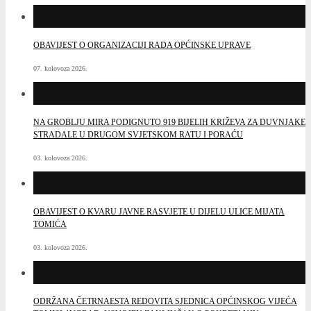
OBAVIJEST O ORGANIZACIJI RADA OPĆINSKE UPRAVE
07. kolovoza 2026.
NA GROBLJU MIRA PODIGNUTO 919 BIJELIH KRIŽEVA ZA DUVNJAKE
STRADALE U DRUGOM SVJETSKOM RATU I PORAĆU
03. kolovoza 2026.
OBAVIJEST O KVARU JAVNE RASVJETE U DIJELU ULICE MIJATA
TOMIĆA
03. kolovoza 2026.
ODRŽANA ČETRNAESTA REDOVITA SJEDNICA OPĆINSKOG VIJEĆA