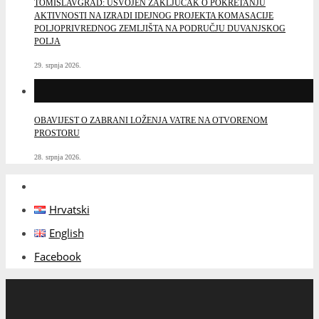
TOMISLAVGRAD: USVOJEN ZAKLJUČAK O POKRETANJU
AKTIVNOSTI NA IZRADI IDEJNOG PROJEKTA KOMASACIJE
POLJOPRIVREDNOG ZEMLJIŠTA NA PODRUČJU DUVANJSKOG
POLJA
29. srpnja 2026.
OBAVIJEST O ZABRANI LOŽENJA VATRE NA OTVORENOM
PROSTORU
28. srpnja 2026.
Hrvatski
English
Facebook