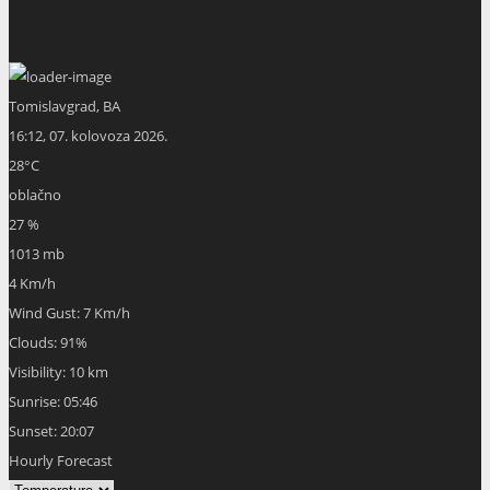
Tomislavgrad, BA
16:12,
07. kolovoza 2026.
28
°C
oblačno
27 %
1013 mb
4 Km/h
Wind Gust:
7 Km/h
Clouds:
91%
Visibility:
10 km
Sunrise:
05:46
Sunset:
20:07
Hourly Forecast