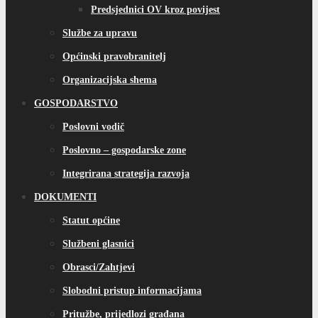
Predsjednici OV kroz povijest
Službe za upravu
Općinski pravobranitelj
Organizacijska shema
GOSPODARSTVO
Poslovni vodič
Poslovno – gospodarske zone
Integrirana strategija razvoja
DOKUMENTI
Statut općine
Službeni glasnici
Obrasci/Zahtjevi
Slobodni pristup informacijama
Pritužbe, prijedlozi građana