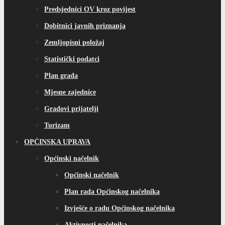
Predsjednici OV kroz povijest
Dobitnici javnih priznanja
Zemljopisni položaj
Statistički podatci
Plan grada
Mjesne zajednice
Gradovi prijatelji
Turizam
OPĆINSKA UPRAVA
Općinski načelnik
Općinski načelnik
Plan rada Općinskog načelnika
Izvješće o radu Općinskog načelnika
Aktivnosti načelnika