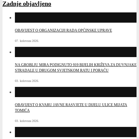
Zadnje objavljeno
OBAVIJEST O ORGANIZACIJI RADA OPĆINSKE UPRAVE
07. kolovoza 2026.
NA GROBLJU MIRA PODIGNUTO 919 BIJELIH KRIŽEVA ZA DUVNJAKE
STRADALE U DRUGOM SVJETSKOM RATU I PORAĆU
03. kolovoza 2026.
OBAVIJEST O KVARU JAVNE RASVJETE U DIJELU ULICE MIJATA
TOMIĆA
03. kolovoza 2026.