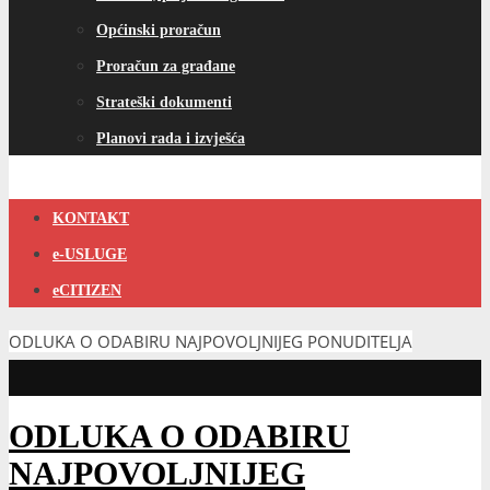
Općinski proračun
Proračun za građane
Strateški dokumenti
Planovi rada i izvješća
KONTAKT
e-USLUGE
eCITIZEN
ODLUKA O ODABIRU NAJPOVOLJNIJEG PONUDITELJA
ODLUKA O ODABIRU
NAJPOVOLJNIJEG