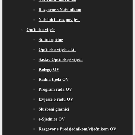
Razgovor s Načelnikom
Načelnici kroz povijest
Općinsko vijeće
Statut općine
Općinsko vijeće akti
Sastav Općinskog vijeća
Kolegij OV
Radna tijela OV
Program rada OV
Izvješće o radu OV
Službeni glasnici
e-Sjednice OV
Razgovor s Predsjednikom/vijećnikom OV