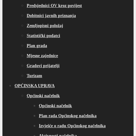
Predsjednici OV kroz povijest
Dobitnici javnih priznanja
Zemljopisni položaj
Statistički podatci
Plan grada
Mjesne zajednice
Gradovi prijatelji
Turizam
OPĆINSKA UPRAVA
Općinski načelnik
Općinski načelnik
Plan rada Općinskog načelnika
Izvješće o radu Općinskog načelnika
Aktivnosti načelnika