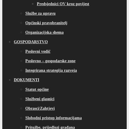
Predsjednici OV kroz povijest
Službe za upravu
Općinski pravobranitelj
Organizacijska shema
GOSPODARSTVO
Poslovni vodič
Poslovno – gospodarske zone
Integrirana strategija razvoja
DOKUMENTI
Statut općine
Službeni glasnici
Obrasci/Zahtjevi
Slobodni pristup informacijama
Pritužbe, prijedlozi građana