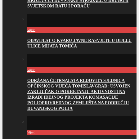
KRIŽEVA ZA DUVNJAKE STRADALE U DRUGOM
SVJETSKOM RATU I PORAĆU
Vijesti
OBAVIJEST O KVARU JAVNE RASVJETE U DIJELU
ULICE MIJATA TOMIĆA
Vijesti
ODRŽANA ČETRNAESTA REDOVITA SJEDNICA
OPĆINSKOG VIJEĆA TOMISLAVGRAD: USVOJEN
ZAKLJUČAK O POKRETANJU AKTIVNOSTI NA
IZRADI IDEJNOG PROJEKTA KOMASACIJE
POLJOPRIVREDNOG ZEMLJIŠTA NA PODRUČJU
DUVANJSKOG POLJA
Vijesti