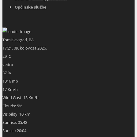
Općinske službe
Tomislavgrad, BA
17:21,
09. kolovoza 2026.
29
°C
vedro
37 %
1016 mb
17 Km/h
Wind Gust:
13 Km/h
Clouds:
5%
Visibility:
10 km
Sunrise:
05:48
Sunset:
20:04