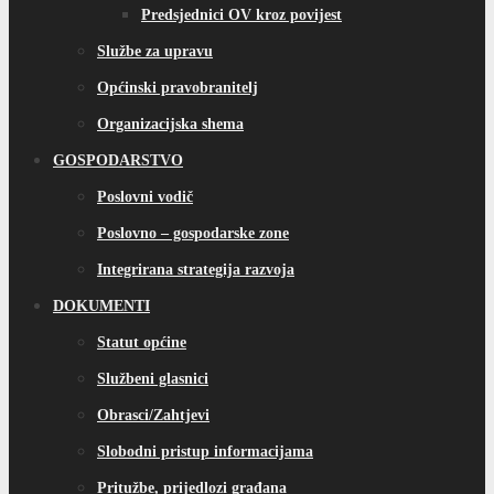
Predsjednici OV kroz povijest
Službe za upravu
Općinski pravobranitelj
Organizacijska shema
GOSPODARSTVO
Poslovni vodič
Poslovno – gospodarske zone
Integrirana strategija razvoja
DOKUMENTI
Statut općine
Službeni glasnici
Obrasci/Zahtjevi
Slobodni pristup informacijama
Pritužbe, prijedlozi građana