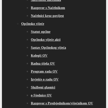
Razgovor s Načelnikom
Načelnici kroz povijest
Općinsko vijeće
Statut općine
Općinsko vijeće akti
Sastav Općinskog vijeća
Kolegij OV
Radna tijela OV
Program rada OV
Izvješće o radu OV
Službeni glasnici
e-Sjednice OV
Razgovor s Predsjednikom/vijećnikom OV