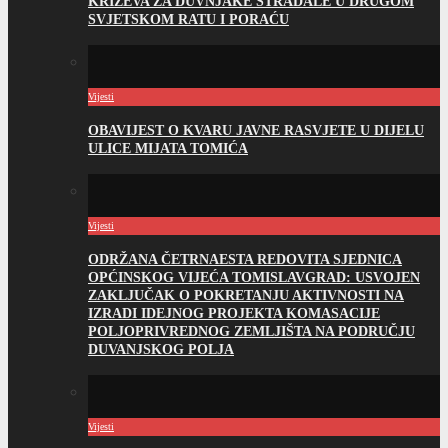
KRIŽEVA ZA DUVNJAKE STRADALE U DRUGOM
SVJETSKOM RATU I PORAĆU
Vijesti
OBAVIJEST O KVARU JAVNE RASVJETE U DIJELU
ULICE MIJATA TOMIĆA
Vijesti
ODRŽANA ČETRNAESTA REDOVITA SJEDNICA
OPĆINSKOG VIJEĆA TOMISLAVGRAD: USVOJEN
ZAKLJUČAK O POKRETANJU AKTIVNOSTI NA
IZRADI IDEJNOG PROJEKTA KOMASACIJE
POLJOPRIVREDNOG ZEMLJIŠTA NA PODRUČJU
DUVANJSKOG POLJA
Vijesti