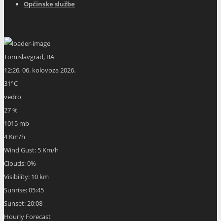
Općinske službe
Tomislavgrad, BA
12:26,
06. kolovoza 2026.
31
°C
vedro
27 %
1015 mb
4 Km/h
Wind Gust:
5 Km/h
Clouds:
0%
Visibility:
10 km
Sunrise:
05:45
Sunset:
20:08
Hourly Forecast