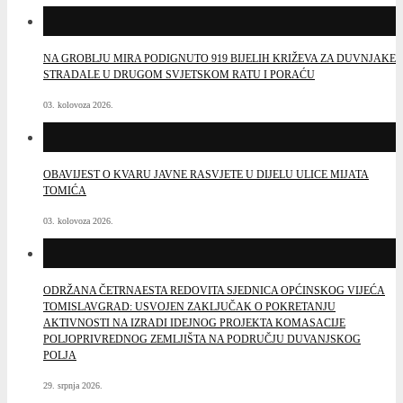
NA GROBLJU MIRA PODIGNUTO 919 BIJELIH KRIŽEVA ZA DUVNJAKE
STRADALE U DRUGOM SVJETSKOM RATU I PORAĆU
03. kolovoza 2026.
OBAVIJEST O KVARU JAVNE RASVJETE U DIJELU ULICE MIJATA
TOMIĆA
03. kolovoza 2026.
ODRŽANA ČETRNAESTA REDOVITA SJEDNICA OPĆINSKOG VIJEĆA
TOMISLAVGRAD: USVOJEN ZAKLJUČAK O POKRETANJU
AKTIVNOSTI NA IZRADI IDEJNOG PROJEKTA KOMASACIJE
POLJOPRIVREDNOG ZEMLJIŠTA NA PODRUČJU DUVANJSKOG
POLJA
29. srpnja 2026.