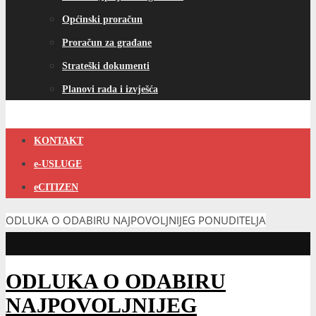
Općinski proračun
Proračun za građane
Strateški dokumenti
Planovi rada i izvješća
KONTAKT
e-USLUGE
eCITIZEN
ODLUKA O ODABIRU NAJPOVOLJNIJEG PONUDITELJA
ODLUKA O ODABIRU
NAJPOVOLJNIJEG