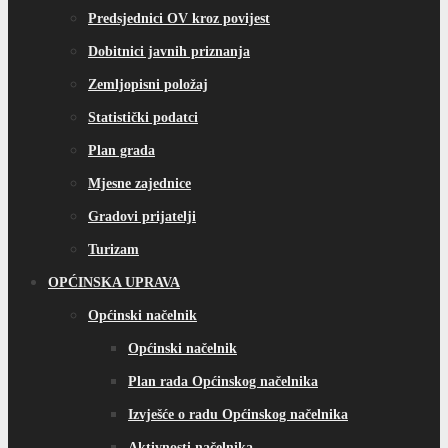
Predsjednici OV kroz povijest
Dobitnici javnih priznanja
Zemljopisni položaj
Statistički podatci
Plan grada
Mjesne zajednice
Gradovi prijatelji
Turizam
OPĆINSKA UPRAVA
Općinski načelnik
Općinski načelnik
Plan rada Općinskog načelnika
Izvješće o radu Općinskog načelnika
Aktivnosti načelnika