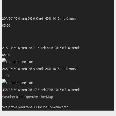
20
°
/
20
°
°C
0 mm
0%
9 Km/h
45%
1015 mb
0 mm/h
05:00
21
°
/
21
°
°C
0 mm
0%
11 Km/h
44%
1015 mb
0 mm/h
08:00
26
°
/
26
°
°C
0 mm
0%
9 Km/h
26%
1015 mb
0 mm/h
11:00
33
°
/
33
°
°C
0 mm
0%
17 Km/h
20%
1015 mb
0 mm/h
Weather from OpenWeatherMap
Sva prava pridržana ©Općina Tomislavgrad