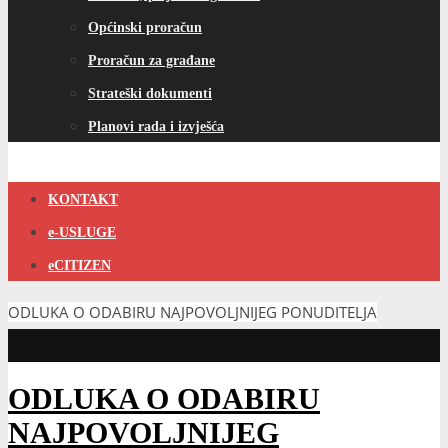
Općinski proračun
Proračun za građane
Strateški dokumenti
Planovi rada i izvješća
KONTAKT
e-USLUGE
eCITIZEN
ODLUKA O ODABIRU NAJPOVOLJNIJEG PONUDITELJA
ODLUKA O ODABIRU
NAJPOVOLJNIJEG