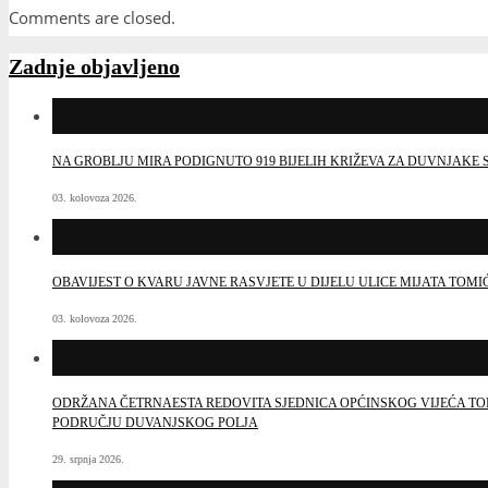
Comments are closed.
Zadnje objavljeno
NA GROBLJU MIRA PODIGNUTO 919 BIJELIH KRIŽEVA ZA DUVNJAK
03. kolovoza 2026.
OBAVIJEST O KVARU JAVNE RASVJETE U DIJELU ULICE MIJATA TOMI
03. kolovoza 2026.
ODRŽANA ČETRNAESTA REDOVITA SJEDNICA OPĆINSKOG VIJEĆA TO
PODRUČJU DUVANJSKOG POLJA
29. srpnja 2026.