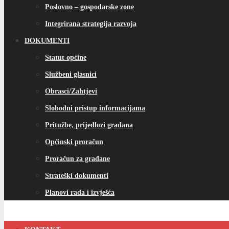
Poslovno – gospodarske zone
Integrirana strategija razvoja
DOKUMENTI
Statut općine
Službeni glasnici
Obrasci/Zahtjevi
Slobodni pristup informacijama
Pritužbe, prijedlozi građana
Općinski proračun
Proračun za građane
Strateški dokumenti
Planovi rada i izvješća