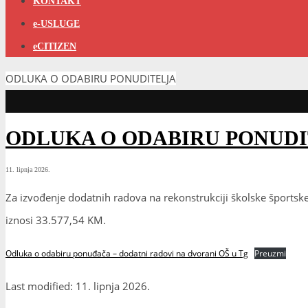
KONTAKT
e-USLUGE
eCITIZEN
ODLUKA O ODABIRU PONUDITELJA
ODLUKA O ODABIRU PONUD
11. lipnja 2026.
Za izvođenje dodatnih radova na rekonstrukciji školske šports
iznosi 33.577,54 KM.
Odluka o odabiru ponuđača – dodatni radovi na dvorani OŠ u Tg
Preuzmi
Last modified: 11. lipnja 2026.