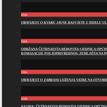
Vijesti
OBAVIJEST O KVARU JAVNE RASVJETE U DIJELU U
Vijesti
ODRŽANA ČETRNAESTA REDOVITA SJEDNICA OPĆI
KOMASACIJE POLJOPRIVREDNOG ZEMLJIŠTA NA 
Vijesti
OBAVIJEST O ZABRANI LOŽENJA VATRE NA OTVO
Vijesti
NAJAVA: ČETRNAESTA REDOVITA SJEDNICA OPĆIN