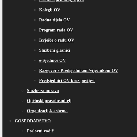
Kolegij OV
Radna tijela OV
Program rada OV
Izvješće o radu OV
Službeni glasnici
e-Sjednice OV
Razgovor s Predsjednikom/vijećnikom OV
Predsjednici OV kroz povijest
Službe za upravu
Općinski pravobranitelj
Organizacijska shema
GOSPODARSTVO
Poslovni vodič