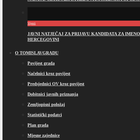
Vijesti
JAVNI NATJEČAJ ZA PRIJAVU KANDIDATA ZA IME
HERCEGOVINI
O TOMISLAVGRADU
Povijest grada
Načelnici kroz povijest
Predsjednici OV kroz povijest
Dobitnici javnih priznanja
Zemljopisni položaj
Statistički podatci
Plan grada
Mjesne zajednice