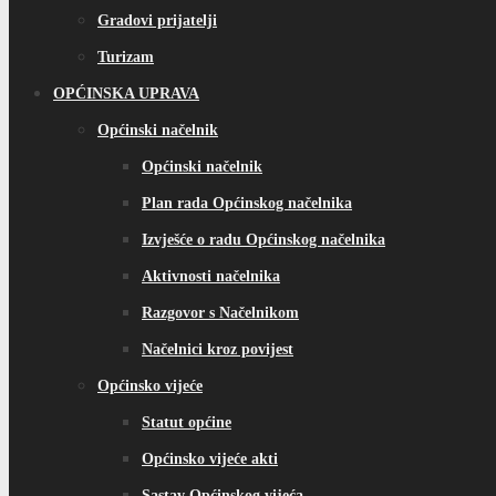
Gradovi prijatelji
Turizam
OPĆINSKA UPRAVA
Općinski načelnik
Općinski načelnik
Plan rada Općinskog načelnika
Izvješće o radu Općinskog načelnika
Aktivnosti načelnika
Razgovor s Načelnikom
Načelnici kroz povijest
Općinsko vijeće
Statut općine
Općinsko vijeće akti
Sastav Općinskog vijeća