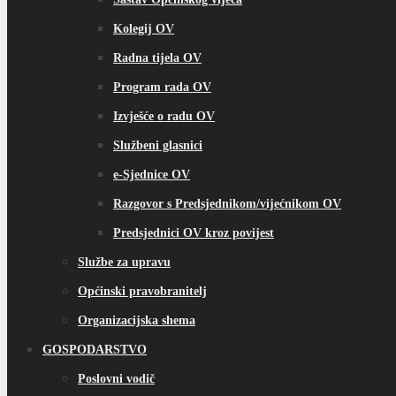
Kolegij OV
Radna tijela OV
Program rada OV
Izvješće o radu OV
Službeni glasnici
e-Sjednice OV
Razgovor s Predsjednikom/vijećnikom OV
Predsjednici OV kroz povijest
Službe za upravu
Općinski pravobranitelj
Organizacijska shema
GOSPODARSTVO
Poslovni vodič