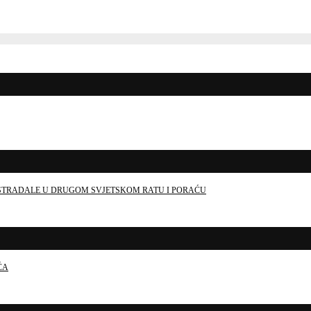
E STRADALE U DRUGOM SVJETSKOM RATU I PORAĆU
ĆA