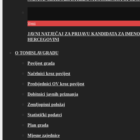
Vijesti
JAVNI NATJEČAJ ZA PRIJAVU KANDIDATA ZA IME
HERCEGOVINI
O TOMISLAVGRADU
Povijest grada
Načelnici kroz povijest
Predsjednici OV kroz povijest
Dobitnici javnih priznanja
Zemljopisni položaj
Statistički podatci
Plan grada
Mjesne zajednice