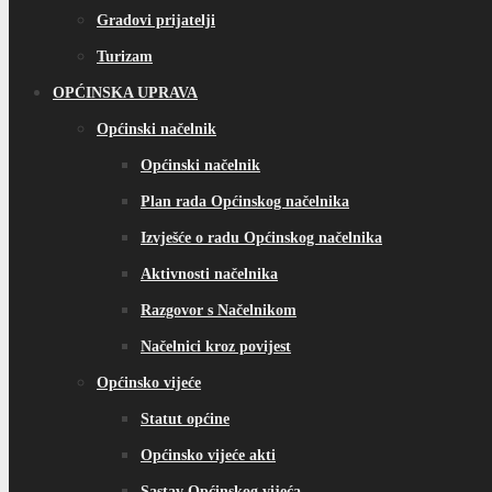
Gradovi prijatelji
Turizam
OPĆINSKA UPRAVA
Općinski načelnik
Općinski načelnik
Plan rada Općinskog načelnika
Izvješće o radu Općinskog načelnika
Aktivnosti načelnika
Razgovor s Načelnikom
Načelnici kroz povijest
Općinsko vijeće
Statut općine
Općinsko vijeće akti
Sastav Općinskog vijeća