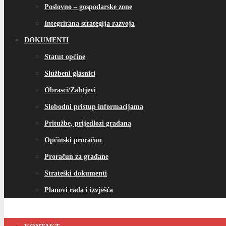
Poslovno – gospodarske zone
Integrirana strategija razvoja
DOKUMENTI
Statut općine
Službeni glasnici
Obrasci/Zahtjevi
Slobodni pristup informacijama
Pritužbe, prijedlozi građana
Općinski proračun
Proračun za građane
Strateški dokumenti
Planovi rada i izvješća