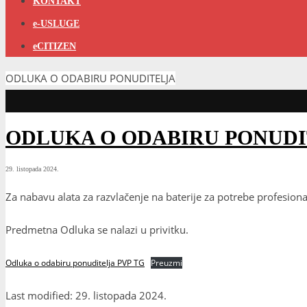
KONTAKT
e-USLUGE
eCITIZEN
ODLUKA O ODABIRU PONUDITELJA
ODLUKA O ODABIRU PONUD
29. listopada 2024.
Za nabavu alata za razvlačenje na baterije za potrebe profesion
Predmetna Odluka se nalazi u privitku.
Odluka o odabiru ponuditelja PVP TG
Preuzmi
Last modified: 29. listopada 2024.