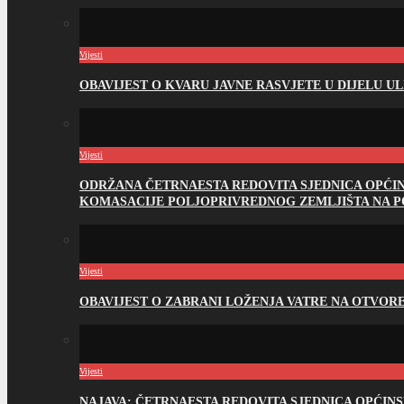
Vijesti
OBAVIJEST O KVARU JAVNE RASVJETE U DIJELU U
Vijesti
ODRŽANA ČETRNAESTA REDOVITA SJEDNICA OPĆI
KOMASACIJE POLJOPRIVREDNOG ZEMLJIŠTA NA 
Vijesti
OBAVIJEST O ZABRANI LOŽENJA VATRE NA OTVO
Vijesti
NAJAVA: ČETRNAESTA REDOVITA SJEDNICA OPĆIN