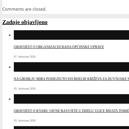
Comments are closed.
Zadnje objavljeno
OBAVIJEST O ORGANIZACIJI RADA OPĆINSKE UPRAVE
07. kolovoza 2026.
NA GROBLJU MIRA PODIGNUTO 919 BIJELIH KRIŽEVA ZA DUVNJAK
03. kolovoza 2026.
OBAVIJEST O KVARU JAVNE RASVJETE U DIJELU ULICE MIJATA TOMI
03. kolovoza 2026.