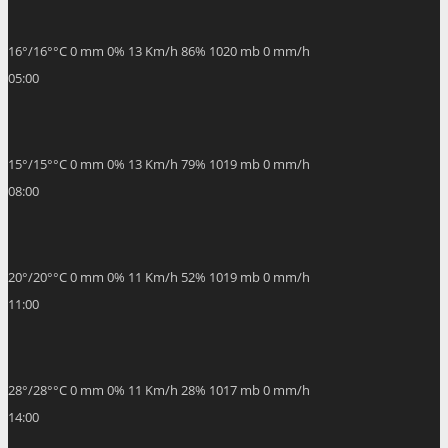
16
°
/
16
°
°C
0 mm
0%
13 Km/h
86%
1020 mb
0 mm/h
05:00
15
°
/
15
°
°C
0 mm
0%
13 Km/h
79%
1019 mb
0 mm/h
08:00
20
°
/
20
°
°C
0 mm
0%
11 Km/h
52%
1019 mb
0 mm/h
11:00
28
°
/
28
°
°C
0 mm
0%
11 Km/h
28%
1017 mb
0 mm/h
14:00