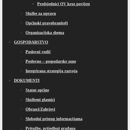
Predsjednici OV kroz povijest
Službe za upravu
Općinski pravobranitelj
Organizacijska shema
GOSPODARSTVO
Poslovni vodič
Poslovno – gospodarske zone
Integrirana strategija razvoja
DOKUMENTI
Statut općine
Službeni glasnici
Obrasci/Zahtjevi
Slobodni pristup informacijama
Pritužbe, prijedlozi građana