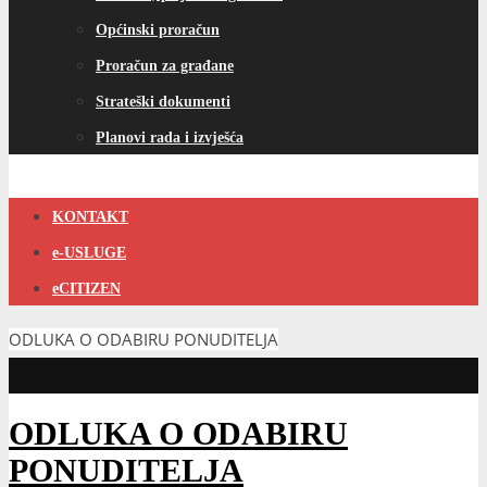
Općinski proračun
Proračun za građane
Strateški dokumenti
Planovi rada i izvješća
KONTAKT
e-USLUGE
eCITIZEN
ODLUKA O ODABIRU PONUDITELJA
ODLUKA O ODABIRU
PONUDITELJA