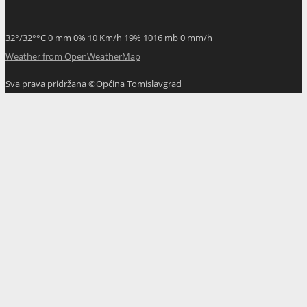
32
°
/
32
°
°C
0 mm
0%
10 Km/h
19%
1016 mb
0 mm/h
Weather from OpenWeatherMap
Sva prava pridržana ©Općina Tomislavgrad