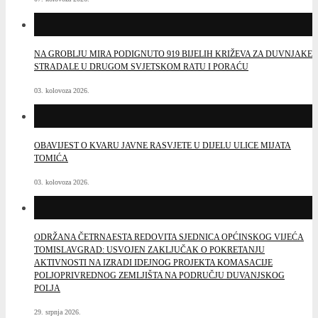
NA GROBLJU MIRA PODIGNUTO 919 BIJELIH KRIŽEVA ZA DUVNJAKE
STRADALE U DRUGOM SVJETSKOM RATU I PORAĆU
03. kolovoza 2026.
OBAVIJEST O KVARU JAVNE RASVJETE U DIJELU ULICE MIJATA
TOMIĆA
03. kolovoza 2026.
ODRŽANA ČETRNAESTA REDOVITA SJEDNICA OPĆINSKOG VIJEĆA
TOMISLAVGRAD: USVOJEN ZAKLJUČAK O POKRETANJU
AKTIVNOSTI NA IZRADI IDEJNOG PROJEKTA KOMASACIJE
POLJOPRIVREDNOG ZEMLJIŠTA NA PODRUČJU DUVANJSKOG
POLJA
29. srpnja 2026.