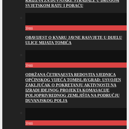
KRIŽEVA ZA DUVNJAKE STRADALE U DRUGOM
SVJETSKOM RATU I PORAĆU
Vijesti
OBAVIJEST O KVARU JAVNE RASVJETE U DIJELU
ULICE MIJATA TOMIĆA
Vijesti
ODRŽANA ČETRNAESTA REDOVITA SJEDNICA
OPĆINSKOG VIJEĆA TOMISLAVGRAD: USVOJEN
ZAKLJUČAK O POKRETANJU AKTIVNOSTI NA
IZRADI IDEJNOG PROJEKTA KOMASACIJE
POLJOPRIVREDNOG ZEMLJIŠTA NA PODRUČJU
DUVANJSKOG POLJA
Vijesti