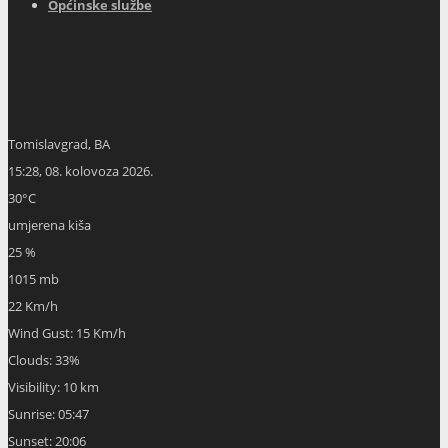
Općinske službe
Tomislavgrad, BA
15:28,
08. kolovoza 2026.
30
°C
umjerena kiša
25 %
1015 mb
22 Km/h
Wind Gust:
15 Km/h
Clouds:
33%
Visibility:
10 km
Sunrise:
05:47
Sunset:
20:06