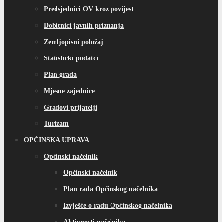
Predsjednici OV kroz povijest
Dobitnici javnih priznanja
Zemljopisni položaj
Statistički podatci
Plan grada
Mjesne zajednice
Gradovi prijatelji
Turizam
OPĆINSKA UPRAVA
Općinski načelnik
Općinski načelnik
Plan rada Općinskog načelnika
Izvješće o radu Općinskog načelnika
Aktivnosti načelnika