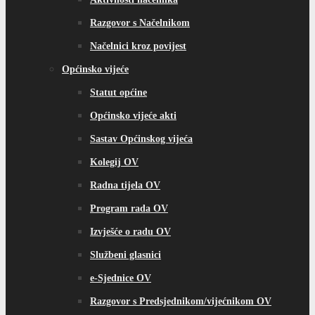
Razgovor s Načelnikom
Načelnici kroz povijest
Općinsko vijeće
Statut općine
Općinsko vijeće akti
Sastav Općinskog vijeća
Kolegij OV
Radna tijela OV
Program rada OV
Izvješće o radu OV
Službeni glasnici
e-Sjednice OV
Razgovor s Predsjednikom/vijećnikom OV