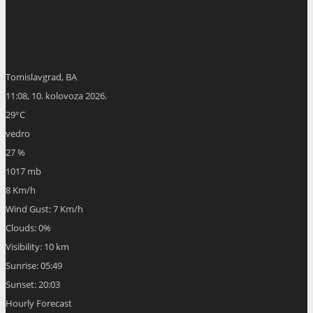
Tomislavgrad, BA
11:08,
10. kolovoza 2026.
29
°C
vedro
27 %
1017 mb
8 Km/h
Wind Gust:
7 Km/h
Clouds:
0%
Visibility:
10 km
Sunrise:
05:49
Sunset:
20:03
Hourly Forecast