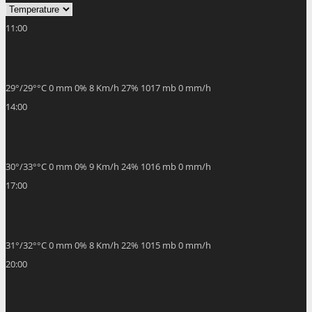
11:00
29
°
/
29
°
°C
0 mm
0%
8 Km/h
27%
1017 mb
0 mm/h
14:00
30
°
/
33
°
°C
0 mm
0%
9 Km/h
24%
1016 mb
0 mm/h
17:00
31
°
/
32
°
°C
0 mm
0%
8 Km/h
22%
1015 mb
0 mm/h
20:00