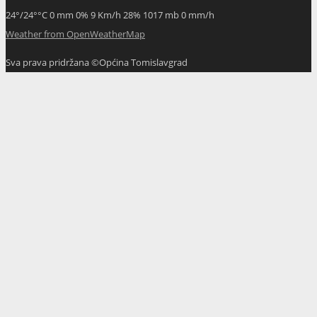
24
°
/
24
°
°C
0 mm
0%
9 Km/h
28%
1017 mb
0 mm/h
Weather from OpenWeatherMap
Sva prava pridržana ©Općina Tomislavgrad