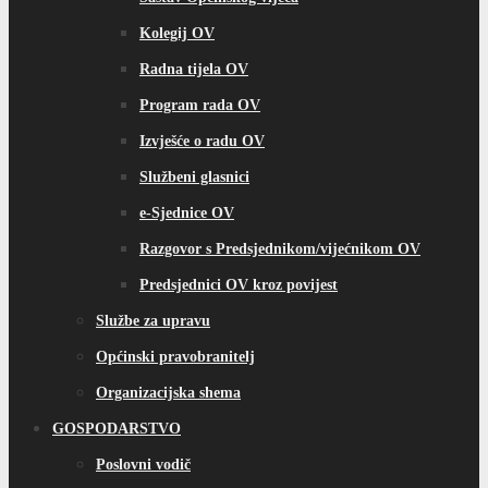
Kolegij OV
Radna tijela OV
Program rada OV
Izvješće o radu OV
Službeni glasnici
e-Sjednice OV
Razgovor s Predsjednikom/vijećnikom OV
Predsjednici OV kroz povijest
Službe za upravu
Općinski pravobranitelj
Organizacijska shema
GOSPODARSTVO
Poslovni vodič