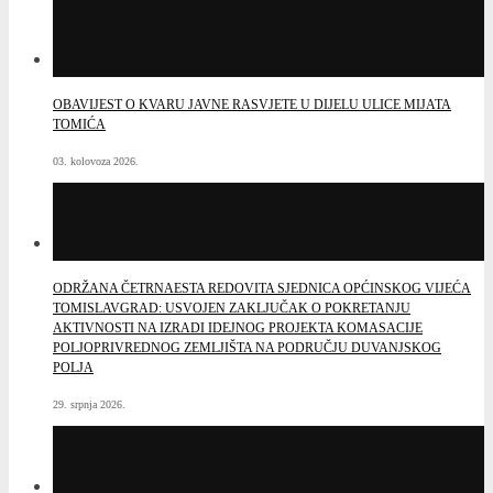
OBAVIJEST O KVARU JAVNE RASVJETE U DIJELU ULICE MIJATA
TOMIĆA
03. kolovoza 2026.
ODRŽANA ČETRNAESTA REDOVITA SJEDNICA OPĆINSKOG VIJEĆA
TOMISLAVGRAD: USVOJEN ZAKLJUČAK O POKRETANJU
AKTIVNOSTI NA IZRADI IDEJNOG PROJEKTA KOMASACIJE
POLJOPRIVREDNOG ZEMLJIŠTA NA PODRUČJU DUVANJSKOG
POLJA
29. srpnja 2026.