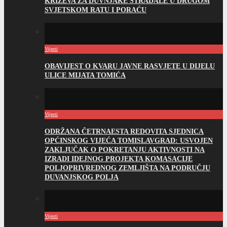
KRIŽEVA ZA DUVNJAKE STRADALE U DRUGOM
SVJETSKOM RATU I PORAĆU
Vijesti
OBAVIJEST O KVARU JAVNE RASVJETE U DIJELU
ULICE MIJATA TOMIĆA
Vijesti
ODRŽANA ČETRNAESTA REDOVITA SJEDNICA
OPĆINSKOG VIJEĆA TOMISLAVGRAD: USVOJEN
ZAKLJUČAK O POKRETANJU AKTIVNOSTI NA
IZRADI IDEJNOG PROJEKTA KOMASACIJE
POLJOPRIVREDNOG ZEMLJIŠTA NA PODRUČJU
DUVANJSKOG POLJA
Vijesti