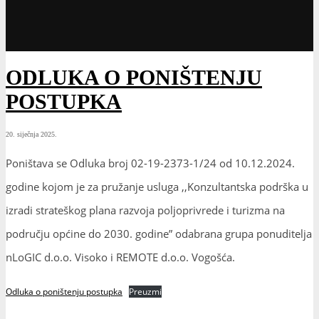
ODLUKA O PONIŠTENJU
POSTUPKA
20. siječnja 2025.
Poništava se Odluka broj 02-19-2373-1/24 od 10.12.2024.
godine kojom je za pružanje usluga ,,Konzultantska podrška u
izradi strateškog plana razvoja poljoprivrede i turizma na
području općine do 2030. godine” odabrana grupa ponuditelja
nLoGIC d.o.o. Visoko i REMOTE d.o.o. Vogošća.
Odluka o poništenju postupka
Preuzmi