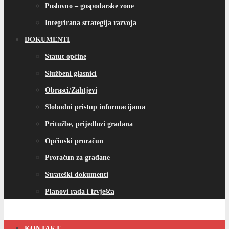
Poslovno – gospodarske zone
Integrirana strategija razvoja
DOKUMENTI
Statut općine
Službeni glasnici
Obrasci/Zahtjevi
Slobodni pristup informacijama
Pritužbe, prijedlozi građana
Općinski proračun
Proračun za građane
Strateški dokumenti
Planovi rada i izvješća
KONTAKT