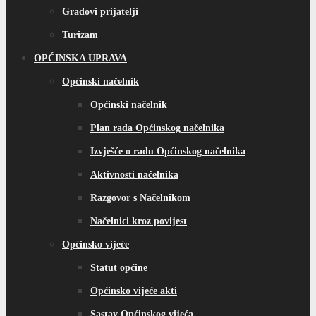
Gradovi prijatelji
Turizam
OPĆINSKA UPRAVA
Općinski načelnik
Općinski načelnik
Plan rada Općinskog načelnika
Izvješće o radu Općinskog načelnika
Aktivnosti načelnika
Razgovor s Načelnikom
Načelnici kroz povijest
Općinsko vijeće
Statut općine
Općinsko vijeće akti
Sastav Općinskog vijeća