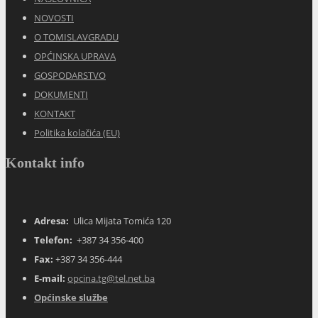
NOVOSTI
O TOMISLAVGRADU
OPĆINSKA UPRAVA
GOSPODARSTVO
DOKUMENTI
KONTAKT
Politika kolačića (EU)
Kontakt info
Adresa:
Ulica Mijata Tomića 120
Telefon:
+387 34 356-400
Fax:
+387 34 356-444
E-mail:
opcina.tg@tel.net.ba
Općinske službe