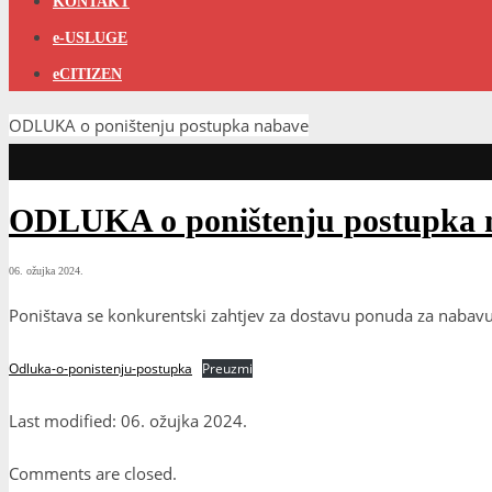
KONTAKT
e-USLUGE
eCITIZEN
ODLUKA o poništenju postupka nabave
ODLUKA o poništenju postupka 
06. ožujka 2024.
Poništava se konkurentski zahtjev za dostavu ponuda za nabav
Odluka-o-ponistenju-postupka
Preuzmi
Last modified: 06. ožujka 2024.
Comments are closed.