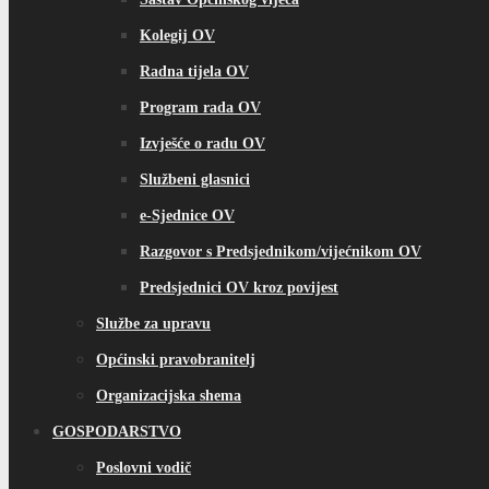
Kolegij OV
Radna tijela OV
Program rada OV
Izvješće o radu OV
Službeni glasnici
e-Sjednice OV
Razgovor s Predsjednikom/vijećnikom OV
Predsjednici OV kroz povijest
Službe za upravu
Općinski pravobranitelj
Organizacijska shema
GOSPODARSTVO
Poslovni vodič