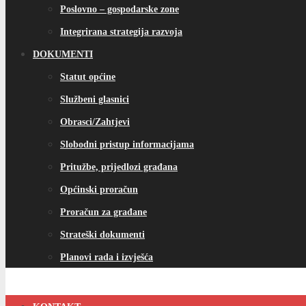
Poslovno – gospodarske zone
Integrirana strategija razvoja
DOKUMENTI
Statut općine
Službeni glasnici
Obrasci/Zahtjevi
Slobodni pristup informacijama
Pritužbe, prijedlozi građana
Općinski proračun
Proračun za građane
Strateški dokumenti
Planovi rada i izvješća