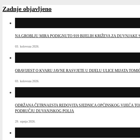
Zadnje objavljeno
NA GROBLJU MIRA PODIGNUTO 919 BIJELIH KRIŽEVA ZA DUVNJAK
03. kolovoza 2026.
OBAVIJEST O KVARU JAVNE RASVJETE U DIJELU ULICE MIJATA TOMI
03. kolovoza 2026.
ODRŽANA ČETRNAESTA REDOVITA SJEDNICA OPĆINSKOG VIJEĆA TO
PODRUČJU DUVANJSKOG POLJA
29. srpnja 2026.