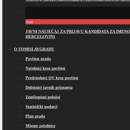
Vijesti
JAVNI NATJEČAJ ZA PRIJAVU KANDIDATA ZA IME
HERCEGOVINI
O TOMISLAVGRADU
Povijest grada
Načelnici kroz povijest
Predsjednici OV kroz povijest
Dobitnici javnih priznanja
Zemljopisni položaj
Statistički podatci
Plan grada
Mjesne zajednice