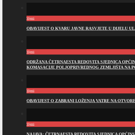
Vijesti
OBAVIJEST O KVARU JAVNE RASVJETE U DIJELU U
Vijesti
ODRŽANA ČETRNAESTA REDOVITA SJEDNICA OPĆI
KOMASACIJE POLJOPRIVREDNOG ZEMLJIŠTA NA 
Vijesti
OBAVIJEST O ZABRANI LOŽENJA VATRE NA OTVO
Vijesti
NAJAVA: ČETRNAESTA REDOVITA SJEDNICA OPĆIN