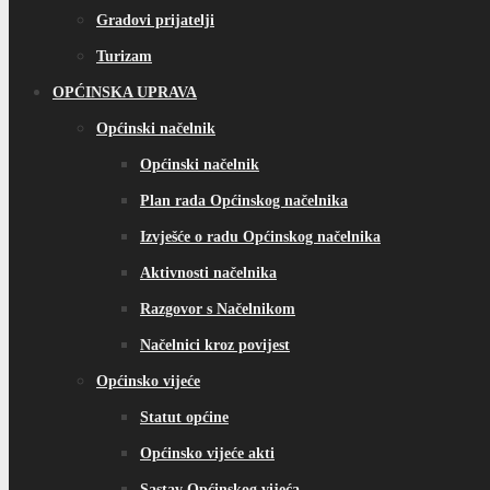
Gradovi prijatelji
Turizam
OPĆINSKA UPRAVA
Općinski načelnik
Općinski načelnik
Plan rada Općinskog načelnika
Izvješće o radu Općinskog načelnika
Aktivnosti načelnika
Razgovor s Načelnikom
Načelnici kroz povijest
Općinsko vijeće
Statut općine
Općinsko vijeće akti
Sastav Općinskog vijeća