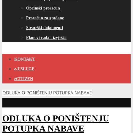
Općinski proračun
Proračun za građane
Strateški dokumenti
Planovi rada i izvješća
KONTAKT
e-USLUGE
eCITIZEN
ODLUKA O PONIŠTENJU POTUPKA NABAVE
ODLUKA O PONIŠTENJU
POTUPKA NABAVE