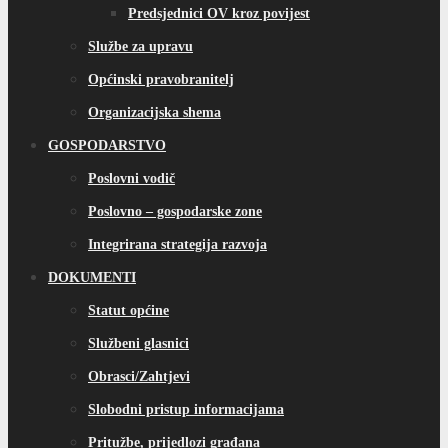
Predsjednici OV kroz povijest
Službe za upravu
Općinski pravobranitelj
Organizacijska shema
GOSPODARSTVO
Poslovni vodič
Poslovno – gospodarske zone
Integrirana strategija razvoja
DOKUMENTI
Statut općine
Službeni glasnici
Obrasci/Zahtjevi
Slobodni pristup informacijama
Pritužbe, prijedlozi građana