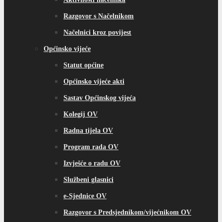
Razgovor s Načelnikom
Načelnici kroz povijest
Općinsko vijeće
Statut općine
Općinsko vijeće akti
Sastav Općinskog vijeća
Kolegij OV
Radna tijela OV
Program rada OV
Izvješće o radu OV
Službeni glasnici
e-Sjednice OV
Razgovor s Predsjednikom/vijećnikom OV