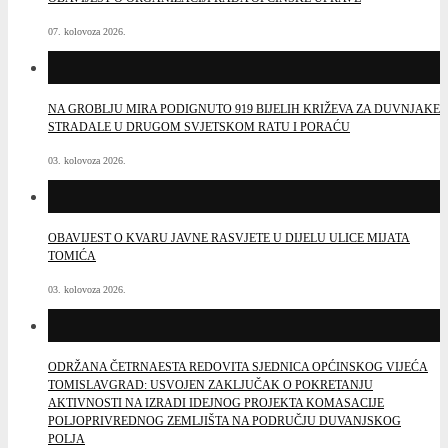
07. kolovoza 2026.
NA GROBLJU MIRA PODIGNUTO 919 BIJELIH KRIŽEVA ZA DUVNJAKE
STRADALE U DRUGOM SVJETSKOM RATU I PORAĆU
03. kolovoza 2026.
OBAVIJEST O KVARU JAVNE RASVJETE U DIJELU ULICE MIJATA
TOMIĆA
03. kolovoza 2026.
ODRŽANA ČETRNAESTA REDOVITA SJEDNICA OPĆINSKOG VIJEĆA
TOMISLAVGRAD: USVOJEN ZAKLJUČAK O POKRETANJU
AKTIVNOSTI NA IZRADI IDEJNOG PROJEKTA KOMASACIJE
POLJOPRIVREDNOG ZEMLJIŠTA NA PODRUČJU DUVANJSKOG
POLJA