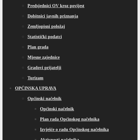
Predsjednici OV kroz povijest
Dobitnici javnih priznanja
Zemljopisni položaj
Statistički podatci
Plan grada
Mjesne zajednice
Gradovi prijatelji
Turizam
OPĆINSKA UPRAVA
Općinski načelnik
Općinski načelnik
Plan rada Općinskog načelnika
Izvješće o radu Općinskog načelnika
Aktivnosti načelnika