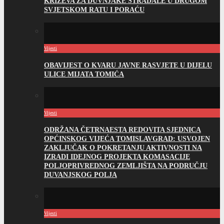
KRIŽEVA ZA DUVNJAKE STRADALE U DRUGOM
SVJETSKOM RATU I PORAĆU
Vijesti
OBAVIJEST O KVARU JAVNE RASVJETE U DIJELU
ULICE MIJATA TOMIĆA
Vijesti
ODRŽANA ČETRNAESTA REDOVITA SJEDNICA
OPĆINSKOG VIJEĆA TOMISLAVGRAD: USVOJEN
ZAKLJUČAK O POKRETANJU AKTIVNOSTI NA
IZRADI IDEJNOG PROJEKTA KOMASACIJE
POLJOPRIVREDNOG ZEMLJIŠTA NA PODRUČJU
DUVANJSKOG POLJA
Vijesti