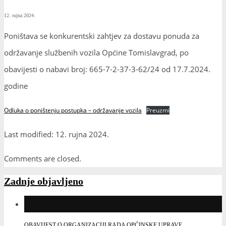
12. rujna 2024.
Poništava se konkurentski zahtjev za dostavu ponuda za
održavanje službenih vozila Općine Tomislavgrad, po
obavijesti o nabavi broj: 665-7-2-37-3-62/24 od 17.7.2024.
godine
Odluka o poništenju postupka – održavanje vozila
Preuzmi
Last modified: 12. rujna 2024.
Comments are closed.
Zadnje objavljeno
OBAVIJEST O ORGANIZACIJI RADA OPĆINSKE UPRAVE