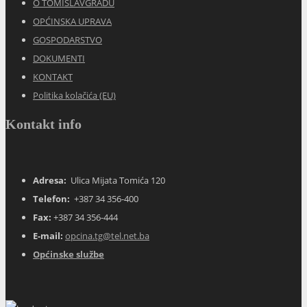
O TOMISLAVGRADU
OPĆINSKA UPRAVA
GOSPODARSTVO
DOKUMENTI
KONTAKT
Politika kolačića (EU)
Kontakt info
Adresa:
Ulica Mijata Tomića 120
Telefon:
+387 34 356-400
Fax:
+387 34 356-444
E-mail:
opcina.tg@tel.net.ba
Općinske službe