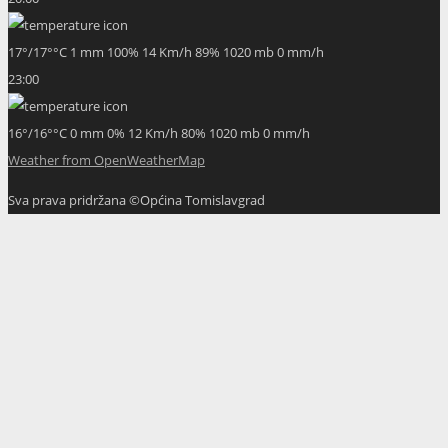
17
°
/
17
°
°C
1 mm
100%
14 Km/h
89%
1020 mb
0 mm/h
23:00
16
°
/
16
°
°C
0 mm
0%
12 Km/h
80%
1020 mb
0 mm/h
Weather from OpenWeatherMap
Sva prava pridržana ©Općina Tomislavgrad