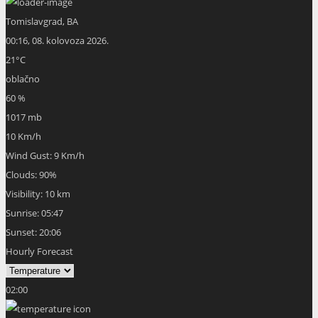
Tomislavgrad, BA
00:16,
08. kolovoza 2026.
21
°C
oblačno
60 %
1017 mb
10 Km/h
Wind Gust:
9 Km/h
Clouds:
90%
Visibility:
10 km
Sunrise:
05:47
Sunset:
20:06
Hourly Forecast
02:00