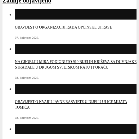
Zadnje objavljeno
OBAVIJEST O ORGANIZACIJI RADA OPĆINSKE UPRAVE
07. kolovoza 2026.
NA GROBLJU MIRA PODIGNUTO 919 BIJELIH KRIŽEVA ZA DUVNJAKE
STRADALE U DRUGOM SVJETSKOM RATU I PORAĆU
03. kolovoza 2026.
OBAVIJEST O KVARU JAVNE RASVJETE U DIJELU ULICE MIJATA
TOMIĆA
03. kolovoza 2026.