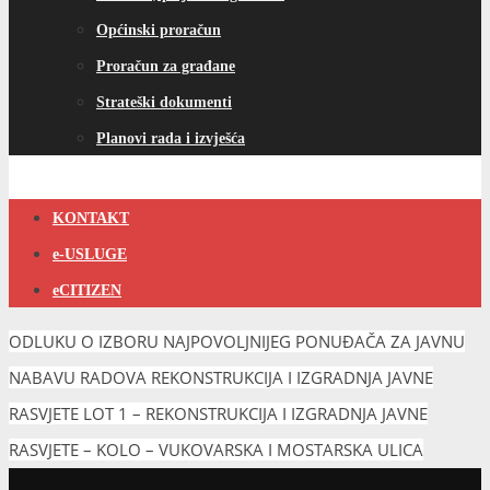
Općinski proračun
Proračun za građane
Strateški dokumenti
Planovi rada i izvješća
KONTAKT
e-USLUGE
eCITIZEN
ODLUKU O IZBORU NAJPOVOLJNIJEG PONUĐAČA ZA JAVNU
NABAVU RADOVA REKONSTRUKCIJA I IZGRADNJA JAVNE
RASVJETE LOT 1 – REKONSTRUKCIJA I IZGRADNJA JAVNE
RASVJETE – KOLO – VUKOVARSKA I MOSTARSKA ULICA