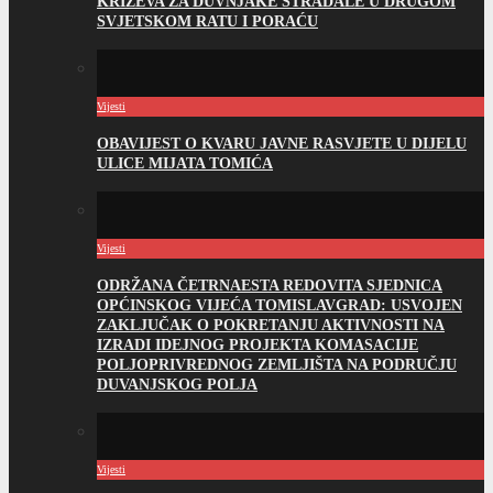
KRIŽEVA ZA DUVNJAKE STRADALE U DRUGOM
SVJETSKOM RATU I PORAĆU
Vijesti
OBAVIJEST O KVARU JAVNE RASVJETE U DIJELU
ULICE MIJATA TOMIĆA
Vijesti
ODRŽANA ČETRNAESTA REDOVITA SJEDNICA
OPĆINSKOG VIJEĆA TOMISLAVGRAD: USVOJEN
ZAKLJUČAK O POKRETANJU AKTIVNOSTI NA
IZRADI IDEJNOG PROJEKTA KOMASACIJE
POLJOPRIVREDNOG ZEMLJIŠTA NA PODRUČJU
DUVANJSKOG POLJA
Vijesti