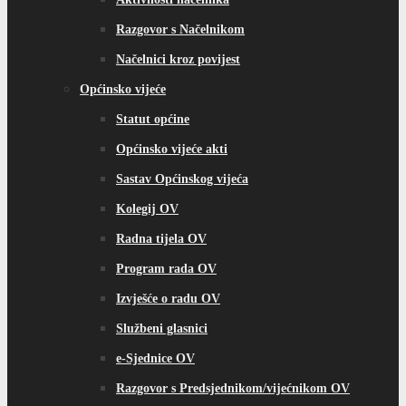
Razgovor s Načelnikom
Načelnici kroz povijest
Općinsko vijeće
Statut općine
Općinsko vijeće akti
Sastav Općinskog vijeća
Kolegij OV
Radna tijela OV
Program rada OV
Izvješće o radu OV
Službeni glasnici
e-Sjednice OV
Razgovor s Predsjednikom/vijećnikom OV