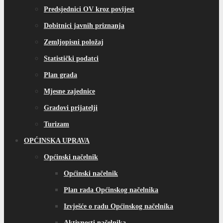
Predsjednici OV kroz povijest
Dobitnici javnih priznanja
Zemljopisni položaj
Statistički podatci
Plan grada
Mjesne zajednice
Gradovi prijatelji
Turizam
OPĆINSKA UPRAVA
Općinski načelnik
Općinski načelnik
Plan rada Općinskog načelnika
Izvješće o radu Općinskog načelnika
Aktivnosti načelnika