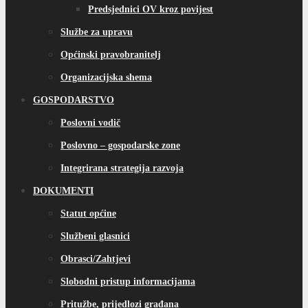
Predsjednici OV kroz povijest
Službe za upravu
Općinski pravobranitelj
Organizacijska shema
GOSPODARSTVO
Poslovni vodič
Poslovno – gospodarske zone
Integrirana strategija razvoja
DOKUMENTI
Statut općine
Službeni glasnici
Obrasci/Zahtjevi
Slobodni pristup informacijama
Pritužbe, prijedlozi građana