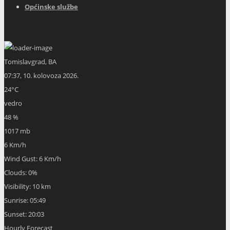
Općinske službe
Tomislavgrad, BA
07:37,
10. kolovoza 2026.
24
°C
vedro
48 %
1017 mb
6 Km/h
Wind Gust:
6 Km/h
Clouds:
0%
Visibility:
10 km
Sunrise:
05:49
Sunset:
20:03
Hourly Forecast