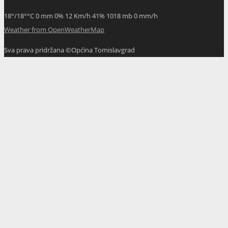
18
°
/
18
°
°C
0 mm
0%
12 Km/h
41%
1018 mb
0 mm/h
Weather from OpenWeatherMap
Sva prava pridržana ©Općina Tomislavgrad