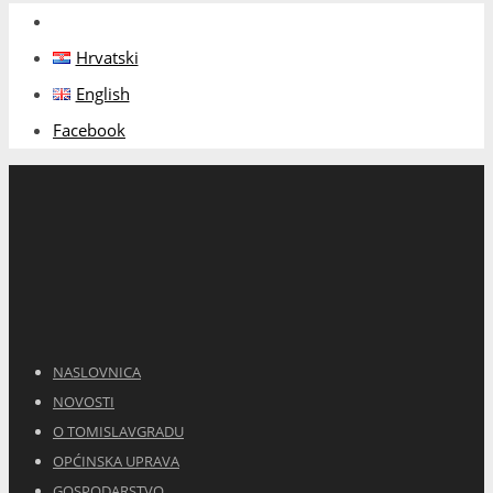
Hrvatski
English
Facebook
NASLOVNICA
NOVOSTI
O TOMISLAVGRADU
OPĆINSKA UPRAVA
GOSPODARSTVO