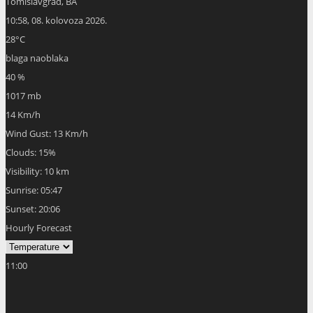
Tomislavgrad, BA
10:58,
08. kolovoza 2026.
28
°C
blaga naoblaka
40 %
1017 mb
14 Km/h
Wind Gust:
13 Km/h
Clouds:
15%
Visibility:
10 km
Sunrise:
05:47
Sunset:
20:06
Hourly Forecast
11:00