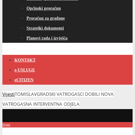
Općinski proračun
Proračun za građane
Strateški dokumenti
Planovi rada i izvješća
KONTAKT
e-USLUGE
eCITIZEN
Vijesti
TOMISLAVGRADSKI VATROGASCI DOBILI NOVA
VATROGASNA INTERVENTNA ODJELA
Vijesti