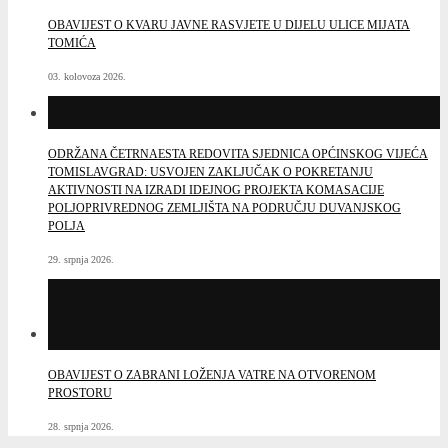
OBAVIJEST O KVARU JAVNE RASVJETE U DIJELU ULICE MIJATA
TOMIĆA
03. kolovoza 2026.
ODRŽANA ČETRNAESTA REDOVITA SJEDNICA OPĆINSKOG VIJEĆA
TOMISLAVGRAD: USVOJEN ZAKLJUČAK O POKRETANJU
AKTIVNOSTI NA IZRADI IDEJNOG PROJEKTA KOMASACIJE
POLJOPRIVREDNOG ZEMLJIŠTA NA PODRUČJU DUVANJSKOG
POLJA
29. srpnja 2026.
OBAVIJEST O ZABRANI LOŽENJA VATRE NA OTVORENOM
PROSTORU
28. srpnja 2026.