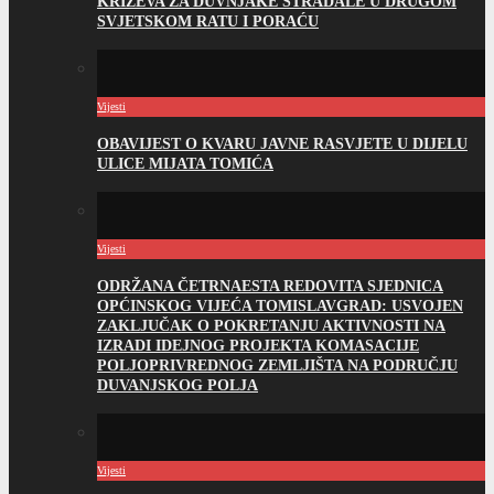
KRIŽEVA ZA DUVNJAKE STRADALE U DRUGOM
SVJETSKOM RATU I PORAĆU
Vijesti
OBAVIJEST O KVARU JAVNE RASVJETE U DIJELU
ULICE MIJATA TOMIĆA
Vijesti
ODRŽANA ČETRNAESTA REDOVITA SJEDNICA
OPĆINSKOG VIJEĆA TOMISLAVGRAD: USVOJEN
ZAKLJUČAK O POKRETANJU AKTIVNOSTI NA
IZRADI IDEJNOG PROJEKTA KOMASACIJE
POLJOPRIVREDNOG ZEMLJIŠTA NA PODRUČJU
DUVANJSKOG POLJA
Vijesti