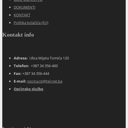
DOKUMENTI
KONTAKT
Politika kolačića (EU)
Kontakt info
Adresa:
Ulica Mijata Tomića 120
Telefon:
+387 34 356-400
Fax:
+387 34 356-444
E-mail:
opcina.tg@tel.net.ba
Općinske službe