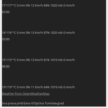
17
°
/
17
°
°C
0 mm
0%
12 Km/h
84%
1020 mb
0 mm/h
02:00
16
°
/
16
°
°C
0 mm
0%
13 Km/h
87%
1020 mb
0 mm/h
05:00
15
°
/
15
°
°C
0 mm
0%
13 Km/h
81%
1019 mb
0 mm/h
08:00
19
°
/
19
°
°C
0 mm
0%
11 Km/h
64%
1019 mb
0 mm/h
Weather from OpenWeatherMap
Sva prava pridržana ©Općina Tomislavgrad