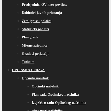
Predsjednici OV kroz povijest
Dobitnici javnih priznanja
Zemljopisni položaj
Statistički podatci
Plan grada
Mjesne zajednice
Gradovi prijatelji
Turizam
OPĆINSKA UPRAVA
Općinski načelnik
Općinski načelnik
Plan rada Općinskog načelnika
Izvješće o radu Općinskog načelnika
Aktivnosti načelnika