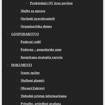
Predsjednici OV kroz povijest
Službe za upravu
Općinski pravobranitelj
Organizacijska shema
GOSPODARSTVO
Poslovni vodič
Poslovno – gospodarske zone
Integrirana strategija razvoja
DOKUMENTI
Statut općine
Službeni glasnici
Obrasci/Zahtjevi
Slobodni pristup informacijama
Pritužbe, prijedlozi građana