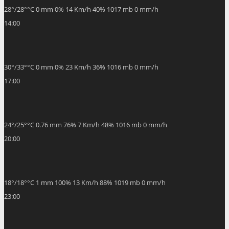
28
°
/
28
°
°C
0 mm
0%
14 Km/h
40%
1017 mb
0 mm/h
14:00
30
°
/
33
°
°C
0 mm
0%
23 Km/h
36%
1016 mb
0 mm/h
17:00
24
°
/
25
°
°C
0.76 mm
76%
7 Km/h
48%
1016 mb
0 mm/h
20:00
18
°
/
18
°
°C
1 mm
100%
13 Km/h
88%
1019 mb
0 mm/h
23:00