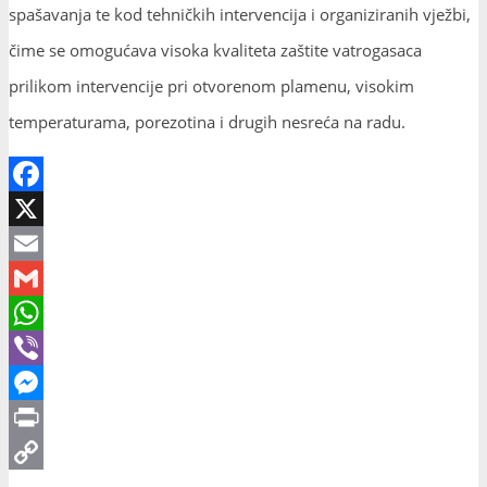
spašavanja te kod tehničkih intervencija i organiziranih vježbi,
čime se omogućava visoka kvaliteta zaštite vatrogasaca
prilikom intervencije pri otvorenom plamenu, visokim
temperaturama, porezotina i drugih nesreća na radu.
Facebook
X
Email
Gmail
WhatsApp
Viber
Messenger
Print
Copy