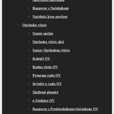
Razgovor s Načelnikom
Načelnici kroz povijest
Općinsko vijeće
Statut općine
Općinsko vijeće akti
Sastav Općinskog vijeća
Kolegij OV
Radna tijela OV
Program rada OV
Izvješće o radu OV
Službeni glasnici
e-Sjednice OV
Razgovor s Predsjednikom/vijećnikom OV