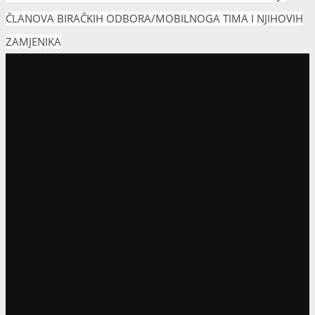
Vijesti
JAVNI NATJEČAJ ZA IZBOR
KANDIDATA ZA POPUNU
REZERVNE LISTE
KVALIFICIRANIH OSOBA ZA
IMENOVANJE ČLANOVA