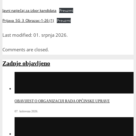
OBAVIJEST O ORGANIZACIJI RADA OPĆINSKE UPRAVE
07. kolovoza 2026.
NA GROBLJU MIRA PODIGNUTO 919 BIJELIH KRIŽEVA ZA DUVNJAKE
STRADALE U DRUGOM SVJETSKOM RATU I PORAĆU
03. kolovoza 2026.
OBAVIJEST O KVARU JAVNE RASVJETE U DIJELU ULICE MIJATA
TOMIĆA