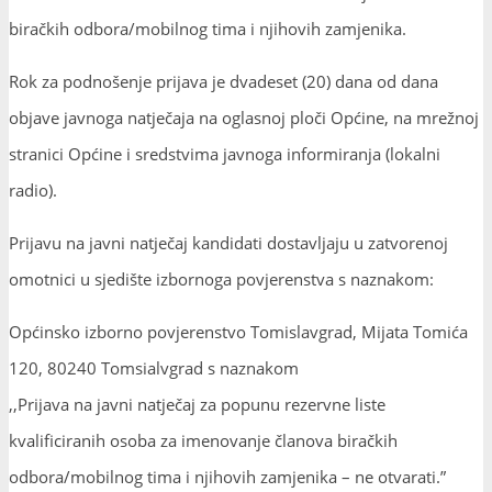
omotnici u sjedište izbornoga povjerenstva s naznakom:
Općinsko izborno povjerenstvo Tomislavgrad, Mijata Tomića
120, 80240 Tomsialvgrad s naznakom
,,Prijava na javni natječaj za popunu rezervne liste
kvalificiranih osoba za imenovanje članova biračkih
odbora/mobilnog tima i njihovih zamjenika – ne otvarati.”
Javni natječaj za izbor kandidata
Preuzmi
Prijava_SG_3_Obrazac-1-26 (1)
Preuzmi
Last modified: 01. srpnja 2026.
Comments are closed.
Zadnje objavljeno