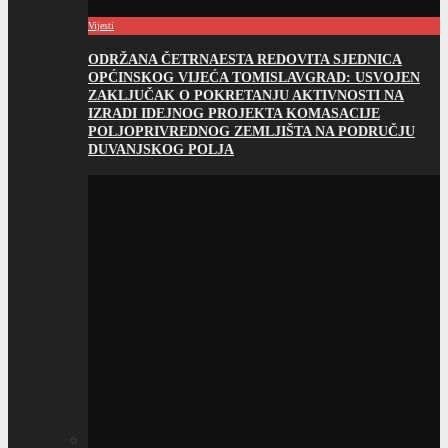
Vijesti
ODRŽANA ČETRNAESTA REDOVITA SJEDNICA
OPĆINSKOG VIJEĆA TOMISLAVGRAD: USVOJEN
ZAKLJUČAK O POKRETANJU AKTIVNOSTI NA
IZRADI IDEJNOG PROJEKTA KOMASACIJE
POLJOPRIVREDNOG ZEMLJIŠTA NA PODRUČJU
DUVANJSKOG POLJA
Vijesti
OBAVIJEST O ZABRANI LOŽENJA VATRE NA
OTVORENOM PROSTORU