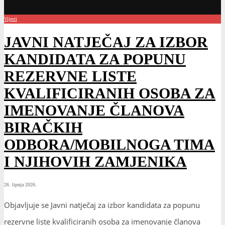
BIRAČKIH
ODBORA/MOBILNOGA TIMA
I NJIHOVIH ZAMJENIKA
26. lipnja 2026.
Objavljuje se Javni natječaj za izbor kandidata za popunu
rezervne liste kvalificiranih osoba za imenovanje članova
biračkih odbora/mobilnog tima i njihovih zamjenika.
Rok za podnošenje prijava je dvadeset (20) dana od dana
objave javnoga natječaja na oglasnoj ploči Općine, na mrežnoj
stranici Općine i sredstvima javnoga informiranja (lokalni
radio).
Prijavu na javni natječaj kandidati dostavljaju u zatvorenoj