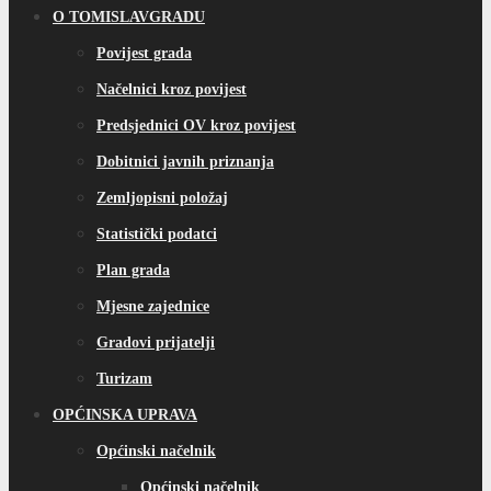
Mjesne zajednice
Gradovi prijatelji
Turizam
OPĆINSKA UPRAVA
Općinski načelnik
Općinski načelnik
Plan rada Općinskog načelnika
Izvješće o radu Općinskog načelnika
Aktivnosti načelnika
Razgovor s Načelnikom
Načelnici kroz povijest
Općinsko vijeće
Statut općine