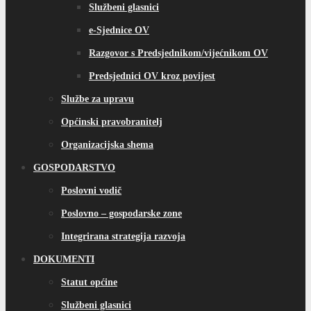
Poslovni vodič
Poslovno – gospodarske zone
Integrirana strategija razvoja
DOKUMENTI
Statut općine
Službeni glasnici
Obrasci/Zahtjevi
Slobodni pristup informacijama
Pritužbe, prijedlozi građana
Općinski proračun
Proračun za građane
Strateški dokumenti
Planovi rada i izvješća