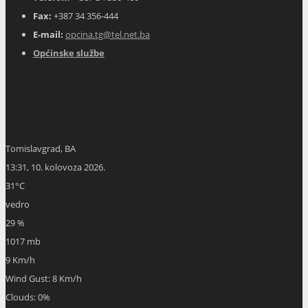
31
°C
vedro
29 %
1017 mb
9 Km/h
Wind Gust:
8 Km/h
Clouds:
0%
Visibility:
10 km
Sunrise:
05:49
Sunset:
20:03
Hourly Forecast
14:00
32
°
/
32
°
°C
0 mm
0%
9 Km/h
24%
1015 mb
0 mm/h