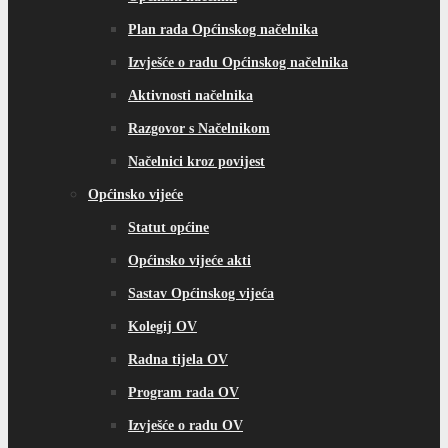
Općinsko vijeće akti
Sastav Općinskog vijeća
Kolegij OV
Radna tijela OV
Program rada OV
Izvješće o radu OV
Službeni glasnici
e-Sjednice OV
Razgovor s Predsjednikom/vijećnikom OV
Predsjednici OV kroz povijest
Službe za upravu
Općinski pravobranitelj
Organizacijska shema
GOSPODARSTVO