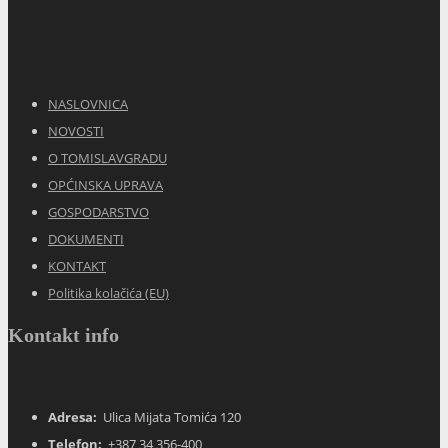
KONTAKT
Politika kolačića (EU)
Kontakt info
Adresa:
Ulica Mijata Tomića 120
Telefon:
+387 34 356-400
Fax:
+387 34 356-444
E-mail:
opcina.tg@tel.net.ba
Općinske službe
Tomislavgrad, BA
13:31,
10. kolovoza 2026.