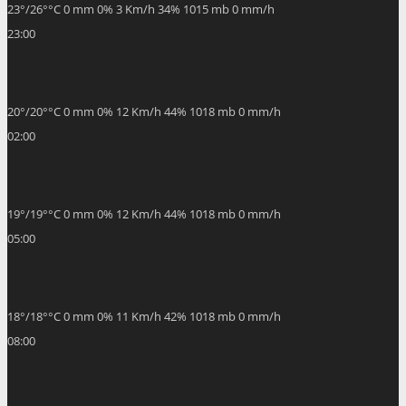
05:00
18
°
/
18
°
°C
0 mm
0%
11 Km/h
42%
1018 mb
0 mm/h
08:00
24
°
/
24
°
°C
0 mm
0%
9 Km/h
28%
1017 mb
0 mm/h
11:00
32
°
/
32
°
°C
0 mm
0%
6 Km/h
18%
1016 mb
0 mm/h
Weather from OpenWeatherMap
Sva prava pridržana ©Općina Tomislavgrad