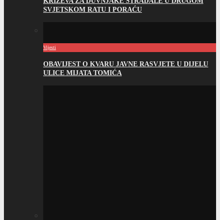
KRIŽEVA ZA DUVNJAKE STRADALE U DRUGOM
SVJETSKOM RATU I PORAĆU
Vijesti
OBAVIJEST O KVARU JAVNE RASVJETE U DIJELU
ULICE MIJATA TOMIĆA