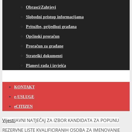
KONTAKT
e-USLUGE
eCITIZEN
Vijesti
JAVNI NATJEČAJ ZA IZBOR KANDIDATA ZA POPUNU
REZERVNE LISTE KVALIFICIRANIH OSOBA ZA IMENOVANJE
ČLANOVA BIRAČKIH ODBORA/MOBILNOGA TIMA I NJIHOVIH
ZAMJENIKA