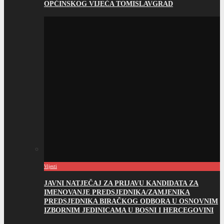
Vijesti
JAVNI NATJEČAJ ZA PRIJAVU KANDIDATA ZA
IMENOVANJE PREDSJEDNIKA/ZAMJENIKA
PREDSJEDNIKA BIRAČKOG ODBORA U OSNOVNIM
IZBORNIM JEDINICAMA U BOSNI I HERCEGOVINI
O TOMISLAVGRADU
Povijest grada
Načelnici kroz povijest
Predsjednici OV kroz povijest
Dobitnici javnih priznanja
Zemljopisni položaj
Statistički podatci
Plan grada