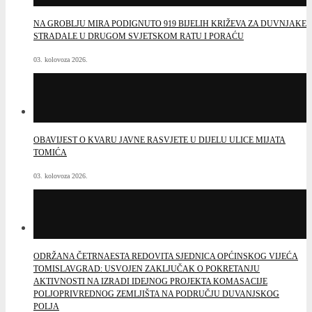
03. kolovoza 2026.
ODRŽANA ČETRNAESTA REDOVITA SJEDNICA OPĆINSKOG VIJEĆA
TOMISLAVGRAD: USVOJEN ZAKLJUČAK O POKRETANJU
AKTIVNOSTI NA IZRADI IDEJNOG PROJEKTA KOMASACIJE
POLJOPRIVREDNOG ZEMLJIŠTA NA PODRUČJU DUVANJSKOG
POLJA
29. srpnja 2026.
OBAVIJEST O ZABRANI LOŽENJA VATRE NA OTVORENOM
PROSTORU
28. srpnja 2026.