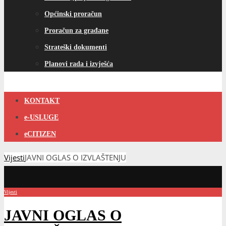
Općinski proračun
Proračun za građane
Strateški dokumenti
Planovi rada i izvješća
KONTAKT
e-USLUGE
eCITIZEN
Vijesti
JAVNI OGLAS O IZVLAŠTENJU
Vijesti
JAVNI OGLAS O