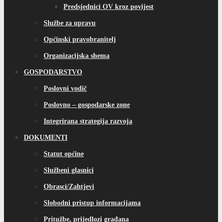
Predsjednici OV kroz povijest
Službe za upravu
Općinski pravobranitelj
Organizacijska shema
GOSPODARSTVO
Poslovni vodič
Poslovno – gospodarske zone
Integrirana strategija razvoja
DOKUMENTI
Statut općine
Službeni glasnici
Obrasci/Zahtjevi
Slobodni pristup informacijama
Pritužbe, prijedlozi građana