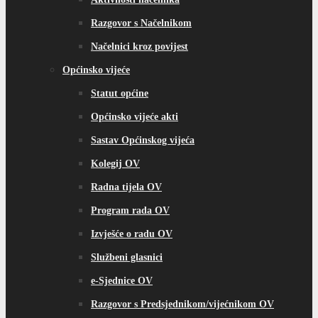
Razgovor s Načelnikom
Načelnici kroz povijest
Općinsko vijeće
Statut općine
Općinsko vijeće akti
Sastav Općinskog vijeća
Kolegij OV
Radna tijela OV
Program rada OV
Izvješće o radu OV
Službeni glasnici
e-Sjednice OV
Razgovor s Predsjednikom/vijećnikom OV