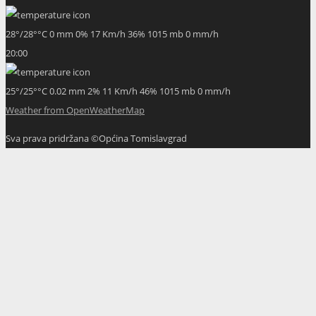
28
°
/
28
°
°C
0 mm
0%
17 Km/h
36%
1015 mb
0 mm/h
20:00
25
°
/
25
°
°C
0.02 mm
2%
11 Km/h
46%
1015 mb
0 mm/h
Weather from OpenWeatherMap
Sva prava pridržana ©Općina Tomislavgrad