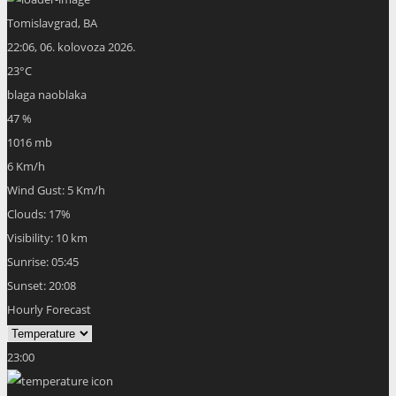
Tomislavgrad, BA
22:06,
06. kolovoza 2026.
23
°C
blaga naoblaka
47 %
1016 mb
6 Km/h
Wind Gust:
5 Km/h
Clouds:
17%
Visibility:
10 km
Sunrise:
05:45
Sunset:
20:08
Hourly Forecast
23:00