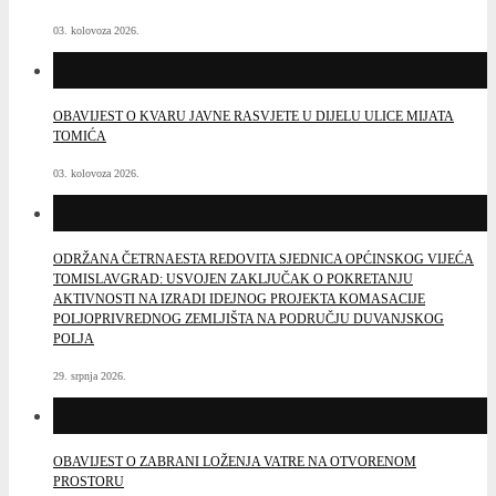
03. kolovoza 2026.
OBAVIJEST O KVARU JAVNE RASVJETE U DIJELU ULICE MIJATA
TOMIĆA
03. kolovoza 2026.
ODRŽANA ČETRNAESTA REDOVITA SJEDNICA OPĆINSKOG VIJEĆA
TOMISLAVGRAD: USVOJEN ZAKLJUČAK O POKRETANJU
AKTIVNOSTI NA IZRADI IDEJNOG PROJEKTA KOMASACIJE
POLJOPRIVREDNOG ZEMLJIŠTA NA PODRUČJU DUVANJSKOG
POLJA
29. srpnja 2026.
OBAVIJEST O ZABRANI LOŽENJA VATRE NA OTVORENOM
PROSTORU