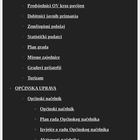
Predsjednici OV kroz povijest
Dobitnici javnih priznanja
Zemljopisni položaj
Statistički podatci
Plan grada
Mjesne zajednice
Gradovi prijatelji
Turizam
OPĆINSKA UPRAVA
Općinski načelnik
Općinski načelnik
Plan rada Općinskog načelnika
Izvješće o radu Općinskog načelnika
Aktivnosti načelnika