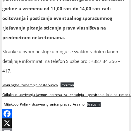
godine u vremenu od 11,00 sati do 14,00 sati radi
očitovanja i postizanja eventualnog sporazumnog
rješavanja pitanja sticanja prava vlasništva na
predmetnim nekretninama.
Stranke u ovom postupku mogu se svakim radnim danom
detaljnije informirati na telefon Službe broj: +387 34 356 –
417.
Javni oglas izvlaštenje cesta Vinica
Preuzmi
Odluka_o_utvrivanju_javnog_interesa_za_izgradnju_i_prosirenje_lokalne_ceste_u
_Mijakovo_Polje_-_drzavna_granica_pravac_Arzano
Preuzmi
Facebook