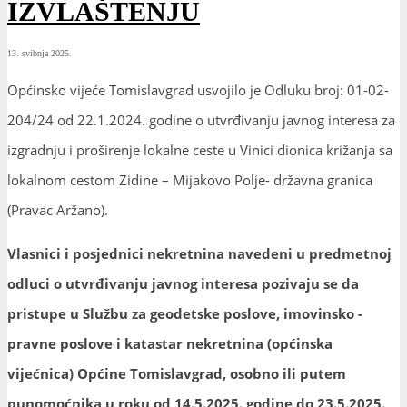
IZVLAŠTENJU
13. svibnja 2025.
Općinsko vijeće Tomislavgrad usvojilo je Odluku broj: 01-02-
204/24 od 22.1.2024. godine o utvrđivanju javnog interesa za
izgradnju i proširenje lokalne ceste u Vinici dionica križanja sa
lokalnom cestom Zidine – Mijakovo Polje- državna granica
(Pravac Aržano).
Vlasnici i posjednici nekretnina navedeni u predmetnoj
odluci o utvrđivanju javnog interesa pozivaju se da
pristupe u Službu za geodetske poslove, imovinsko -
pravne poslove i katastar nekretnina (općinska
vijećnica) Općine Tomislavgrad, osobno ili putem
punomoćnika u roku od 14.5.2025. godine do 23.5.2025.