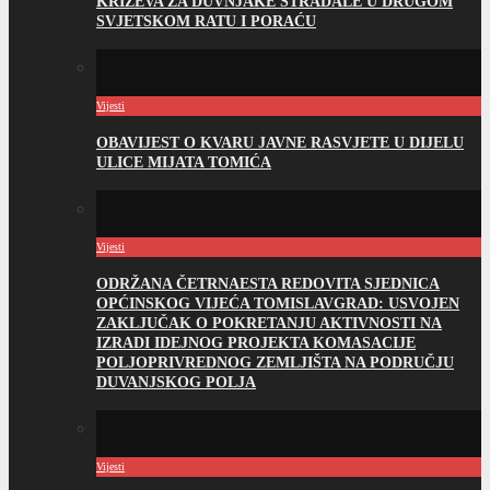
KRIŽEVA ZA DUVNJAKE STRADALE U DRUGOM
SVJETSKOM RATU I PORAĆU
Vijesti
OBAVIJEST O KVARU JAVNE RASVJETE U DIJELU
ULICE MIJATA TOMIĆA
Vijesti
ODRŽANA ČETRNAESTA REDOVITA SJEDNICA
OPĆINSKOG VIJEĆA TOMISLAVGRAD: USVOJEN
ZAKLJUČAK O POKRETANJU AKTIVNOSTI NA
IZRADI IDEJNOG PROJEKTA KOMASACIJE
POLJOPRIVREDNOG ZEMLJIŠTA NA PODRUČJU
DUVANJSKOG POLJA
Vijesti