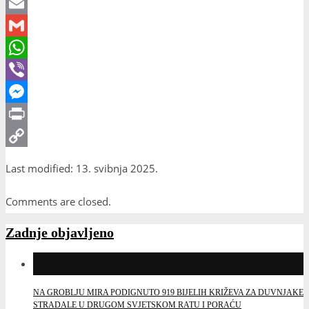
X
Email
Gmail
WhatsApp
Viber
Messenger
Print
Copy
Last modified: 13. svibnja 2025.
Link
Comments are closed.
Zadnje objavljeno
NA GROBLJU MIRA PODIGNUTO 919 BIJELIH KRIŽEVA ZA DUVNJAKE
STRADALE U DRUGOM SVJETSKOM RATU I PORAĆU