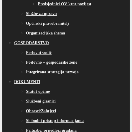
Predsjednici OV kroz povijest
Službe za upravu
Općinski pravobranitelj
Organizacijska shema
GOSPODARSTVO
Poslovni vodič
Poslovno – gospodarske zone
Integrirana strategija razvoja
DOKUMENTI
Statut općine
Službeni glasnici
Obrasci/Zahtjevi
Slobodni pristup informacijama
Pritužbe, prijedlozi građana