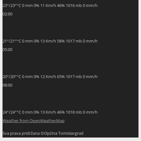
23
°
/
23
°
°C
0 mm
0%
11 Km/h
46%
1016 mb
0 mm/h
02:00
21
°
/
21
°
°C
0 mm
0%
13 Km/h
58%
1017 mb
0 mm/h
05:00
20
°
/
20
°
°C
0 mm
0%
12 Km/h
65%
1017 mb
0 mm/h
08:00
24
°
/
24
°
°C
0 mm
0%
13 Km/h
46%
1018 mb
0 mm/h
Weather from OpenWeatherMap
Sva prava pridržana ©Općina Tomislavgrad