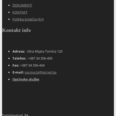
DOKUMENTI
KONTAKT
Politika kolačića (EU)
Kontakt info
Adresa:
Ulica Mijata Tomića 120
Telefon:
+387 34 356-400
Fax:
+387 34 356-444
E-mail:
opcina.tg@tel.net.ba
Općinske službe
Tomislavgrad, BA