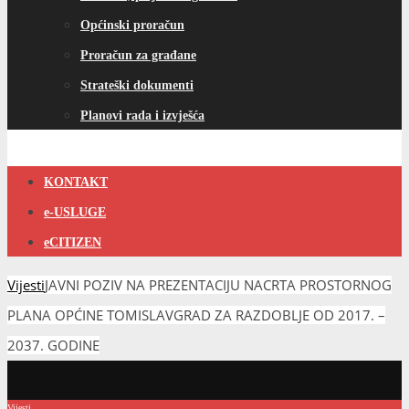
Općinski proračun
Proračun za građane
Strateški dokumenti
Planovi rada i izvješća
KONTAKT
e-USLUGE
eCITIZEN
Vijesti
JAVNI POZIV NA PREZENTACIJU NACRTA PROSTORNOG
PLANA OPĆINE TOMISLAVGRAD ZA RAZDOBLJE OD 2017. –
2037. GODINE
Vijesti