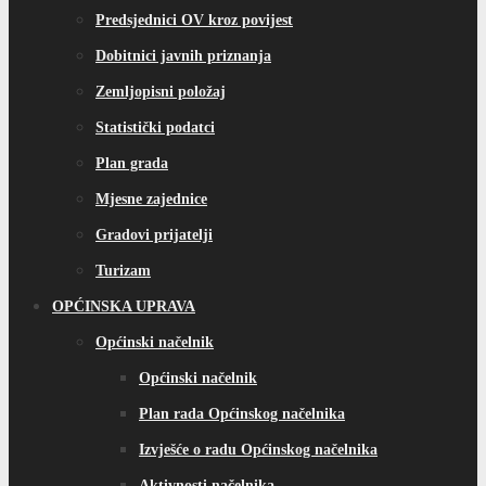
Predsjednici OV kroz povijest
Dobitnici javnih priznanja
Zemljopisni položaj
Statistički podatci
Plan grada
Mjesne zajednice
Gradovi prijatelji
Turizam
OPĆINSKA UPRAVA
Općinski načelnik
Općinski načelnik
Plan rada Općinskog načelnika
Izvješće o radu Općinskog načelnika
Aktivnosti načelnika