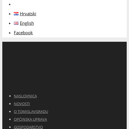
Hrvatski
English
Facebook
NASLOVNICA
NOVOSTI
O TOMISLAVGRADU
OPĆINSKA UPRAVA
GOSPODARSTVO