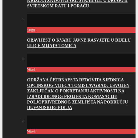
KRIŽEVA ZA DUVNJAKE STRADALE U DRUGOM
SVJETSKOM RATU I PORAĆU
Vijesti
OBAVIJEST O KVARU JAVNE RASVJETE U DIJELU
ULICE MIJATA TOMIĆA
Vijesti
ODRŽANA ČETRNAESTA REDOVITA SJEDNICA
OPĆINSKOG VIJEĆA TOMISLAVGRAD: USVOJEN
ZAKLJUČAK O POKRETANJU AKTIVNOSTI NA
IZRADI IDEJNOG PROJEKTA KOMASACIJE
POLJOPRIVREDNOG ZEMLJIŠTA NA PODRUČJU
DUVANJSKOG POLJA
Vijesti