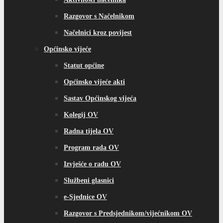
Razgovor s Načelnikom
Načelnici kroz povijest
Općinsko vijeće
Statut općine
Općinsko vijeće akti
Sastav Općinskog vijeća
Kolegij OV
Radna tijela OV
Program rada OV
Izvješće o radu OV
Službeni glasnici
e-Sjednice OV
Razgovor s Predsjednikom/vijećnikom OV