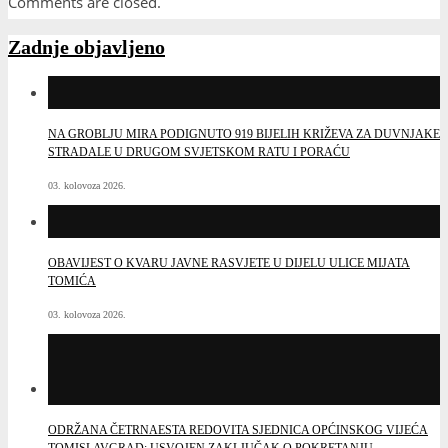
Comments are closed.
Zadnje objavljeno
NA GROBLJU MIRA PODIGNUTO 919 BIJELIH KRIŽEVA ZA DUVNJAKE
STRADALE U DRUGOM SVJETSKOM RATU I PORAĆU
03. kolovoza 2026.
OBAVIJEST O KVARU JAVNE RASVJETE U DIJELU ULICE MIJATA
TOMIĆA
03. kolovoza 2026.
ODRŽANA ČETRNAESTA REDOVITA SJEDNICA OPĆINSKOG VIJEĆA
TOMISLAVGRAD: USVOJEN ZAKLJUČAK O POKRETANJU