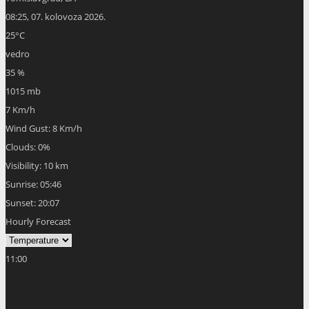
08:25,
07. kolovoza 2026.
25
°C
vedro
35 %
1015 mb
7 Km/h
Wind Gust:
8 Km/h
Clouds:
0%
Visibility:
10 km
Sunrise:
05:46
Sunset:
20:07
Hourly Forecast
11:00