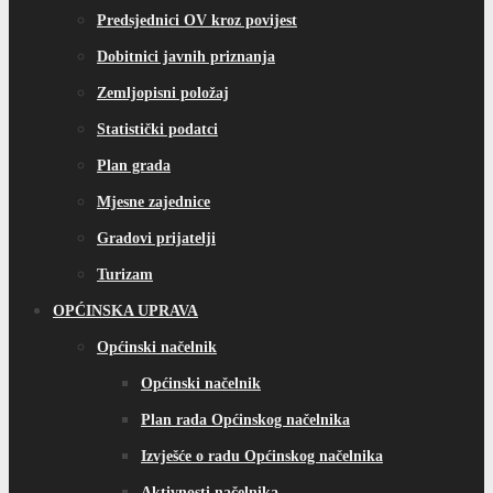
Predsjednici OV kroz povijest
Dobitnici javnih priznanja
Zemljopisni položaj
Statistički podatci
Plan grada
Mjesne zajednice
Gradovi prijatelji
Turizam
OPĆINSKA UPRAVA
Općinski načelnik
Općinski načelnik
Plan rada Općinskog načelnika
Izvješće o radu Općinskog načelnika
Aktivnosti načelnika