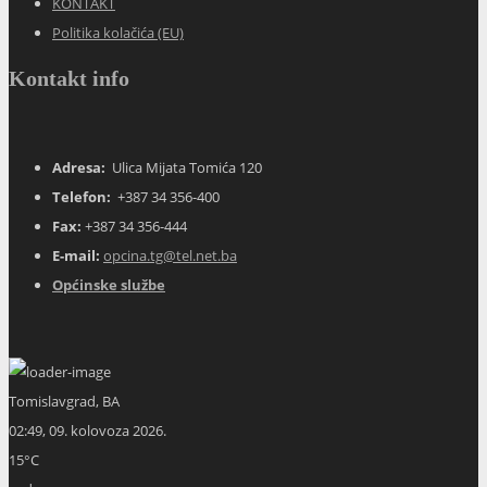
KONTAKT
Politika kolačića (EU)
Kontakt info
Adresa:
Ulica Mijata Tomića 120
Telefon:
+387 34 356-400
Fax:
+387 34 356-444
E-mail:
opcina.tg@tel.net.ba
Općinske službe
Tomislavgrad, BA
02:49,
09. kolovoza 2026.
15
°C