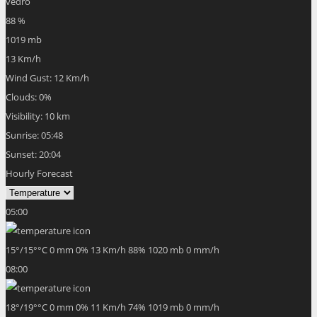
vedro
88 %
1019 mb
13 Km/h
Wind Gust:
12 Km/h
Clouds:
0%
Visibility:
10 km
Sunrise:
05:48
Sunset:
20:04
Hourly Forecast
05:00
15
°
/
15
°
°C
0 mm
0%
13 Km/h
88%
1020 mb
0 mm/h
08:00
18
°
/
19
°
°C
0 mm
0%
11 Km/h
74%
1019 mb
0 mm/h