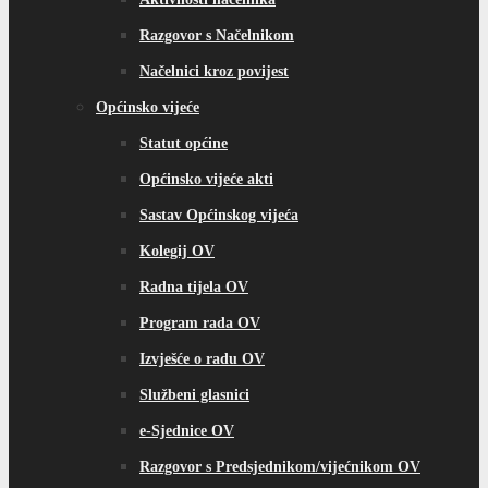
Razgovor s Načelnikom
Načelnici kroz povijest
Općinsko vijeće
Statut općine
Općinsko vijeće akti
Sastav Općinskog vijeća
Kolegij OV
Radna tijela OV
Program rada OV
Izvješće o radu OV
Službeni glasnici
e-Sjednice OV
Razgovor s Predsjednikom/vijećnikom OV