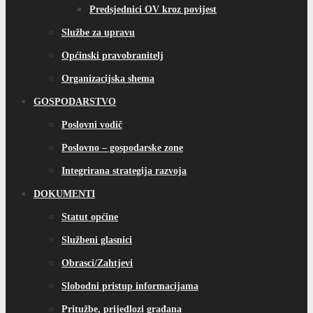
Predsjednici OV kroz povijest
Službe za upravu
Općinski pravobranitelj
Organizacijska shema
GOSPODARSTVO
Poslovni vodič
Poslovno – gospodarske zone
Integrirana strategija razvoja
DOKUMENTI
Statut općine
Službeni glasnici
Obrasci/Zahtjevi
Slobodni pristup informacijama
Pritužbe, prijedlozi građana