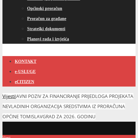
Općinski proračun
Proračun za građane
Strateški dokumenti
Planovi rada i izvješća
KONTAKT
e-USLUGE
eCITIZEN
Vijesti
JAVNI POZIV ZA FINANCIRANJE PRIJEDLOGA PROJEKATA
NEVLADINIH ORGANIZACIJA SREDSTVIMA IZ PRORAČUNA
OPĆINE TOMISLAVGRAD ZA 2026. GODINU
Vijesti