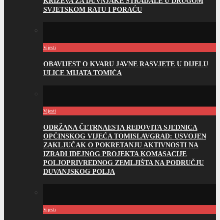
KRIŽEVA ZA DUVNJAKE STRADALE U DRUGOM
SVJETSKOM RATU I PORAĆU
Vijesti
OBAVIJEST O KVARU JAVNE RASVJETE U DIJELU
ULICE MIJATA TOMIĆA
Vijesti
ODRŽANA ČETRNAESTA REDOVITA SJEDNICA
OPĆINSKOG VIJEĆA TOMISLAVGRAD: USVOJEN
ZAKLJUČAK O POKRETANJU AKTIVNOSTI NA
IZRADI IDEJNOG PROJEKTA KOMASACIJE
POLJOPRIVREDNOG ZEMLJIŠTA NA PODRUČJU
DUVANJSKOG POLJA
Vijesti