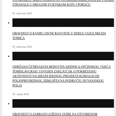
STRADALE U DRUGOM SVJETSKOM RATU I PORAĆU
03. kolovoza 2026.
OBAVIJEST O KVARU JAVNE RASVJETE U DIJELU ULICE MIJATA
TOMIĆA
03. kolovoza 2026.
ODRŽANA ČETRNAESTA REDOVITA SJEDNICA OPĆINSKOG VIJEĆA
TOMISLAVGRAD: USVOJEN ZAKLJUČAK O POKRETANJU
AKTIVNOSTI NA IZRADI IDEJNOG PROJEKTA KOMASACIJE
POLJOPRIVREDNOG ZEMLJIŠTA NA PODRUČJU DUVANJSKOG
POLJA
29. srpnja 2026.
OBAVIJEST O ZABRANI LOŽENJA VATRE NA OTVORENOM