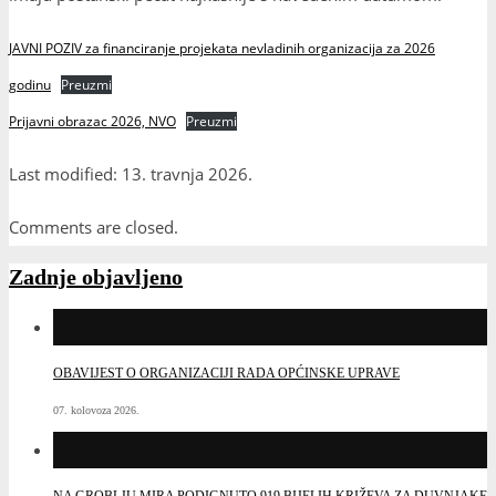
JAVNI POZIV za financiranje projekata nevladinih organizacija za 2026
godinu
Preuzmi
Prijavni obrazac 2026, NVO
Preuzmi
Last modified: 13. travnja 2026.
Comments are closed.
Zadnje objavljeno
OBAVIJEST O ORGANIZACIJI RADA OPĆINSKE UPRAVE
07. kolovoza 2026.
NA GROBLJU MIRA PODIGNUTO 919 BIJELIH KRIŽEVA ZA DUVNJAKE