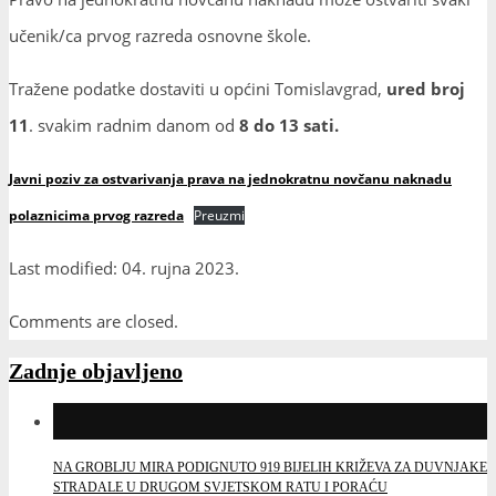
učenik/ca prvog razreda osnovne škole.
Tražene podatke dostaviti u općini Tomislavgrad,
ured broj
11
. svakim radnim danom od
8 do 13 sati.
Javni poziv za ostvarivanja prava na jednokratnu novčanu naknadu
polaznicima prvog razreda
Preuzmi
Last modified: 04. rujna 2023.
Comments are closed.
Zadnje objavljeno
NA GROBLJU MIRA PODIGNUTO 919 BIJELIH KRIŽEVA ZA DUVNJAKE
STRADALE U DRUGOM SVJETSKOM RATU I PORAĆU