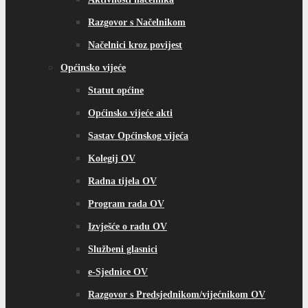
Razgovor s Načelnikom
Načelnici kroz povijest
Općinsko vijeće
Statut općine
Općinsko vijeće akti
Sastav Općinskog vijeća
Kolegij OV
Radna tijela OV
Program rada OV
Izvješće o radu OV
Službeni glasnici
e-Sjednice OV
Razgovor s Predsjednikom/vijećnikom OV