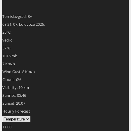
Tomislavgrad, BA
08:21,
07. kolovoza 2026.
25
°C
vedro
37 %
1015 mb
7 Km/h
Wind Gust:
8 Km/h
Clouds:
0%
Visibility:
10 km
Sunrise:
05:46
Sunset:
20:07
Hourly Forecast
11:00