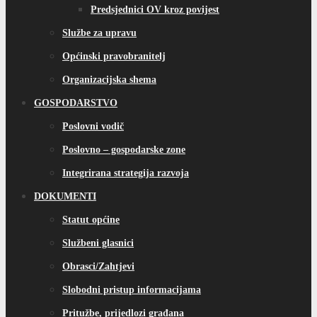
Predsjednici OV kroz povijest
Službe za upravu
Općinski pravobranitelj
Organizacijska shema
GOSPODARSTVO
Poslovni vodič
Poslovno – gospodarske zone
Integrirana strategija razvoja
DOKUMENTI
Statut općine
Službeni glasnici
Obrasci/Zahtjevi
Slobodni pristup informacijama
Pritužbe, prijedlozi građana