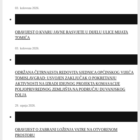
03. kolovoza 2026.
OBAVIJEST O KVARU JAVNE RASVJETE U DIJELU ULICE MIJATA
TOMIĆA
03. kolovoza 2026.
ODRŽANA ČETRNAESTA REDOVITA SJEDNICA OPĆINSKOG VIJEĆA
TOMISLAVGRAD: USVOJEN ZAKLJUČAK O POKRETANJU
AKTIVNOSTI NA IZRADI IDEJNOG PROJEKTA KOMASACIJE
POLJOPRIVREDNOG ZEMLJIŠTA NA PODRUČJU DUVANJSKOG
POLJA
29. srpnja 2026.
OBAVIJEST O ZABRANI LOŽENJA VATRE NA OTVORENOM
PROSTORU