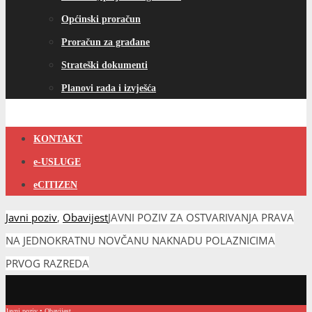
Općinski proračun
Proračun za građane
Strateški dokumenti
Planovi rada i izvješća
KONTAKT
e-USLUGE
eCITIZEN
Javni poziv
,
Obavijest
JAVNI POZIV ZA OSTVARIVANJA PRAVA
NA JEDNOKRATNU NOVČANU NAKNADU POLAZNICIMA
PRVOG RAZREDA
Javni poziv
•
Obavijest