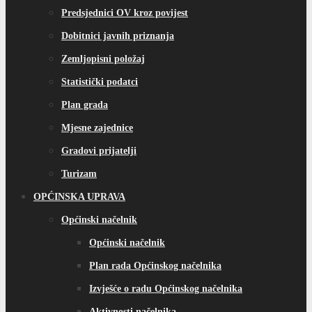
Predsjednici OV kroz povijest
Dobitnici javnih priznanja
Zemljopisni položaj
Statistički podatci
Plan grada
Mjesne zajednice
Gradovi prijatelji
Turizam
OPĆINSKA UPRAVA
Općinski načelnik
Općinski načelnik
Plan rada Općinskog načelnika
Izvješće o radu Općinskog načelnika
Aktivnosti načelnika