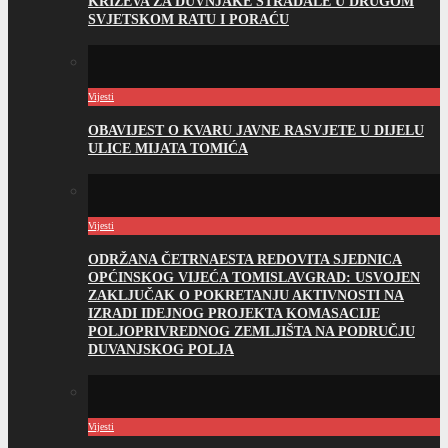
KRIŽEVA ZA DUVNJAKE STRADALE U DRUGOM
SVJETSKOM RATU I PORAĆU
Vijesti
OBAVIJEST O KVARU JAVNE RASVJETE U DIJELU
ULICE MIJATA TOMIĆA
Vijesti
ODRŽANA ČETRNAESTA REDOVITA SJEDNICA
OPĆINSKOG VIJEĆA TOMISLAVGRAD: USVOJEN
ZAKLJUČAK O POKRETANJU AKTIVNOSTI NA
IZRADI IDEJNOG PROJEKTA KOMASACIJE
POLJOPRIVREDNOG ZEMLJIŠTA NA PODRUČJU
DUVANJSKOG POLJA
Vijesti